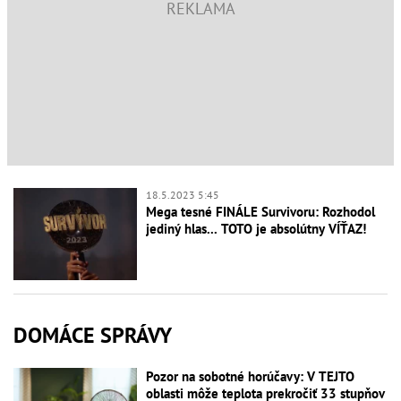
18.5.2023 5:45
Mega tesné FINÁLE Survivoru: Rozhodol
jediný hlas... TOTO je absolútny VÍŤAZ!
DOMÁCE SPRÁVY
Pozor na sobotné horúčavy: V TEJTO
oblasti môže teplota prekročiť 33 stupňov