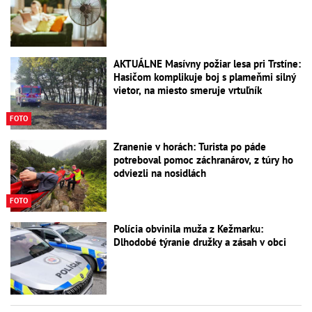
AKTUÁLNE Masívny požiar lesa pri Trstíne:
Hasičom komplikuje boj s plameňmi silný
vietor, na miesto smeruje vrtuľník
FOTO
Zranenie v horách: Turista po páde
potreboval pomoc záchranárov, z túry ho
odviezli na nosidlách
FOTO
Polícia obvinila muža z Kežmarku:
Dlhodobé týranie družky a zásah v obci