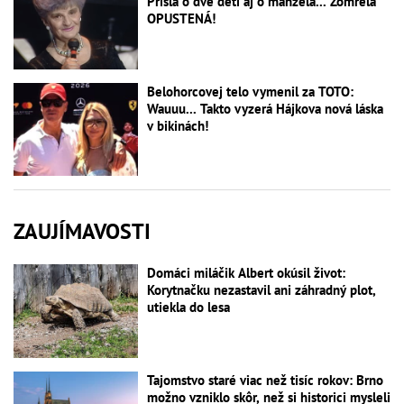
Prišla o dve deti aj o manžela... Zomrela
OPUSTENÁ!
Belohorcovej telo vymenil za TOTO:
Wauuu... Takto vyzerá Hájkova nová láska
v bikinách!
ZAUJÍMAVOSTI
Domáci miláčik Albert okúsil život:
Korytnačku nezastavil ani záhradný plot,
utiekla do lesa
Tajomstvo staré viac než tisíc rokov: Brno
možno vzniklo skôr, než si historici mysleli