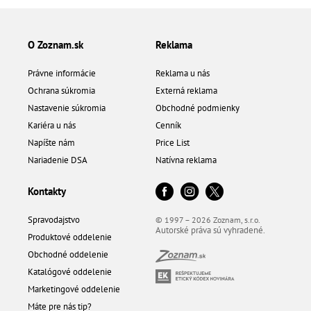
O Zoznam.sk
Reklama
Právne informácie
Reklama u nás
Ochrana súkromia
Externá reklama
Nastavenie súkromia
Obchodné podmienky
Kariéra u nás
Cenník
Napíšte nám
Price List
Nariadenie DSA
Natívna reklama
Kontakty
Spravodajstvo
© 1997 – 2026 Zoznam, s.r.o.
Autorské práva sú vyhradené.
Produktové oddelenie
Obchodné oddelenie
Katalógové oddelenie
Marketingové oddelenie
Máte pre nás tip?