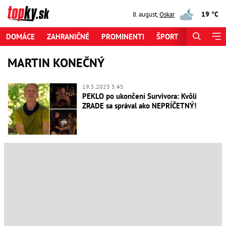
19 °C
8. august
,
Oskar
DOMÁCE
ZAHRANIČNÉ
PROMINENTI
ŠPORT
ZAUJÍMAV
MARTIN KONEČNÝ
19.5.2023 5:45
PEKLO po ukončení Survivora: Kvôli
ZRADE sa správal ako NEPRÍČETNÝ!