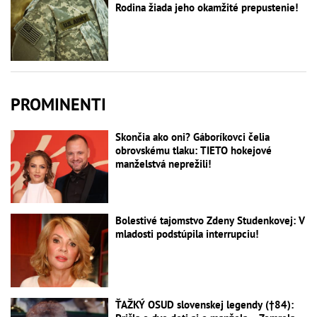
Rodina žiada jeho okamžité prepustenie!
PROMINENTI
Skončia ako oni? Gáboríkovci čelia
obrovskému tlaku: TIETO hokejové
manželstvá neprežili!
Bolestivé tajomstvo Zdeny Studenkovej: V
mladosti podstúpila interrupciu!
ŤAŽKÝ OSUD slovenskej legendy (†84):