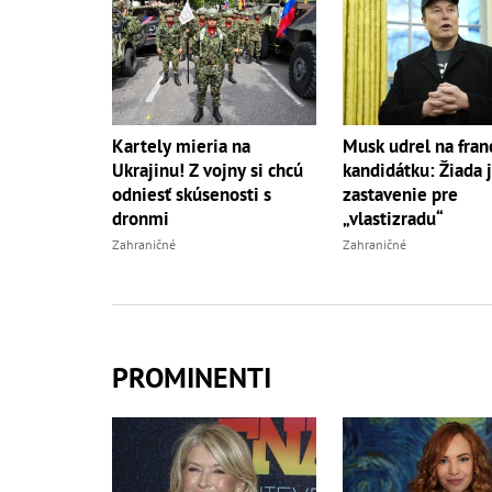
Kartely mieria na
Musk udrel na fran
Ukrajinu! Z vojny si chcú
kandidátku: Žiada j
odniesť skúsenosti s
zastavenie pre
dronmi
„vlastizradu“
Zahraničné
Zahraničné
PROMINENTI