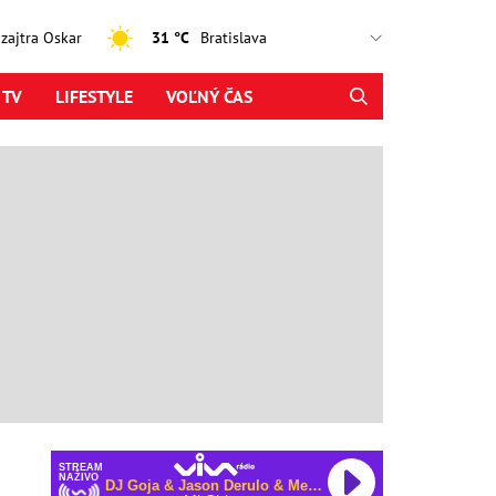
, zajtra Oskar
31 °C
 TV
LIFESTYLE
VOĽNÝ ČAS
STREAM
NAŽIVO
DJ Goja & Jason Derulo & Melody