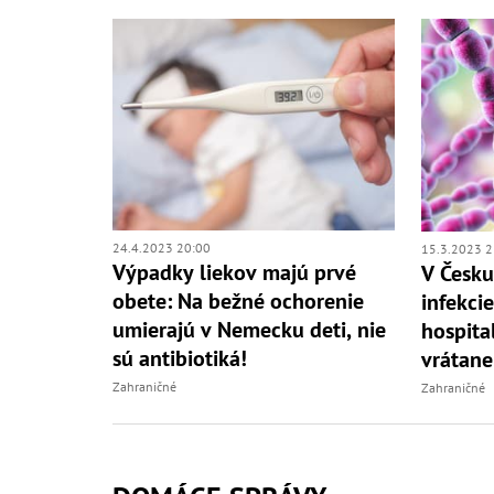
24.4.2023 20:00
15.3.2023 2
Výpadky liekov majú prvé
V Česku
obete: Na bežné ochorenie
infekcie
umierajú v Nemecku deti, nie
hospital
sú antibiotiká!
vrátane
Zahraničné
Zahraničné