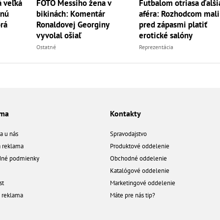
á veľká
FOTO Messiho žena v
Futbalom otriasa ďalši
tnú
bikinách: Komentár
aféra: Rozhodcom mali
orá
Ronaldovej Georginy
pred zápasmi platiť
vyvolal ošiaľ
erotické salóny
Ostatné
Reprezentácia
ama
Kontakty
a u nás
Spravodajstvo
á reklama
Produktové oddelenie
né podmienky
Obchodné oddelenie
Katalógové oddelenie
st
Marketingové oddelenie
a reklama
Máte pre nás tip?