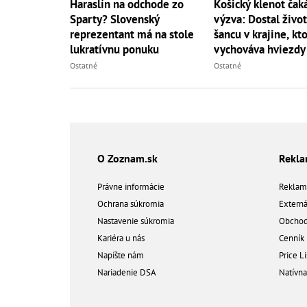
Haraslín na odchode zo
Košický klenot čak
Sparty? Slovenský
výzva: Dostal živo
reprezentant má na stole
šancu v krajine, kt
lukratívnu ponuku
vychováva hviezdy
Ostatné
Ostatné
O Zoznam.sk
Rekl
Právne informácie
Reklam
Ochrana súkromia
Extern
Nastavenie súkromia
Obchod
Kariéra u nás
Cenník
Napíšte nám
Price Li
Nariadenie DSA
Natívn