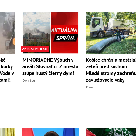
AKTUALIZUJEME
Košice chránia mestsk
oké
MIMORIADNE Výbuch v
zeleň pred suchom:
é búrky
areáli Slovnaftu: Z miesta
Mladé stromy zachraň
 Voda v
stúpa hustý čierny dym!
zavlažovacie vaky
cami!
Domáce
Košice