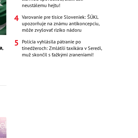
neustálemu hejtu!
Varovanie pre tisíce Sloveniek: ŠÚKL
upozorňuje na známu antikoncepciu,
môže zvyšovať riziko nádoru
Polícia vyhlásila pátranie po
a,
tínedžeroch: Zmlátili taxikára v Seredi,
muž skončil s ťažkými zraneniami!