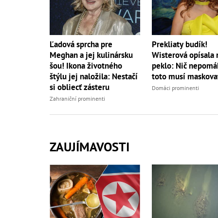
Ľadová sprcha pre
Prekliaty budík!
Meghan a jej kulinársku
Wisterová opísala 
šou! Ikona životného
peklo: Nič nepomá
štýlu jej naložila: Nestačí
toto musí maskova
si obliecť zásteru
Domáci prominenti
Zahraniční prominenti
ZAUJÍMAVOSTI