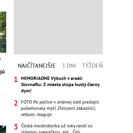
ú
NAJČÍTANEJŠIE
3 DNI
TÝŽDEŇ
ujú
MIMORIADNE Výbuch v areáli
Slovnaftu: Z miesta stúpa hustý čierny
dym!
FOTO Po pečive v známej sieti predajní
pobehovala myš! Zhrození zákazníci,
reťazec reaguje
Česká moderátorka už roky randí so
slávnou speváčkou, ale... Čelí