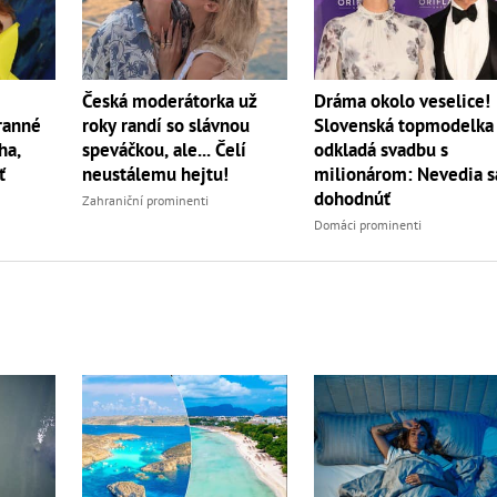
Česká moderátorka už
Dráma okolo veselice!
roky randí so slávnou
ranné
Slovenská topmodelka
speváčkou, ale... Čelí
ha,
odkladá svadbu s
neustálemu hejtu!
ť
milionárom: Nevedia s
dohodnúť
Zahraniční prominenti
Domáci prominenti