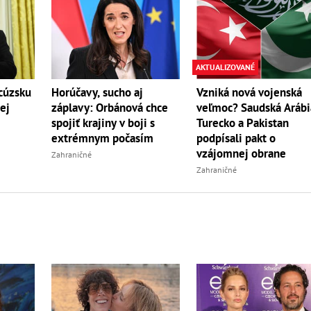
AKTUALIZOVANÉ
cúzsku
Horúčavy, sucho aj
Vzniká nová vojenská
ej
záplavy: Orbánová chce
veľmoc? Saudská Arábi
spojiť krajiny v boji s
Turecko a Pakistan
extrémnym počasím
podpísali pakt o
vzájomnej obrane
Zahraničné
Zahraničné