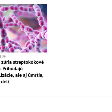
3:59
 zúria streptokokové
: Pribúdajú
izácie, ale aj úmrtia,
 detí