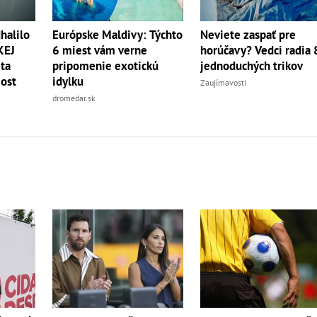
halilo
Európske Maldivy: Týchto
Neviete zaspať pre
KEJ
6 miest vám verne
horúčavy? Vedci radia 
eta
pripomenie exotickú
jednoduchých trikov
ost
idylku
Zaujímavosti
dromedar.sk