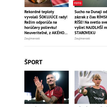
FOTO
Rekordné teploty
Sucho na Dunaji od
vyvolali ŠOKUJÚCE rady!
zázrak z čias RÍMS
Režim odporúča na
RÍŠE! Na svetlo sv
horúčavy polievku!
vyšiel NAJDLHŠÍ m
Neuveriteľné, z AKÉHO
STAROVEKU
zvierata
Zaujímavosti
Zaujímavosti
ŠPORT