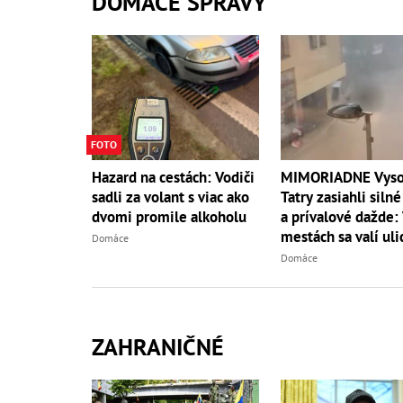
DOMÁCE SPRÁVY
FOTO
Hazard na cestách: Vodiči
MIMORIADNE Vys
sadli za volant s viac ako
Tatry zasiahli siln
dvomi promile alkoholu
a prívalové dažde:
mestách sa valí uli
Domáce
Domáce
ZAHRANIČNÉ