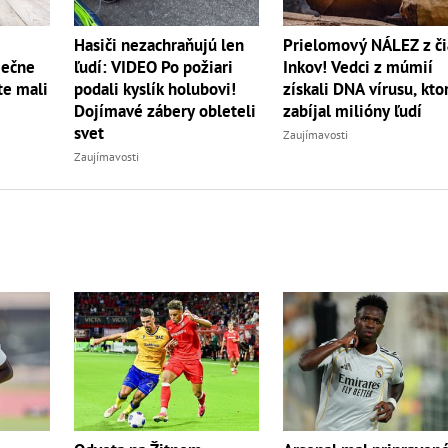
Hasiči nezachraňujú len
Prielomový NÁLEZ z či
iečne
ľudí: VIDEO Po požiari
Inkov! Vedci z múmií
te mali
podali kyslík holubovi!
získali DNA vírusu, kto
Dojímavé zábery obleteli
zabíjal milióny ľudí
svet
Zaujímavosti
Zaujímavosti