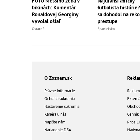
FOTO Messiho žena v
Najdrahší africký
bikinách: Komentár
futbalista histórie
Ronaldovej Georginy
sa dohodol na rek
vyvolal ošiaľ
prestupe
Ostatné
Španielsko
O Zoznam.sk
Rekl
Právne informácie
Reklam
Ochrana súkromia
Extern
Nastavenie súkromia
Obchod
Kariéra u nás
Cenník
Napíšte nám
Price Li
Nariadenie DSA
Natívn