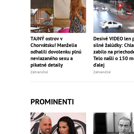
TAJNÝ ostrov v
Desivé VIDEO len 
Chorvátsku! Manželia
silné žalúdky: Chl
odhalili dovolenku plnú
zabilo na priechod
neviazaného sexu a
Telo našli o 150 m
pikatné detaily
ďalej
Zahraničné
Zahraničné
PROMINENTI