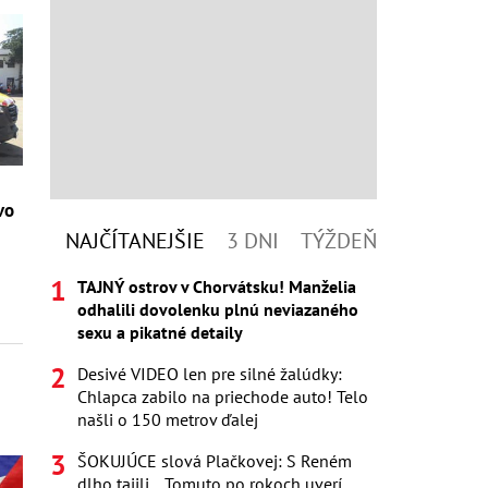
vo
NAJČÍTANEJŠIE
3 DNI
TÝŽDEŇ
TAJNÝ ostrov v Chorvátsku! Manželia
odhalili dovolenku plnú neviazaného
sexu a pikatné detaily
Desivé VIDEO len pre silné žalúdky:
Chlapca zabilo na priechode auto! Telo
našli o 150 metrov ďalej
ŠOKUJÚCE slová Plačkovej: S Reném
dlho tajili... Tomuto po rokoch uverí