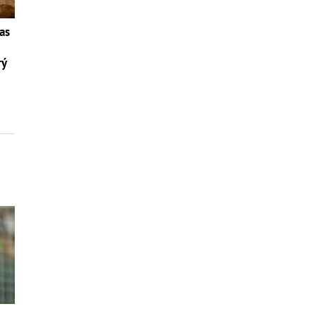
as
rý