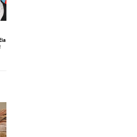
čia
!