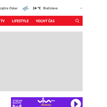
, zajtra Oskar
24 °C
 TV
LIFESTYLE
VOĽNÝ ČAS
STREAM
NAŽIVO
Alesso