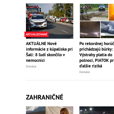
AKTUALIZOVANÉ
AKTUÁLNE Nové
Po rekordnej horú
informácie z kúpaliska pri
prichádzajú búrky:
Šali: 8 ľudí skončilo v
Výstrahy platia do
nemocnici
polnoci, PIATOK pr
ďalšie riziká
Domáce
Domáce
ZAHRANIČNÉ