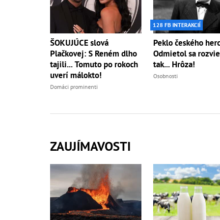
128 FB INTERAKCIÍ
ŠOKUJÚCE slová
Peklo českého herc
Plačkovej: S Reném dlho
Odmietol sa rozvie
tajili... Tomuto po rokoch
tak... Hrôza!
uverí málokto!
Osobnosti
Domáci prominenti
ZAUJÍMAVOSTI