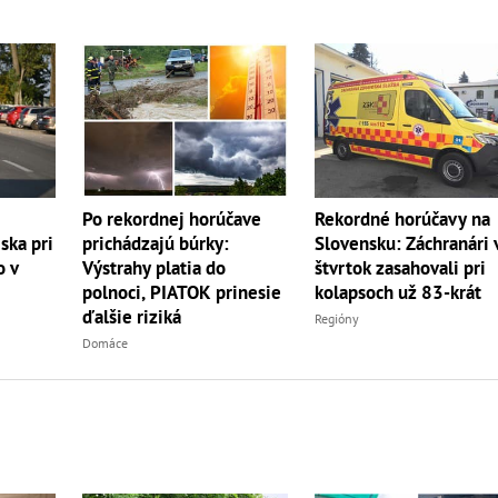
Rekordné horúčavy na
Po rekordnej horúčave
Slovensku: Záchranári 
ska pri
prichádzajú búrky:
štvrtok zasahovali pri
o v
Výstrahy platia do
kolapsoch už 83-krát
polnoci, PIATOK prinesie
ďalšie riziká
Regióny
Domáce