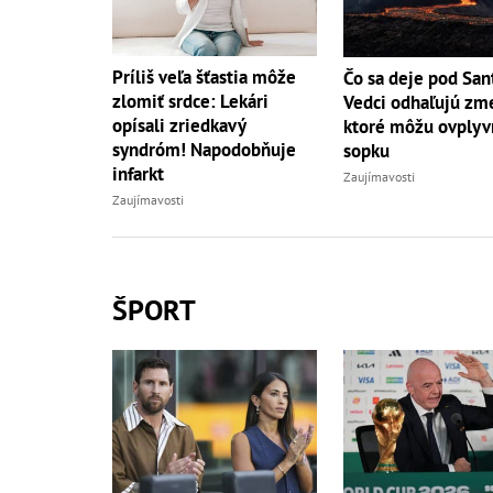
Príliš veľa šťastia môže
Čo sa deje pod San
zlomiť srdce: Lekári
Vedci odhaľujú zm
opísali zriedkavý
ktoré môžu ovplyv
syndróm! Napodobňuje
sopku
infarkt
Zaujímavosti
Zaujímavosti
ŠPORT