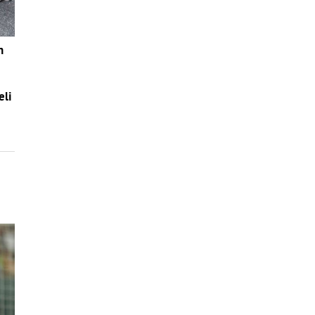
n
eli