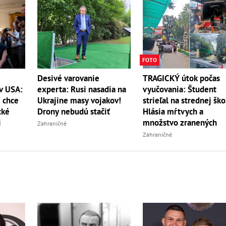
FOTO
Desivé varovanie
TRAGICKÝ útok počas
experta: Rusi nasadia na
 v USA:
vyučovania: Študent
Ukrajine masy vojakov!
 chce
strieľal na strednej ško
Drony nebudú stačiť
cké
Hlásia mŕtvych a
i
množstvo zranených
Zahraničné
Zahraničné