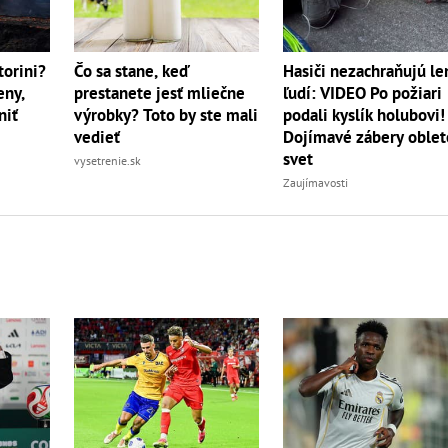
torini?
Čo sa stane, keď
Hasiči nezachraňujú le
eny,
prestanete jesť mliečne
ľudí: VIDEO Po požiari
niť
výrobky? Toto by ste mali
podali kyslík holubovi!
vedieť
Dojímavé zábery oblet
svet
vysetrenie.sk
Zaujímavosti