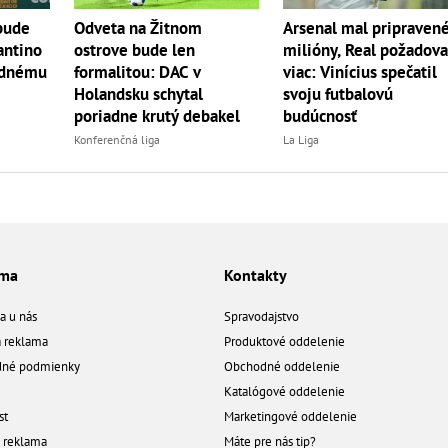
bude
Odveta na Žitnom
Arsenal mal pripraven
antino
ostrove bude len
milióny, Real požadova
jednému
formalitou: DAC v
viac: Vinícius spečatil
Holandsku schytal
svoju futbalovú
poriadne krutý debakel
budúcnosť
Konferenčná liga
La Liga
ama
Kontakty
a u nás
Spravodajstvo
á reklama
Produktové oddelenie
né podmienky
Obchodné oddelenie
Katalógové oddelenie
st
Marketingové oddelenie
a reklama
Máte pre nás tip?