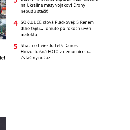
na Ukrajine masy vojakov! Drony
nebudú stačiť
ŠOKUJÚCE slová Plačkovej: S Reném
dlho tajili... Tomuto po rokoch uverí
málokto!
Strach o hviezdu Let's Dance:
Hrôzostrašná FOTO z nemocnice a...
Zvláštny odkaz!
le!