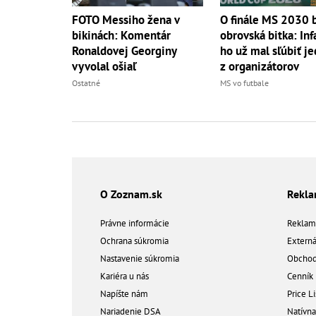
FOTO Messiho žena v
O finále MS 2030 
bikinách: Komentár
obrovská bitka: Inf
Ronaldovej Georginy
ho už mal sľúbiť 
vyvolal ošiaľ
z organizátorov
Ostatné
MS vo futbale
O Zoznam.sk
Rekl
Právne informácie
Reklam
Ochrana súkromia
Extern
Nastavenie súkromia
Obchod
Kariéra u nás
Cenník
Napíšte nám
Price Li
Nariadenie DSA
Natívn