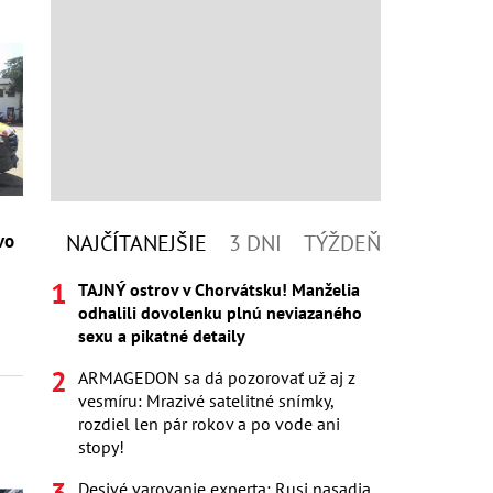
vo
NAJČÍTANEJŠIE
3 DNI
TÝŽDEŇ
TAJNÝ ostrov v Chorvátsku! Manželia
odhalili dovolenku plnú neviazaného
sexu a pikatné detaily
ARMAGEDON sa dá pozorovať už aj z
vesmíru: Mrazivé satelitné snímky,
rozdiel len pár rokov a po vode ani
stopy!
Desivé varovanie experta: Rusi nasadia