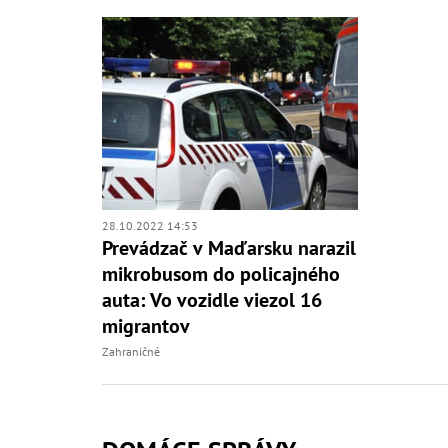
28.10.2022 14:53
Prevádzač v Maďarsku narazil
mikrobusom do policajného
auta: Vo vozidle viezol 16
migrantov
Zahraničné