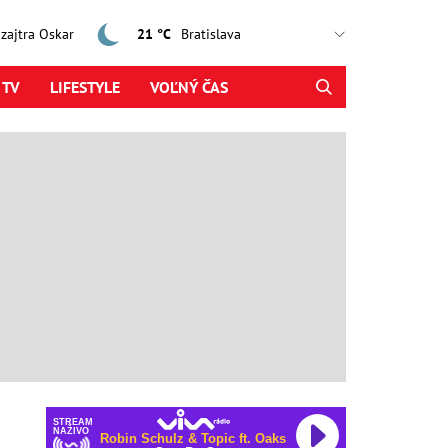
, zajtra Oskar
21 °C
 TV
LIFESTYLE
VOĽNÝ ČAS
STREAM
NAŽIVO
Robin Schulz & Topic ft. Oaks