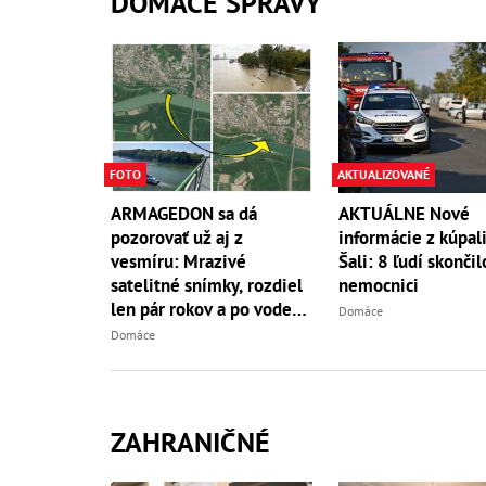
DOMÁCE SPRÁVY
FOTO
AKTUALIZOVANÉ
ARMAGEDON sa dá
AKTUÁLNE Nové
pozorovať už aj z
informácie z kúpali
vesmíru: Mrazivé
Šali: 8 ľudí skončil
satelitné snímky, rozdiel
nemocnici
len pár rokov a po vode
Domáce
ani stopy!
Domáce
ZAHRANIČNÉ