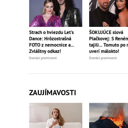
ŠOKUJÚCE slová
Strach o hviezdu Let's
Plačkovej: S René
Dance: Hrôzostrašná
tajili... Tomuto po
FOTO z nemocnice a...
uverí málokto!
Zvláštny odkaz!
Domáci prominenti
Domáci prominenti
ZAUJÍMAVOSTI