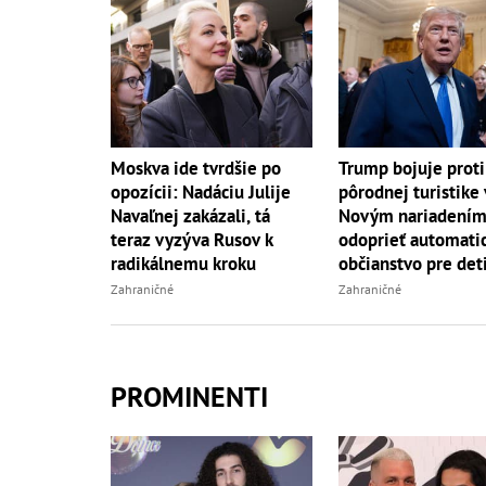
Moskva ide tvrdšie po
Trump bojuje proti
opozícii: Nadáciu Julije
pôrodnej turistike
Navaľnej zakázali, tá
Novým nariadením
teraz vyzýva Rusov k
odoprieť automati
radikálnemu kroku
občianstvo pre det
Zahraničné
Zahraničné
PROMINENTI