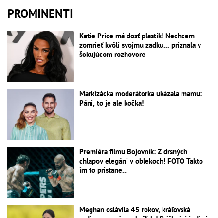
PROMINENTI
Katie Price má dosť plastík! Nechcem
zomrieť kvôli svojmu zadku... priznala v
šokujúcom rozhovore
Markizácka moderátorka ukázala mamu:
Páni, to je ale kočka!
Premiéra filmu Bojovník: Z drsných
chlapov elegáni v oblekoch! FOTO Takto
im to pristane...
Meghan oslávila 45 rokov, kráľovská