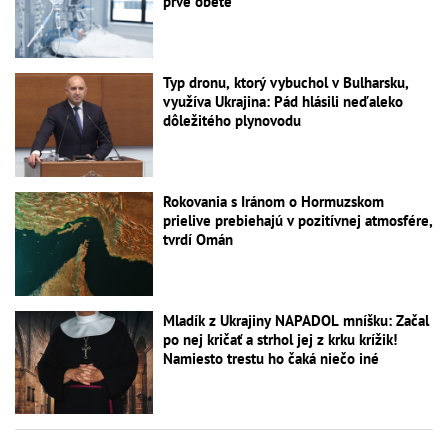
prvé obete
Typ dronu, ktorý vybuchol v Bulharsku,
využíva Ukrajina: Pád hlásili neďaleko
dôležitého plynovodu
Rokovania s Iránom o Hormuzskom
prielive prebiehajú v pozitívnej atmosfére,
tvrdí Omán
Mladík z Ukrajiny NAPADOL mníšku: Začal
po nej kričať a strhol jej z krku krížik!
Namiesto trestu ho čaká niečo iné