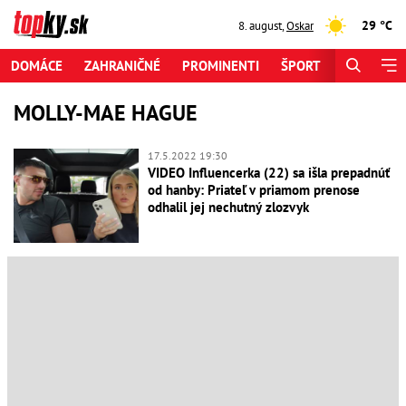
29 °C
8. august
,
Oskar
DOMÁCE
ZAHRANIČNÉ
PROMINENTI
ŠPORT
ZAUJÍMAV
MOLLY-MAE HAGUE
17.5.2022 19:30
VIDEO Influencerka (22) sa išla prepadnúť
od hanby: Priateľ v priamom prenose
odhalil jej nechutný zlozvyk