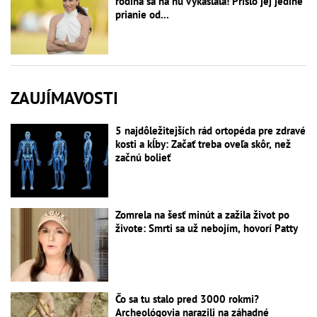
rodina sa na ňu vykašľala! Prišlo jej jediné
prianie od...
ZAUJÍMAVOSTI
5 najdôležitejších rád ortopéda pre zdravé
kosti a kĺby: Začať treba oveľa skôr, než
začnú bolieť
Zomrela na šesť minút a zažila život po
živote: Smrti sa už nebojím, hovorí Patty
Čo sa tu stalo pred 3000 rokmi?
Archeológovia narazili na záhadné