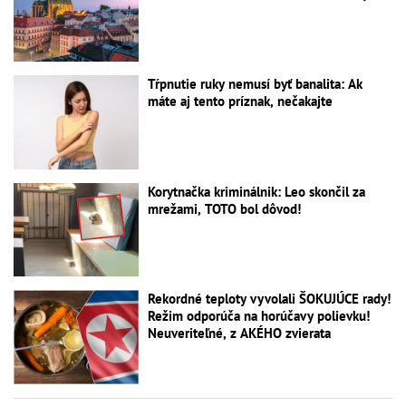
Tŕpnutie ruky nemusí byť banalita: Ak
máte aj tento príznak, nečakajte
Korytnačka kriminálnik: Leo skončil za
mrežami, TOTO bol dôvod!
Rekordné teploty vyvolali ŠOKUJÚCE rady!
Režim odporúča na horúčavy polievku!
Neuveriteľné, z AKÉHO zvierata