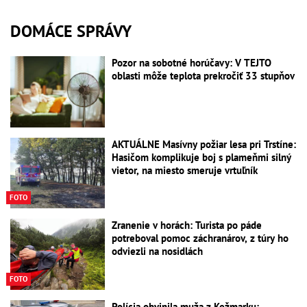
DOMÁCE SPRÁVY
Pozor na sobotné horúčavy: V TEJTO
oblasti môže teplota prekročiť 33 stupňov
AKTUÁLNE Masívny požiar lesa pri Trstíne:
Hasičom komplikuje boj s plameňmi silný
vietor, na miesto smeruje vrtuľník
FOTO
Zranenie v horách: Turista po páde
potreboval pomoc záchranárov, z túry ho
odviezli na nosidlách
FOTO
Polícia obvinila muža z Kežmarku: