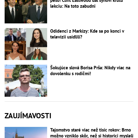
pešo! Clint Eastwood dal synovi krutú
lekciu: Na toto zabudni
Odídenci z Markízy: Kde sa po konci v
televízii usídlili?
Šokujúce slová Borisa Prša: Nikdy viac na
dovolenku s rodičmi!
ZAUJÍMAVOSTI
Tajomstvo staré viac než tisíc rokov: Brno
možno vzniklo skôr, než si historici mysleli