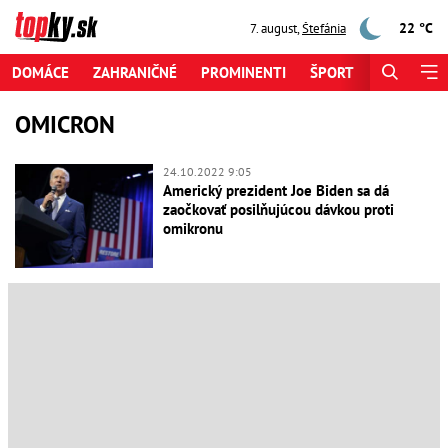
22 °C
7. august
,
Štefánia
DOMÁCE
ZAHRANIČNÉ
PROMINENTI
ŠPORT
ZAUJÍMAV
OMICRON
24.10.2022 9:05
Americký prezident Joe Biden sa dá
zaočkovať posilňujúcou dávkou proti
omikronu