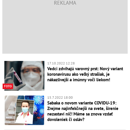
17.10.2022 12:28
Vedci zdvíhajú varovný prst: Nový variant
koronavírusu ako veľký strašiak, je
nákazlivejší a imúnny voči liekom!
FOTO
15.7.2022 18:00
Sabaka o novom variante COVIDU-19:
Zrejme najinfekčnejší na svete, šírenie
nezastaví nič! Máme sa znova vzdať
dovoleniek či osláv?