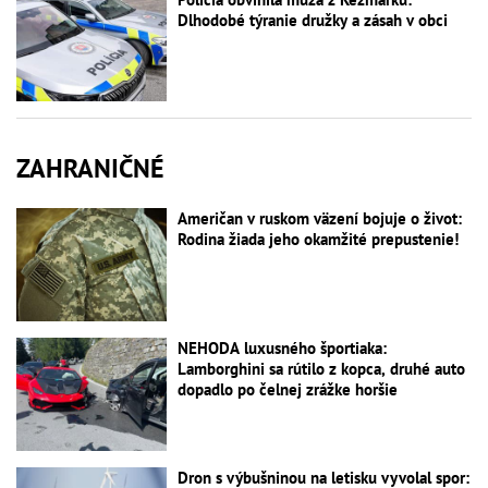
Dlhodobé týranie družky a zásah v obci
ZAHRANIČNÉ
Američan v ruskom väzení bojuje o život:
Rodina žiada jeho okamžité prepustenie!
NEHODA luxusného športiaka:
Lamborghini sa rútilo z kopca, druhé auto
dopadlo po čelnej zrážke horšie
Dron s výbušninou na letisku vyvolal spor: