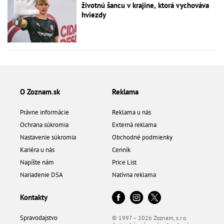
životnú šancu v krajine, ktorá vychováva
hviezdy
O Zoznam.sk
Reklama
Právne informácie
Reklama u nás
Ochrana súkromia
Externá reklama
Nastavenie súkromia
Obchodné podmienky
Kariéra u nás
Cenník
Napíšte nám
Price List
Nariadenie DSA
Natívna reklama
Kontakty
Spravodajstvo
© 1997 – 2026 Zoznam, s.r.o.