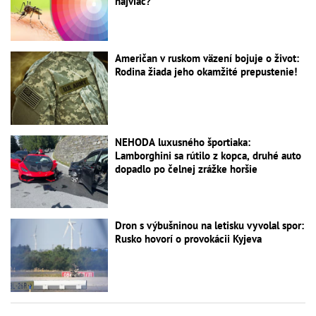
najviac?
Američan v ruskom väzení bojuje o život:
Rodina žiada jeho okamžité prepustenie!
NEHODA luxusného športiaka:
Lamborghini sa rútilo z kopca, druhé auto
dopadlo po čelnej zrážke horšie
Dron s výbušninou na letisku vyvolal spor:
Rusko hovorí o provokácii Kyjeva