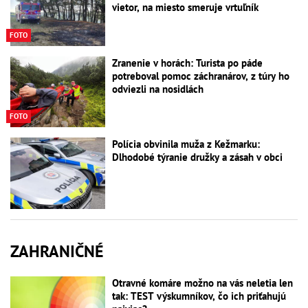
vietor, na miesto smeruje vrtuľník
FOTO
Zranenie v horách: Turista po páde
potreboval pomoc záchranárov, z túry ho
odviezli na nosidlách
FOTO
Polícia obvinila muža z Kežmarku:
Dlhodobé týranie družky a zásah v obci
ZAHRANIČNÉ
Otravné komáre možno na vás neletia len
tak: TEST výskumníkov, čo ich priťahujú