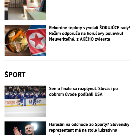
Rekordné teploty vyvolali ŠOKUJÚCE rady!
Režim odporúča na horúčavy polievku!
Neuveriteľné, z AKÉHO zvierata
ŠPORT
Sen o finále sa rozplynul: Slováci po
dobrom úvode podľahli USA
Haraslín na odchode zo Sparty? Slovenský
reprezentant má na stole lukratívnu