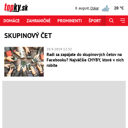
20 °C
8. august
,
Oskar
DOMÁCE
ZAHRANIČNÉ
PROMINENTI
ŠPORT
ZAUJÍMAV
SKUPINOVÝ ČET
28.9.2019 12:32
Radi sa zapájate do skupinových četov na
Facebooku? Najväčšie CHYBY, ktoré v nich
robíte