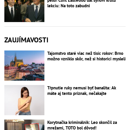
pešo! Clint Eastwood dal synovi krutú
lekciu: Na toto zabudni
ZAUJÍMAVOSTI
Tajomstvo staré viac než tisíc rokov: Brno
možno vzniklo skôr, než si historici mysleli
Tŕpnutie ruky nemusí byť banalita: Ak
máte aj tento príznak, nečakajte
Korytnačka kriminálnik: Leo skončil za
mrežami, TOTO bol dôvod!