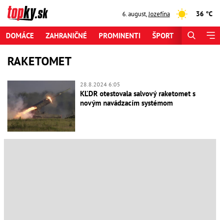
36 °C
6. august
,
Jozefína
DOMÁCE
ZAHRANIČNÉ
PROMINENTI
ŠPORT
ZAUJÍMAV
RAKETOMET
28.8.2024 6:05
KĽDR otestovala salvový raketomet s
novým navádzacím systémom