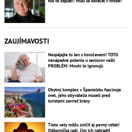
Kto to zaplatí? Musí sa obracať v hrobe!
ZAUJÍMAVOSTI
Nespájajte to len s horúčavami! TOTO
nenápadné potenie u seniorov veští
PROBLÉM: Mnohí to ignorujú
Obytný komplex v Španielsku fascinuje
svet, jeho obyvatelia museli pred
turistami zavrieť brány
Tieto vety môžu zničiť aj pevný vzťah!
Odborníčka radí, čím ich nahradiť