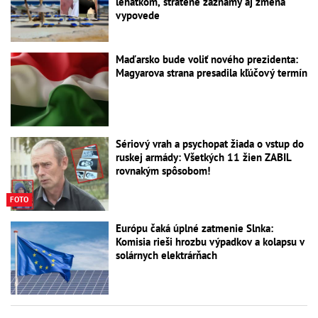
lehátkom, stratené záznamy aj zmena
vypovede
Maďarsko bude voliť nového prezidenta:
Magyarova strana presadila kľúčový termín
Sériový vrah a psychopat žiada o vstup do
ruskej armády: Všetkých 11 žien ZABIL
rovnakým spôsobom!
FOTO
Európu čaká úplné zatmenie Slnka:
Komisia rieši hrozbu výpadkov a kolapsu v
solárnych elektrárňach