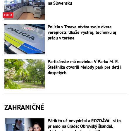
na Slovensku
FOTO
Polícia v Trnave otvára svoje dvere
verejnosti: Ukáže výstroj, techniku aj
prácu v teréne
Partizánske má novinku: V Parku M. R.
Štefánika otvorili Melody park pre deti i
dospelých
ZAHRANIČNÉ
Párik to už nevydržal a ROZDÁVAL si to
priamo na úrade: Obrovský škandál,