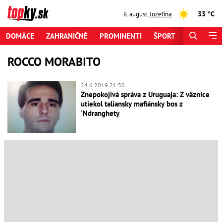
33 °C
6. august
,
Jozefína
DOMÁCE
ZAHRANIČNÉ
PROMINENTI
ŠPORT
ZAUJÍMAV
ROCCO MORABITO
24.6.2019 21:50
Znepokojivá správa z Uruguaja: Z väznice
utiekol taliansky mafiánsky bos z
'Ndranghety