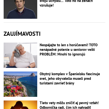
svoju úchylku... Toto ho na ženách
vzrušuje!
ZAUJÍMAVOSTI
Nespájajte to len s horúčavami! TOTO
nenápadné potenie u seniorov veští
PROBLÉM: Mnohí to ignorujú
Obytný komplex v Španielsku fascinuje
svet, jeho obyvatelia museli pred
turistami zavrieť brány
Tieto vety môžu zničiť aj pevný vzťah!
Odborníčka radí, čím ich nahradiť