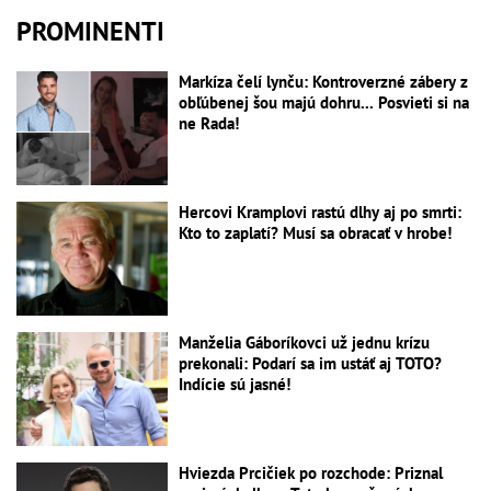
PROMINENTI
Markíza čelí lynču: Kontroverzné zábery z
obľúbenej šou majú dohru... Posvieti si na
ne Rada!
Hercovi Kramplovi rastú dlhy aj po smrti:
Kto to zaplatí? Musí sa obracať v hrobe!
Manželia Gáboríkovci už jednu krízu
prekonali: Podarí sa im ustáť aj TOTO?
Indície sú jasné!
Hviezda Prcičiek po rozchode: Priznal