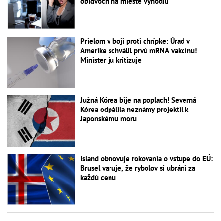
obidvoch na mieste vyhodili
Prielom v boji proti chrípke: Úrad v
Amerike schválil prvú mRNA vakcínu!
Minister ju kritizuje
Južná Kórea bije na poplach! Severná
Kórea odpálila neznámy projektil k
Japonskému moru
Island obnovuje rokovania o vstupe do EÚ:
Brusel varuje, že rybolov si ubráni za
každú cenu