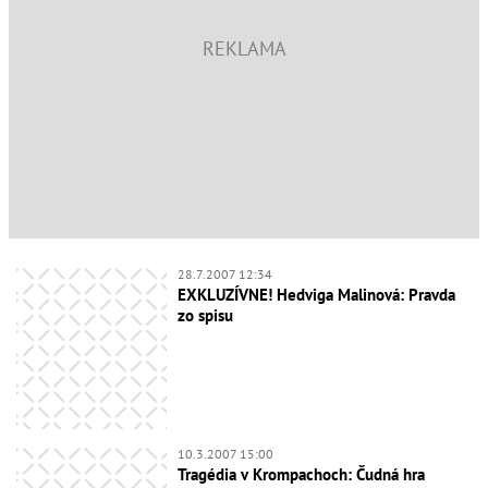
28.7.2007 12:34
EXKLUZÍVNE! Hedviga Malinová: Pravda
zo spisu
10.3.2007 15:00
Tragédia v Krompachoch: Čudná hra