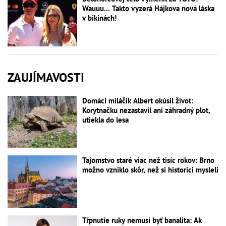
Wauuu... Takto vyzerá Hájkova nová láska
v bikinách!
ZAUJÍMAVOSTI
Domáci miláčik Albert okúsil život:
Korytnačku nezastavil ani záhradný plot,
utiekla do lesa
Tajomstvo staré viac než tisíc rokov: Brno
možno vzniklo skôr, než si historici mysleli
Tŕpnutie ruky nemusí byť banalita: Ak