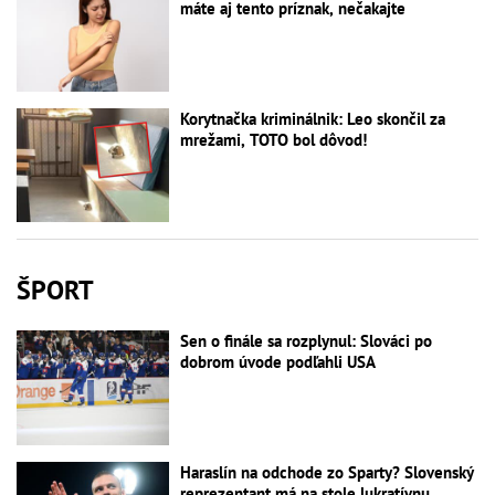
máte aj tento príznak, nečakajte
Korytnačka kriminálnik: Leo skončil za
mrežami, TOTO bol dôvod!
ŠPORT
Sen o finále sa rozplynul: Slováci po
dobrom úvode podľahli USA
Haraslín na odchode zo Sparty? Slovenský
reprezentant má na stole lukratívnu