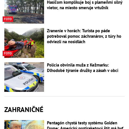
Hasičom komplikuje boj s plameňmi silný
vietor, na miesto smeruje vrtuľník
FOTO
Zranenie v horách: Turista po páde
potreboval pomoc záchranárov, z túry ho
odviezli na nosidlách
FOTO
Polícia obvinila muža z Kežmarku:
Dlhodobé týranie družky a zásah v obci
ZAHRANIČNÉ
Pentagón chystá testy systému Golden
Dome: Americký protiraketový štít má byť