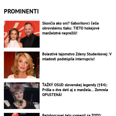
PROMINENTI
Skončia ako oni? Gáboríkovci čelia
obrovskému tlaku: TIETO hokejové
manželstvá neprežili!
Bolestivé tajomstvo Zdeny Studenkovej: V
mladosti podstúpila interrupciu!
ŤAŽKÝ OSUD slovenskej legendy (†84):
Prišla o dve deti aj o manžela... Zomrela
OPUSTENÁ!
Belohorcovej telo vymenil za TOTO: