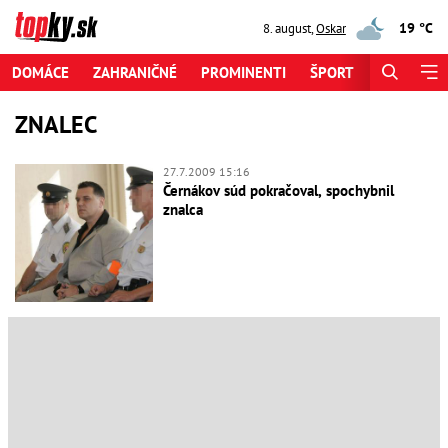
19 °C
8. august
,
Oskar
DOMÁCE
ZAHRANIČNÉ
PROMINENTI
ŠPORT
ZAUJÍMAV
ZNALEC
27.7.2009 15:16
Černákov súd pokračoval, spochybnil
znalca