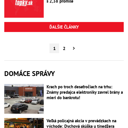
s 2,38 promile
ĎALŠIE ČLÁNKY
1
2
DOMÁCE SPRÁVY
Krach po troch desaťročiach na trhu:
Známy predajca elektroniky zavrel brány a
mieri do bankrotu!
Veľká policajná akcia v prevádzkach na
východe: Dychová skúška u tínedžera