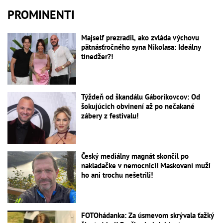
PROMINENTI
Majself prezradil, ako zvláda výchovu
pätnásťročného syna Nikolasa: Ideálny
tínedžer?!
Týždeň od škandálu Gáboríkovcov: Od
šokujúcich obvinení až po nečakané
zábery z festivalu!
Český mediálny magnát skončil po
nakladačke v nemocnici! Maskovaní muži
ho ani trochu nešetrili!
FOTOhádanka: Za úsmevom skrývala ťažký