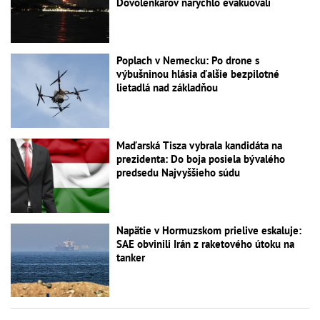
Dovolenkárov narýchlo evakuovali
Poplach v Nemecku: Po drone s
výbušninou hlásia ďalšie bezpilotné
lietadlá nad základňou
Maďarská Tisza vybrala kandidáta na
prezidenta: Do boja posiela bývalého
predsedu Najvyššieho súdu
Napätie v Hormuzskom prielive eskaluje:
SAE obvinili Irán z raketového útoku na
tanker