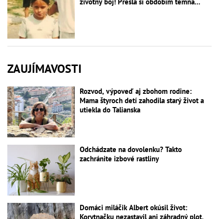
životný boj! Prešla si obdobím temna...
ZAUJÍMAVOSTI
Rozvod, výpoveď aj zbohom rodine:
Mama štyroch detí zahodila starý život a
utiekla do Talianska
Odchádzate na dovolenku? Takto
zachránite izbové rastliny
Domáci miláčik Albert okúsil život:
Korytnačku nezastavil ani záhradný plot,