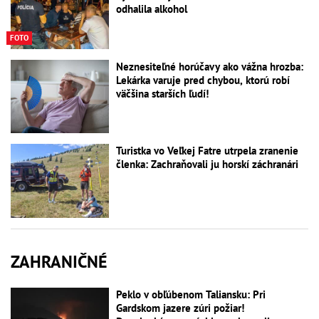
odhalila alkohol
FOTO
Neznesiteľné horúčavy ako vážna hrozba:
Lekárka varuje pred chybou, ktorú robí
väčšina starších ľudí!
Turistka vo Veľkej Fatre utrpela zranenie
členka: Zachraňovali ju horskí záchranári
ZAHRANIČNÉ
Peklo v obľúbenom Taliansku: Pri
Gardskom jazere zúri požiar!