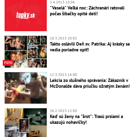
2.4.2013 10:06
"Veselá" Veľká noc: Záchranári ratovali
počas šibačky opité deti!
18.3.2013 20:02
Takto oslávili Deň sv. Patrika: Aj krásky sa
vedia poriadne opiť!
FOTO
12.3.2013 16:00
Lekcia zo slušného správania: Zákazník v
McDonalde dáva príučku ožratým ženám!
26.2.2013 12:00
Keď sú ženy na "šrot": Trasú prsiami a
ukazujú nohavičky!