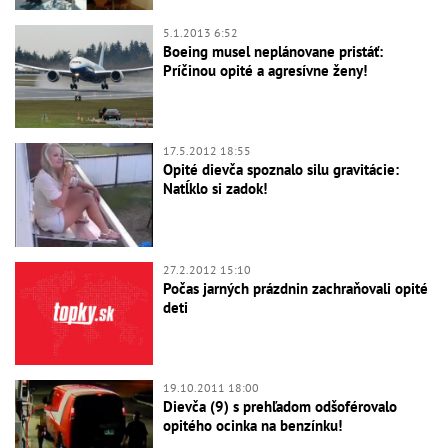
5.1.2013 6:52
Boeing musel neplánovane pristáť:
Príčinou opité a agresívne ženy!
17.5.2012 18:55
Opité dievča spoznalo silu gravitácie:
Natĺklo si zadok!
27.2.2012 15:10
Počas jarných prázdnin zachraňovali opité
deti
19.10.2011 18:00
Dievča (9) s prehľadom odšoférovalo
opitého ocinka na benzínku!