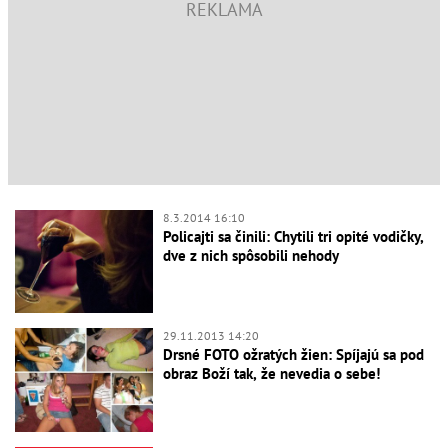
8.3.2014 16:10
Policajti sa činili: Chytili tri opité vodičky,
dve z nich spôsobili nehody
29.11.2013 14:20
Drsné FOTO ožratých žien: Spíjajú sa pod
obraz Boží tak, že nevedia o sebe!