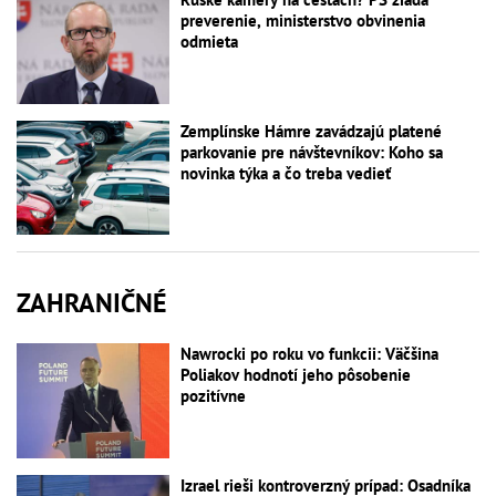
preverenie, ministerstvo obvinenia
odmieta
Zemplínske Hámre zavádzajú platené
parkovanie pre návštevníkov: Koho sa
novinka týka a čo treba vedieť
ZAHRANIČNÉ
Nawrocki po roku vo funkcii: Väčšina
Poliakov hodnotí jeho pôsobenie
pozitívne
Izrael rieši kontroverzný prípad: Osadníka