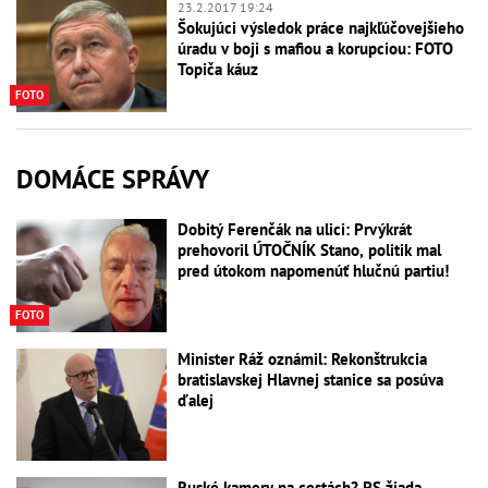
23.2.2017 19:24
Šokujúci výsledok práce najkľúčovejšieho
úradu v boji s mafiou a korupciou: FOTO
Topiča káuz
FOTO
DOMÁCE SPRÁVY
Dobitý Ferenčák na ulici: Prvýkrát
prehovoril ÚTOČNÍK Stano, politik mal
pred útokom napomenúť hlučnú partiu!
FOTO
Minister Ráž oznámil: Rekonštrukcia
bratislavskej Hlavnej stanice sa posúva
ďalej
Ruské kamery na cestách? PS žiada