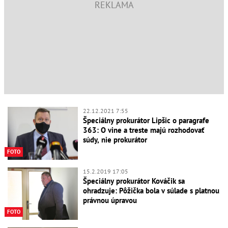
22.12.2021 7:55
Špeciálny prokurátor Lipšic o paragrafe
363: O vine a treste majú rozhodovať
súdy, nie prokurátor
FOTO
15.2.2019 17:05
Špeciálny prokurátor Kováčik sa
ohradzuje: Pôžička bola v súlade s platnou
právnou úpravou
FOTO