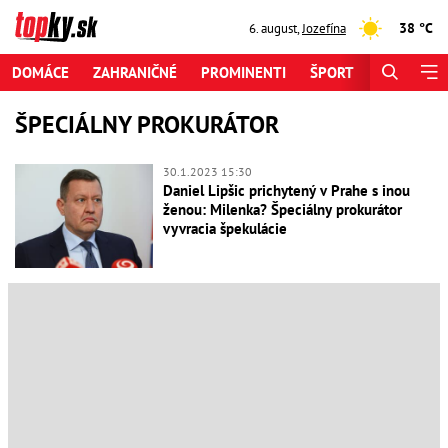
38 °C
6. august
,
Jozefína
DOMÁCE
ZAHRANIČNÉ
PROMINENTI
ŠPORT
ZAUJÍMAV
ŠPECIÁLNY PROKURÁTOR
30.1.2023 15:30
Daniel Lipšic prichytený v Prahe s inou
ženou: Milenka? Špeciálny prokurátor
vyvracia špekulácie