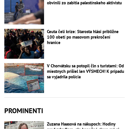
obvinili zo zabitia palestínskeho aktivistu
Ceuta čelí kríze: Starosta hlási približne
100 obetí po masovom prekročení
hranice
V Chorvátsku sa potopil čln s turistami: Od
miestnych prišiel len VÝSMECH! K prípadu
sa vyjadrila polícia
PROMINENTI
Zuzana Haasová na nákupoch: Hodiny