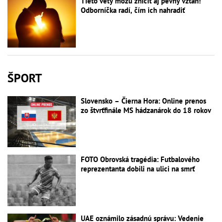
Tieto vety môžu zničiť aj pevný vzťah!
Odborníčka radí, čím ich nahradiť
ŠPORT
Slovensko – Čierna Hora: Online prenos
zo štvrťfinále MS hádzanárok do 18 rokov
FOTO Obrovská tragédia: Futbalového
reprezentanta dobili na ulici na smrť
UAE oznámilo zásadnú správu: Vedenie