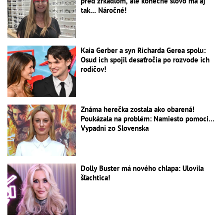
pred zrkadlom, ale konečné slovo má aj
tak... Náročné!
Kaia Gerber a syn Richarda Gerea spolu:
Osud ich spojil desaťročia po rozvode ich
rodičov!
Známa herečka zostala ako obarená!
Poukázala na problém: Namiesto pomoci...
Vypadni zo Slovenska
Dolly Buster má nového chlapa: Ulovila
šľachtica!