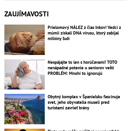
ZAUJÍMAVOSTI
Prielomový NÁLEZ z čias Inkov! Vedci z
múmií získali DNA vírusu, ktorý zabíjal
milióny ľudí
Nespájajte to len s horúčavami! TOTO
nenápadné potenie u seniorov veští
PROBLÉM: Mnohí to ignorujú
Obytný komplex v Španielsku fascinuje
svet, jeho obyvatelia museli pred
turistami zavrieť brány