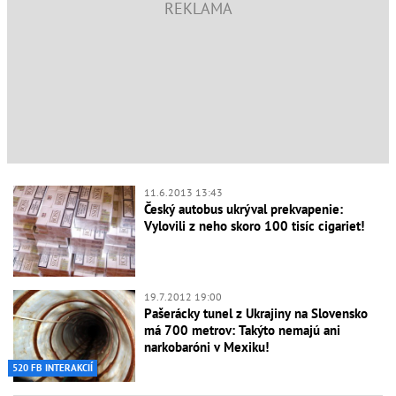
11.6.2013 13:43
Český autobus ukrýval prekvapenie:
Vylovili z neho skoro 100 tisíc cigariet!
19.7.2012 19:00
Pašerácky tunel z Ukrajiny na Slovensko
má 700 metrov: Takýto nemajú ani
narkobaróni v Mexiku!
520 FB INTERAKCIÍ