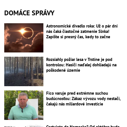
DOMÁCE SPRÁVY
Astronomické divadlo roka: Už o pár dní
nás čaká čiastočné zatmenie Slnka!
Zapíšte si presný čas, kedy to začne
Rozsiahly požiar lesa v Trstíne je pod
kontrolou: Hasiči naďalej dohliadajú na
poškodené územie
Fico varuje pred extrémne suchou
budúcnosťou: Zákaz vývozu vody nestačí,
čakajú nás miliardové investície
Cestujete do Nemecka? Od októbra bude