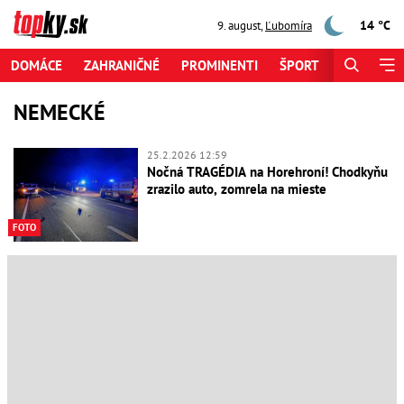
14 °C
9. august
,
Ľubomíra
DOMÁCE
ZAHRANIČNÉ
PROMINENTI
ŠPORT
ZAUJÍMAV
NEMECKÉ
25.2.2026 12:59
Nočná TRAGÉDIA na Horehroní! Chodkyňu
zrazilo auto, zomrela na mieste
FOTO