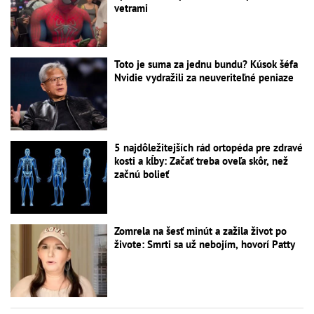
vetrami
Toto je suma za jednu bundu? Kúsok šéfa
Nvidie vydražili za neuveriteľné peniaze
5 najdôležitejších rád ortopéda pre zdravé
kosti a kĺby: Začať treba oveľa skôr, než
začnú bolieť
Zomrela na šesť minút a zažila život po
živote: Smrti sa už nebojím, hovorí Patty