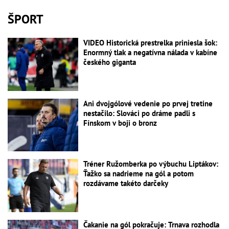
ŠPORT
VIDEO Historická prestrelka priniesla šok:
Enormný tlak a negatívna nálada v kabíne
českého giganta
Ani dvojgólové vedenie po prvej tretine
nestačilo: Slováci po dráme padli s
Fínskom v boji o bronz
Tréner Ružomberka po výbuchu Liptákov:
Ťažko sa nadrieme na gól a potom
rozdávame takéto darčeky
Čakanie na gól pokračuje: Trnava rozhodla