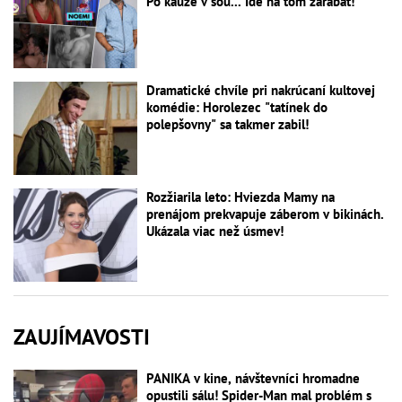
Po kauze v šou... Ide na tom zarábať!
Dramatické chvíle pri nakrúcaní kultovej
komédie: Horolezec "tatínek do
polepšovny" sa takmer zabil!
Rozžiarila leto: Hviezda Mamy na
prenájom prekvapuje záberom v bikinách.
Ukázala viac než úsmev!
ZAUJÍMAVOSTI
PANIKA v kine, návštevníci hromadne
opustili sálu! Spider-Man mal problém s