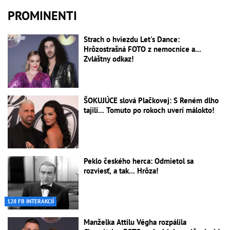
PROMINENTI
Strach o hviezdu Let's Dance:
Hrôzostrašná FOTO z nemocnice a...
Zvláštny odkaz!
ŠOKUJÚCE slová Plačkovej: S Reném dlho
tajili... Tomuto po rokoch uverí málokto!
Peklo českého herca: Odmietol sa
rozviesť, a tak... Hrôza!
128 FB INTERAKCIÍ
Manželka Attilu Végha rozpálila