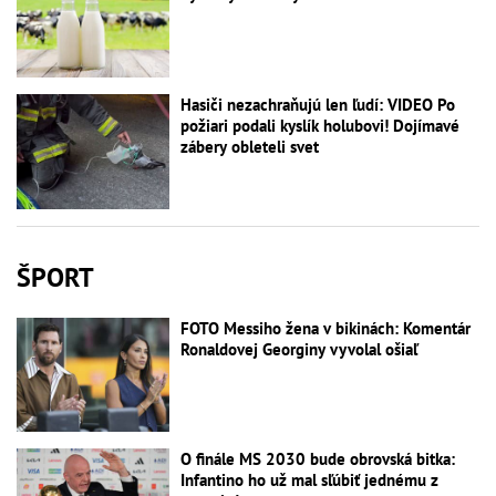
Hasiči nezachraňujú len ľudí: VIDEO Po
požiari podali kyslík holubovi! Dojímavé
zábery obleteli svet
ŠPORT
FOTO Messiho žena v bikinách: Komentár
Ronaldovej Georginy vyvolal ošiaľ
O finále MS 2030 bude obrovská bitka:
Infantino ho už mal sľúbiť jednému z