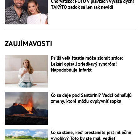
Chorvátsko: FOTO v plavkách vyráža dych!
TAKÝTO zadok sa len tak nevidí
ZAUJÍMAVOSTI
Príliš veľa šťastia môže zlomiť srdce:
Lekári opísali zriedkavý syndróm!
Napodobňuje infarkt
Čo sa deje pod Santorini? Vedci odhaľujú
zmeny, ktoré môžu ovplyvniť sopku
Čo sa stane, keď prestanete jesť mliečne
výrobky? Toto by ste mali vedieť