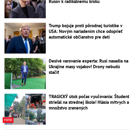
Rusov k radikálnemu kroku
Trump bojuje proti pôrodnej turistike v
USA: Novým nariadením chce odoprieť
automatické občianstvo pre deti
Desivé varovanie experta: Rusi nasadia na
Ukrajine masy vojakov! Drony nebudú
stačiť
TRAGICKÝ útok počas vyučovania: Študent
strieľal na strednej škole! Hlásia mŕtvych a
množstvo zranených
FOTO