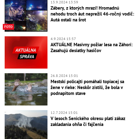
13.9.2024 13:59
Zábery, z ktorých mrazí! Hromadnú
nehodu troch áut neprežil 46-ročný vodič:
Autá ostali na šrot
FOTO
4.9.2024 15:57
AKTUÁLNE Masívny požiar lesa na Záhorí:
Zasahujú desiatky hasičov
26.8.2024 15:01
Mestskí policajti pomáhali topiacej sa
žene v rieke: Neskôr zistili, že bola v
podnapitom stave
12.7.2024 15:01
V lesoch Senického okresu platí zákaz
zakladania ohňa či fajčenia