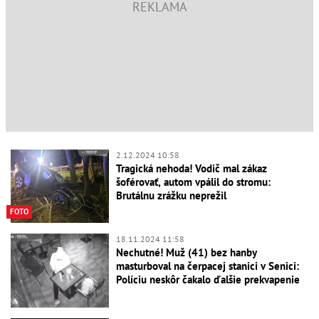
2.12.2024 10:58
Tragická nehoda! Vodič mal zákaz
šoférovať, autom vpálil do stromu:
Brutálnu zrážku neprežil
FOTO
18.11.2024 11:58
Nechutné! Muž (41) bez hanby
masturboval na čerpacej stanici v Senici:
Políciu neskôr čakalo ďalšie prekvapenie