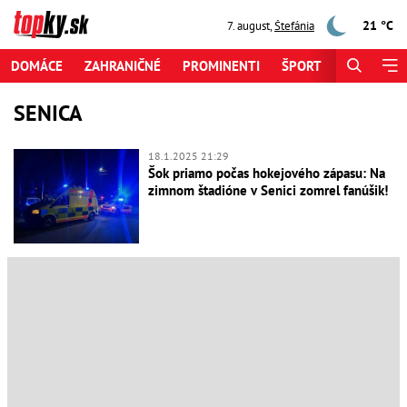
21 °C
7. august
,
Štefánia
DOMÁCE
ZAHRANIČNÉ
PROMINENTI
ŠPORT
ZAUJÍMAV
SENICA
18.1.2025 21:29
Šok priamo počas hokejového zápasu: Na
zimnom štadióne v Senici zomrel fanúšik!