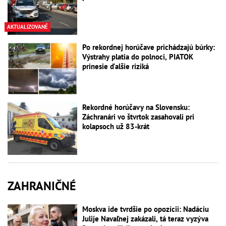
AKTUALIZOVANÉ
Po rekordnej horúčave prichádzajú búrky:
Výstrahy platia do polnoci, PIATOK
prinesie ďalšie riziká
Rekordné horúčavy na Slovensku:
Záchranári vo štvrtok zasahovali pri
kolapsoch už 83-krát
ZAHRANIČNÉ
Moskva ide tvrdšie po opozícii: Nadáciu
Julije Navaľnej zakázali, tá teraz vyzýva