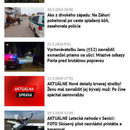
30.3.2024 20:00
Ako z divokého západu: Na Záhorí
pobehoval po ceste splašený kôň,
zasahovala polícia
22.3.2024 9:31
Vychovávateľku Janu (†52) zavraždil
exmanžel priamo na ulici: Mrazivé odkazy
Pavla pred brutálnou popravou
21.3.2024 17:32
AKTUÁLNE Nové detaily krvavej streľby!
Ženu mal zavraždiť jej bývalý muž: Po čine
spáchal samovraždu
16.3.2024 12:45
AKTUÁLNE Letecká nehoda v Senici:
FOTO Skúsený pilot nezvládol pristátie a
havaroval