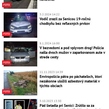
FOTO
3.2.2024 14:22
Vodič zrazil za Senicou 19-ročnú
chodkyňu bez reflexných prvkov
FOTO
8.1.2024 16:00
V bezvedomí a pod vplyvom drog! Polícia
našla dvoch mužov v zaparkovanom aute v
strede cesty
FOTO
11.11.2023 14:39
Enviropolícia pátra po páchateľoch, ktorí
nezákonne uložili azbestový materiál v
týchto obciach
FOTO
3.10.2023 13:30
Pád lietadla pri Senici: Zrútilo sa za