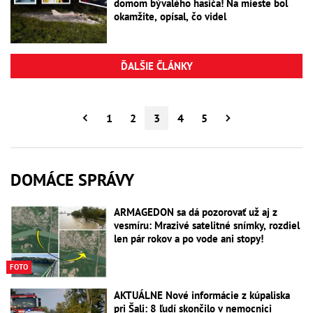
domom bývalého hasiča! Na mieste bol
okamžite, opísal, čo videl
ĎALŠIE ČLÁNKY
1
2
3
4
5
DOMÁCE SPRÁVY
ARMAGEDON sa dá pozorovať už aj z
vesmíru: Mrazivé satelitné snímky, rozdiel
len pár rokov a po vode ani stopy!
FOTO
AKTUÁLNE Nové informácie z kúpaliska
pri Šali: 8 ľudí skončilo v nemocnici