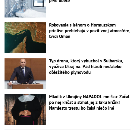
prvé obete
Rokovania s Iránom o Hormuzskom
prielive prebiehajú v pozitívnej atmosfére,
tvrdí Omán
Typ dronu, ktorý vybuchol v Bulharsku,
využíva Ukrajina: Pád hlásili neďaleko
dôležitého plynovodu
Mladík z Ukrajiny NAPADOL mníšku: Začal
po nej kričať a strhol jej z krku krížik!
Namiesto trestu ho čaká niečo iné