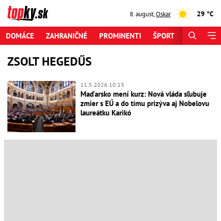
29 °C
8. august
,
Oskar
DOMÁCE
ZAHRANIČNÉ
PROMINENTI
ŠPORT
ZAUJÍMAV
ZSOLT HEGEDŰS
11.5.2026 10:13
Maďarsko mení kurz: Nová vláda sľubuje
zmier s EÚ a do tímu prizýva aj Nobelovu
laureátku Karikó