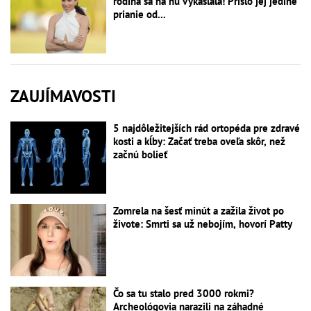
rodina sa na ňu vykašľala! Prišlo jej jediné
prianie od...
ZAUJÍMAVOSTI
5 najdôležitejších rád ortopéda pre zdravé
kosti a kĺby: Začať treba oveľa skôr, než
začnú bolieť
Zomrela na šesť minút a zažila život po
živote: Smrti sa už nebojím, hovorí Patty
Čo sa tu stalo pred 3000 rokmi?
Archeológovia narazili na záhadné