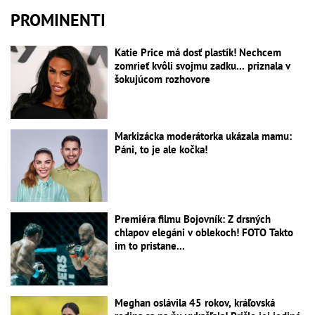
PROMINENTI
Katie Price má dosť plastík! Nechcem
zomrieť kvôli svojmu zadku... priznala v
šokujúcom rozhovore
Markizácka moderátorka ukázala mamu:
Páni, to je ale kočka!
Premiéra filmu Bojovník: Z drsných
chlapov elegáni v oblekoch! FOTO Takto
im to pristane...
Meghan oslávila 45 rokov, kráľovská