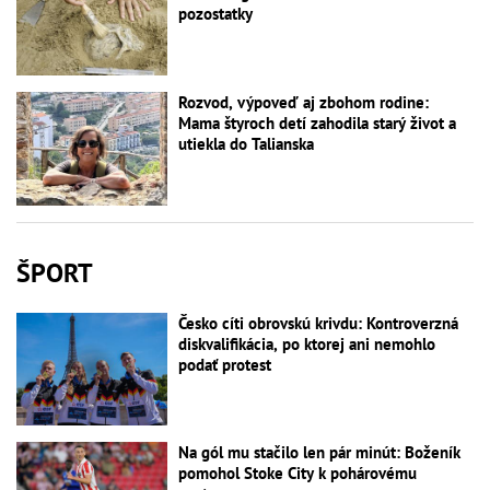
pozostatky
Rozvod, výpoveď aj zbohom rodine:
Mama štyroch detí zahodila starý život a
utiekla do Talianska
ŠPORT
Česko cíti obrovskú krivdu: Kontroverzná
diskvalifikácia, po ktorej ani nemohlo
podať protest
Na gól mu stačilo len pár minút: Boženík
pomohol Stoke City k pohárovému