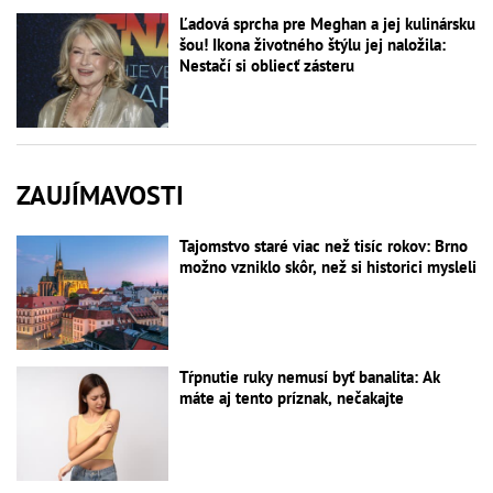
Ľadová sprcha pre Meghan a jej kulinársku
šou! Ikona životného štýlu jej naložila:
Nestačí si obliecť zásteru
ZAUJÍMAVOSTI
Tajomstvo staré viac než tisíc rokov: Brno
možno vzniklo skôr, než si historici mysleli
Tŕpnutie ruky nemusí byť banalita: Ak
máte aj tento príznak, nečakajte