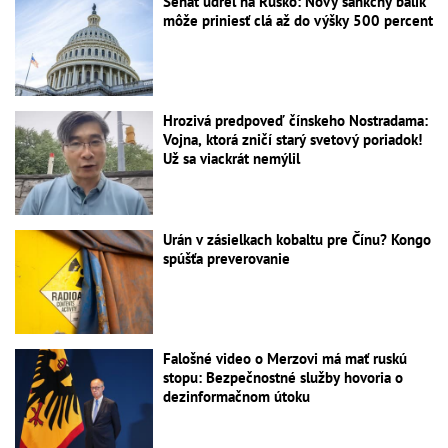
Senát udrel na Rusko: Nový sankčný balík
môže priniesť clá až do výšky 500 percent
Hrozivá predpoveď čínskeho Nostradama:
Vojna, ktorá zničí starý svetový poriadok!
Už sa viackrát nemýlil
Urán v zásielkach kobaltu pre Čínu? Kongo
spúšťa preverovanie
Falošné video o Merzovi má mať ruskú
stopu: Bezpečnostné služby hovoria o
dezinformačnom útoku