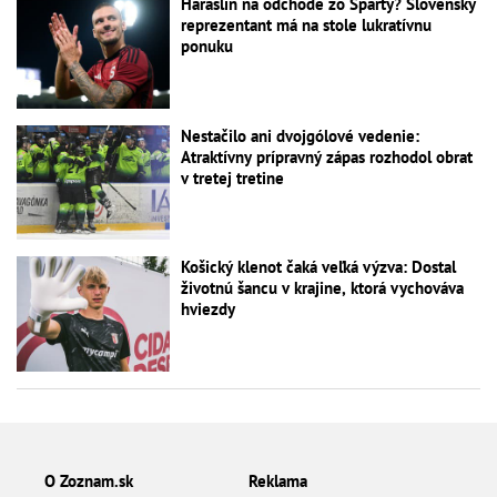
Haraslín na odchode zo Sparty? Slovenský
reprezentant má na stole lukratívnu
ponuku
Nestačilo ani dvojgólové vedenie:
Atraktívny prípravný zápas rozhodol obrat
v tretej tretine
Košický klenot čaká veľká výzva: Dostal
životnú šancu v krajine, ktorá vychováva
hviezdy
O Zoznam.sk
Reklama