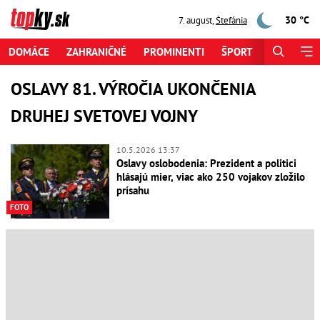
30 °C
7. august
,
Štefánia
DOMÁCE
ZAHRANIČNÉ
PROMINENTI
ŠPORT
ZAUJÍMAV
OSLAVY 81. VÝROČIA UKONČENIA
DRUHEJ SVETOVEJ VOJNY
10.5.2026 13:37
Oslavy oslobodenia: Prezident a politici
hlásajú mier, viac ako 250 vojakov zložilo
prísahu
FOTO