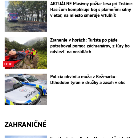
AKTUÁLNE Masívny požiar lesa pri Trstíne:
Hasičom komplikuje boj s plameňmi silný
vietor, na miesto smeruje vrtuľník
Zranenie v horách: Turista po páde
potreboval pomoc záchranárov, z túry ho
odviezli na nosidlách
FOTO
Polícia obvinila muža z Kežmarku:
Dlhodobé týranie družky a zásah v obci
ZAHRANIČNÉ