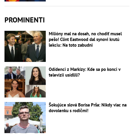
PROMINENTI
Milióny mal na dosah, no chodiť musel
pešo! Clint Eastwood dal synovi krutú
lekciu: Na toto zabudni
Odídenci z Markízy: Kde sa po konci v
televízii usídlili?
Šokujúce slová Borisa Prša: Nikdy viac na
dovolenku s rodičmi!