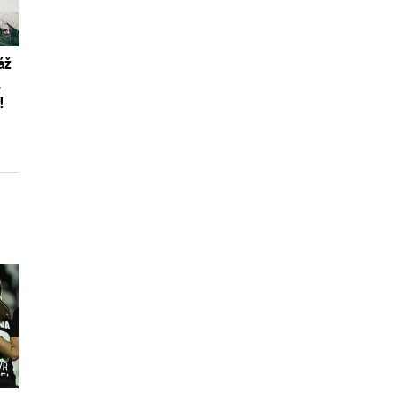
áž
,
!