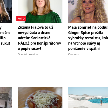
FOTO
Mala zomrieť na pódiu
y
Zuzana Fialová to už
Ginger Spice prežila
onečne
nevydržala a drsne
vyhrážky teroristu, kol
ilip
udrela: Sarkastická
na vrchole slávy aj
 ruku!
NÁLOŽ pre konšpirátorov
poníženie v spálni
a popieračov!
Osobnosti
Domáci prominenti