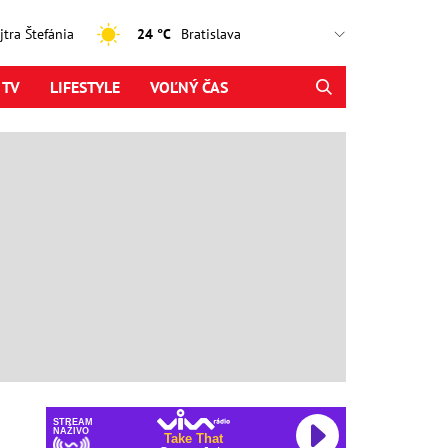
ajtra Štefánia
24 °C
 TV
LIFESTYLE
VOĽNÝ ČAS
STREAM
NAŽIVO
Take That