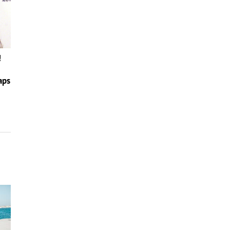
!
aps