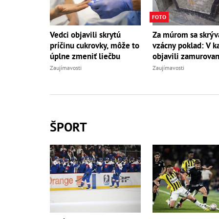
FOTO
Vedci objavili skrytú
Za múrom sa skrýv
príčinu cukrovky, môže to
vzácny poklad: V ka
úplne zmeniť liečbu
objavili zamurovan
Zaujímavosti
Zaujímavosti
ŠPORT