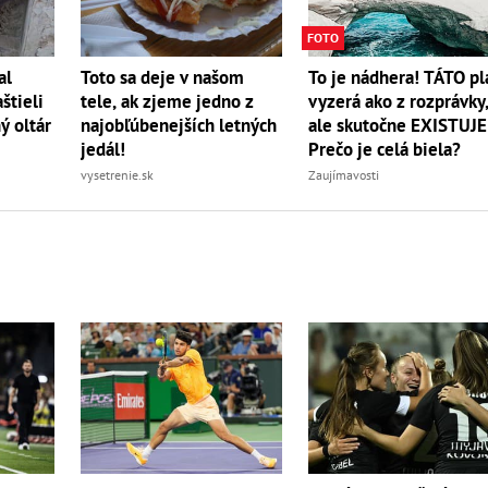
FOTO
To je nádhera! TÁTO pl
al
Toto sa deje v našom
vyzerá ako z rozprávky
štieli
tele, ak zjeme jedno z
ale skutočne EXISTUJE
ý oltár
najobľúbenejších letných
Prečo je celá biela?
jedál!
Zaujímavosti
vysetrenie.sk