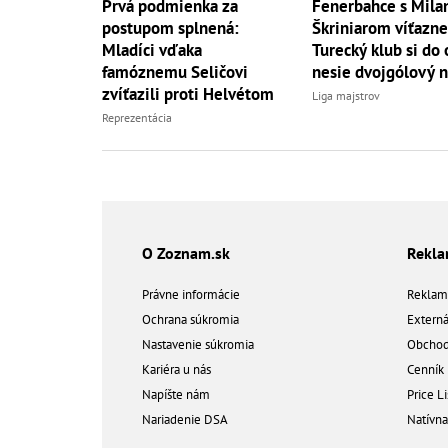
Prvá podmienka za
Fenerbahce s Mil
postupom splnená:
Škriniarom víťazne
Mladíci vďaka
Turecký klub si do
famóznemu Seličovi
nesie dvojgólový 
zvíťazili proti Helvétom
Liga majstrov
Reprezentácia
O Zoznam.sk
Rekl
Právne informácie
Reklam
Ochrana súkromia
Extern
Nastavenie súkromia
Obchod
Kariéra u nás
Cenník
Napíšte nám
Price Li
Nariadenie DSA
Natívn