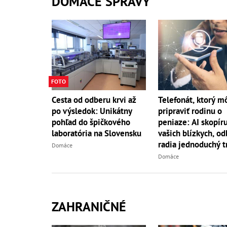
DOMÁCE SPRÁVY
FOTO
Telefonát, ktorý m
Cesta od odberu krvi až
pripraviť rodinu o
po výsledok: Unikátny
peniaze: AI skopíru
pohľad do špičkového
vašich blízkych, od
laboratória na Slovensku
radia jednoduchý t
Domáce
Domáce
ZAHRANIČNÉ