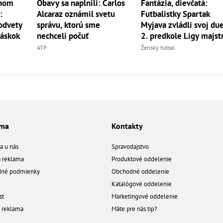
anom
Obavy sa naplnili: Carlos
Fantázia, dievčatá:
:
Alcaraz oznámil svetu
Futbalistky Spartak
 odvety
správu, ktorú sme
Myjava zvládli svoj due
náskok
nechceli počuť
2. predkole Ligy majst
ATP
Ženský futbal
ama
Kontakty
a u nás
Spravodajstvo
á reklama
Produktové oddelenie
né podmienky
Obchodné oddelenie
Katalógové oddelenie
st
Marketingové oddelenie
a reklama
Máte pre nás tip?