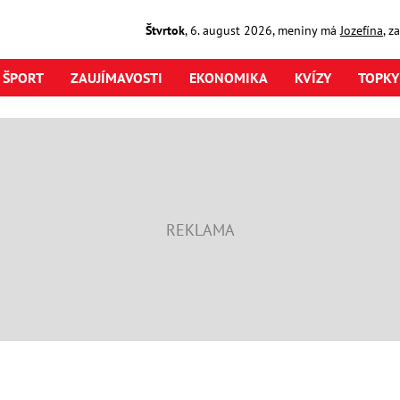
Štvrtok
,
6. august
2026
,
meniny má
Jozefína
, z
ŠPORT
ZAUJÍMAVOSTI
EKONOMIKA
KVÍZY
TOPKY