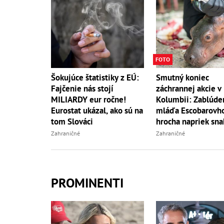
FOTO
Smutný koniec
Šokujúce štatistiky z EÚ:
záchrannej akcie v
Fajčenie nás stojí
Kolumbii: Zablúde
MILIARDY eur ročne!
mláďa Escobarovh
Eurostat ukázal, ako sú na
hrocha napriek sn
tom Slováci
úradov uhynulo
Zahraničné
Zahraničné
PROMINENTI