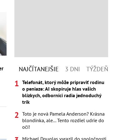
er
NAJČÍTANEJŠIE
3 DNI
TÝŽDEŇ
–
Telefonát, ktorý môže pripraviť rodinu
o peniaze: AI skopíruje hlas vašich
blízkych, odborníci radia jednoduchý
trik
Toto je nová Pamela Anderson? Krásna
blondínka, ale... Tento rozdiel udrie do
očí!
Michael Douglas vyrazil do spoločnosti