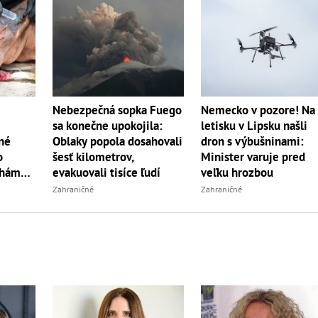
Nebezpečná sopka Fuego
Nemecko v pozore! Na
sa konečne upokojila:
letisku v Lipsku našli
né
Oblaky popola dosahovali
dron s výbušninami:
o
šesť kilometrov,
Minister varuje pred
ahám
evakuovali tisíce ľudí
veľku hrozbou
Zahraničné
Zahraničné