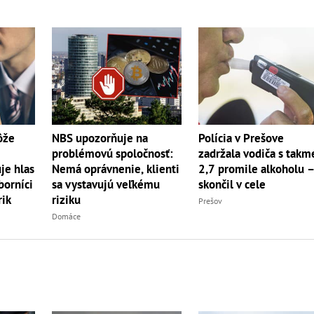
ôže
Polícia v Prešove
NBS upozorňuje na
zadržala vodiča s takm
problémovú spoločnosť:
je hlas
2,7 promile alkoholu 
Nemá oprávnenie, klienti
borníci
skončil v cele
sa vystavujú veľkému
rik
riziku
Prešov
Domáce