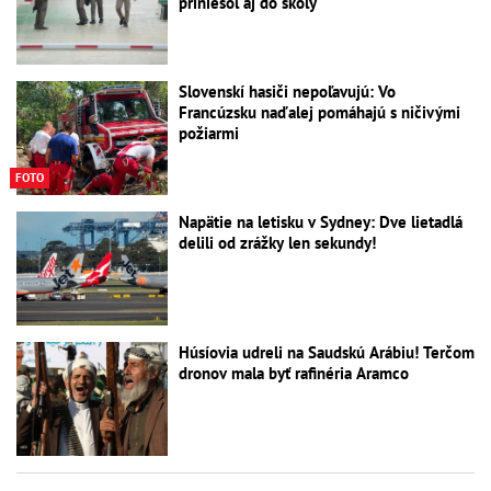
priniesol aj do školy
Slovenskí hasiči nepoľavujú: Vo
Francúzsku naďalej pomáhajú s ničivými
požiarmi
FOTO
Napätie na letisku v Sydney: Dve lietadlá
delili od zrážky len sekundy!
Húsíovia udreli na Saudskú Arábiu! Terčom
dronov mala byť rafinéria Aramco