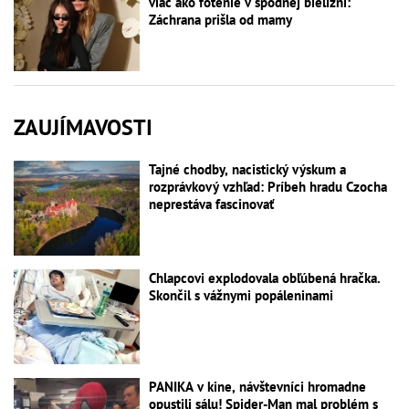
viac ako fotenie v spodnej bielizni:
Záchrana prišla od mamy
ZAUJÍMAVOSTI
Tajné chodby, nacistický výskum a
rozprávkový vzhľad: Príbeh hradu Czocha
neprestáva fascinovať
Chlapcovi explodovala obľúbená hračka.
Skončil s vážnymi popáleninami
PANIKA v kine, návštevníci hromadne
opustili sálu! Spider-Man mal problém s