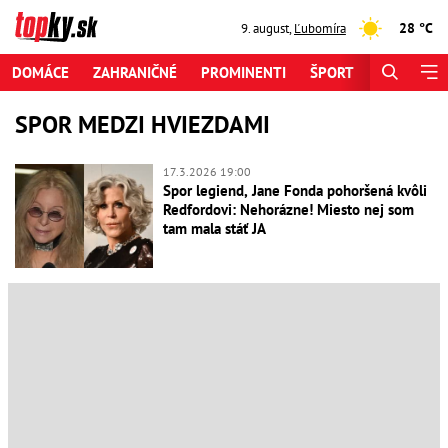
28 °C
9. august
,
Ľubomíra
DOMÁCE
ZAHRANIČNÉ
PROMINENTI
ŠPORT
ZAUJÍMAV
SPOR MEDZI HVIEZDAMI
17.3.2026 19:00
Spor legiend, Jane Fonda pohoršená kvôli
Redfordovi: Nehorázne! Miesto nej som
tam mala stáť JA