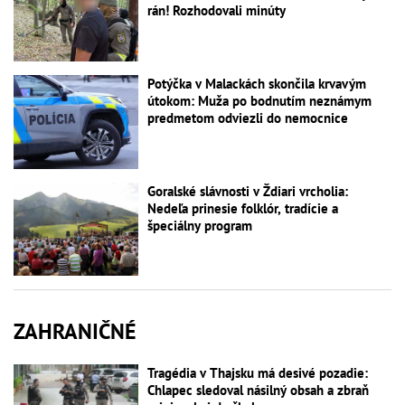
rán! Rozhodovali minúty
Potýčka v Malackách skončila krvavým
útokom: Muža po bodnutím neznámym
predmetom odviezli do nemocnice
Goralské slávnosti v Ždiari vrcholia:
Nedeľa prinesie folklór, tradície a
špeciálny program
ZAHRANIČNÉ
Tragédia v Thajsku má desivé pozadie:
Chlapec sledoval násilný obsah a zbraň