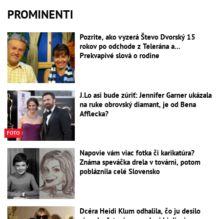
PROMINENTI
Pozrite, ako vyzerá Števo Dvorský 15
rokov po odchode z Telerána a...
Prekvapivé slová o rodine
J.Lo asi bude zúriť: Jennifer Garner ukázala
na ruke obrovský diamant, je od Bena
Afflecka?
FOTO
Napovie vám viac fotka či karikatúra?
Známa speváčka drela v továrni, potom
pobláznila celé Slovensko
Dcéra Heidi Klum odhalila, čo ju desilo