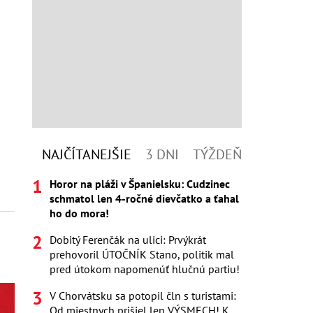
NAJČÍTANEJŠIE
3 DNI
TÝŽDEŇ
Horor na pláži v Španielsku: Cudzinec
schmatol len 4-ročné dievčatko a ťahal
ho do mora!
Dobitý Ferenčák na ulici: Prvýkrát
prehovoril ÚTOČNÍK Stano, politik mal
pred útokom napomenúť hlučnú partiu!
V Chorvátsku sa potopil čln s turistami:
Od miestnych prišiel len VÝSMECH! K