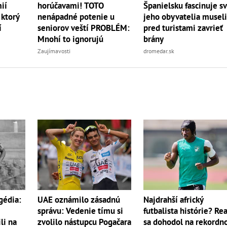
ií
horúčavami! TOTO
Španielsku fascinuje sv
 ktorý
nenápadné potenie u
jeho obyvatelia musel
í
seniorov veští PROBLÉM:
pred turistami zavrieť
Mnohí to ignorujú
brány
Zaujímavosti
dromedar.sk
gédia:
UAE oznámilo zásadnú
Najdrahší africký
správu: Vedenie tímu si
futbalista histórie? Rea
li na
zvolilo nástupcu Pogačara
sa dohodol na rekord