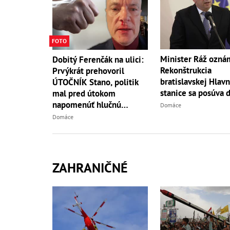
FOTO
Minister Ráž oznám
Dobitý Ferenčák na ulici:
Rekonštrukcia
Prvýkrát prehovoril
bratislavskej Hlavn
ÚTOČNÍK Stano, politik
stanice sa posúva 
mal pred útokom
napomenúť hlučnú
Domáce
partiu!
Domáce
ZAHRANIČNÉ