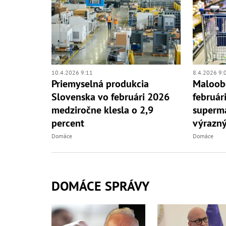
10.4.2026 9:11
8.4.2026 9:
Priemyselná produkcia
Maloobc
Slovenska vo februári 2026
február
medziročne klesla o 2,9
superm
percent
výrazn
Domáce
Domáce
DOMÁCE SPRÁVY