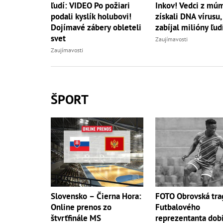
ľudí: VIDEO Po požiari
Inkov! Vedci z múm
podali kyslík holubovi!
získali DNA vírusu,
Dojímavé zábery obleteli
zabíjal milióny ľud
svet
Zaujímavosti
Zaujímavosti
ŠPORT
Slovensko – Čierna Hora:
FOTO Obrovská tra
Online prenos zo
Futbalového
štvrťfinále MS
reprezentanta dobi