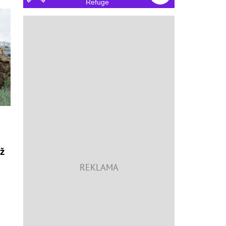
Refuge
už