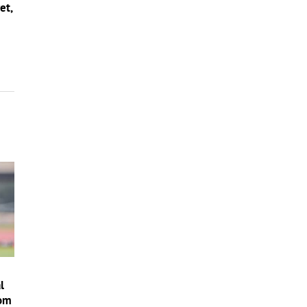
et,
i
l
nom