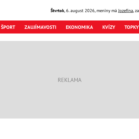
Štvrtok
,
6. august
2026
,
meniny má
Jozefína
, z
ŠPORT
ZAUJÍMAVOSTI
EKONOMIKA
KVÍZY
TOPKY