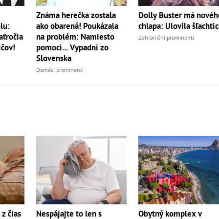
Známa herečka zostala
Dolly Buster má novéh
lu:
ako obarená! Poukázala
chlapa: Ulovila šľachtic
aťročia
na problém: Namiesto
Zahraniční prominenti
ičov!
pomoci... Vypadni zo
Slovenska
Domáci prominenti
z čias
Nespájajte to len s
Obytný komplex v