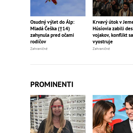
Osudný výlet do Álp:
Krvavý útok v Jem
Mladá Češka (†14)
Húsíovia zabili des
zahynula pred očami
vojakov, konflikt s
rodičov
vyostruje
Zahraničné
Zahraničné
PROMINENTI