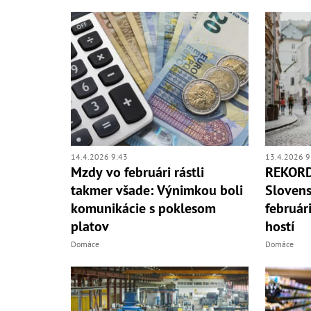
14.4.2026 9:43
13.4.2026 9
Mzdy vo februári rástli
REKORD
takmer všade: Výnimkou boli
Slovens
komunikácie s poklesom
február
platov
hostí
Domáce
Domáce