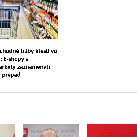
09
hodné tržby klesli vo
i: E-shopy a
arkety zaznamenali
ý prepad