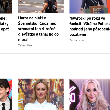
Horor na pláži v
ene:
Nawrocki po roku vo
Španielsku: Cudzinec
iatky
funkcii: Väčšina Poliak
schmatol len 4-ročné
a opäť
hodnotí jeho pôsobeni
dievčatko a ťahal ho do
pozitívne
mora!
Zahraničné
Zahraničné