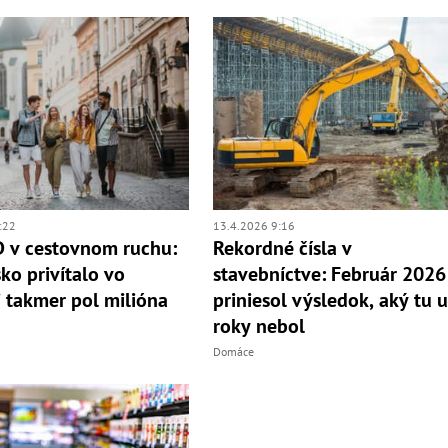
:22
13.4.2026 9:16
 v cestovnom ruchu:
Rekordné čísla v
ko privítalo vo
stavebníctve: Február 2026
i takmer pol milióna
priniesol výsledok, aký tu 
roky nebol
Domáce