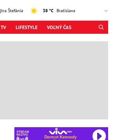
ajtra Štefánia
38 °C
 TV
LIFESTYLE
VOĽNÝ ČAS
STREAM
NAŽIVO
Dermot Kennedy