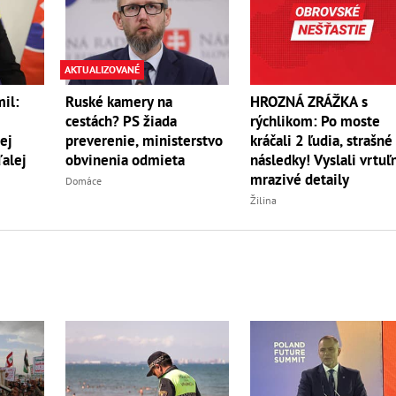
AKTUALIZOVANÉ
il:
Ruské kamery na
HROZNÁ ZRÁŽKA s
cestách? PS žiada
rýchlikom: Po moste
ej
preverenie, ministerstvo
kráčali 2 ľudia, strašné
ďalej
obvinenia odmieta
následky! Vyslali vrtuľn
mrazivé detaily
Domáce
Žilina