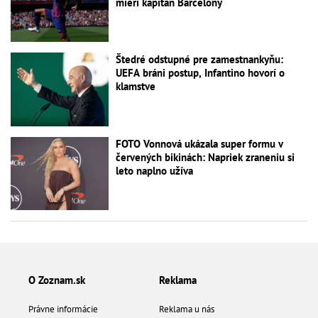
mieri kapitán Barcelony
Štedré odstupné pre zamestnankyňu:
UEFA bráni postup, Infantino hovorí o
klamstve
FOTO Vonnová ukázala super formu v
červených bikinách: Napriek zraneniu si
leto naplno užíva
O Zoznam.sk
Reklama
Právne informácie
Reklama u nás