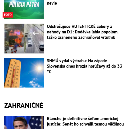
nevie
FOTO
Odstrašujúce AUTENTICKÉ zábery z
nehody na D1: Dodávka ľahla popolom,
ťažko zraneného zachraňoval vrtuľník
SHMÚ vydal výstrahu: Na západe
Slovenska dnes hrozia horúčavy až do 33
°C
ZAHRANIČNÉ
Blanche je definitívne šéfom americkej
justície: Senát ho schválil tesnou väčšinou