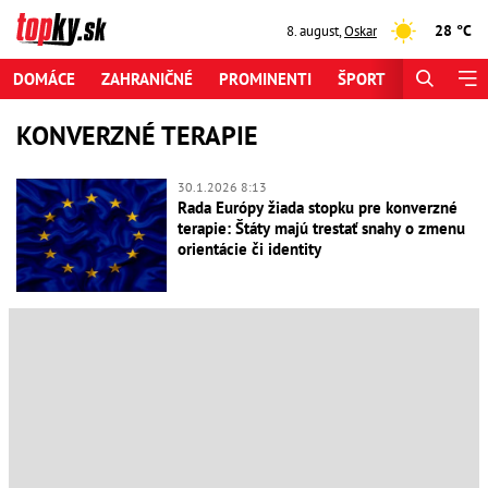
28 °C
8. august
,
Oskar
DOMÁCE
ZAHRANIČNÉ
PROMINENTI
ŠPORT
ZAUJÍMAV
KONVERZNÉ TERAPIE
30.1.2026 8:13
Rada Európy žiada stopku pre konverzné
terapie: Štáty majú trestať snahy o zmenu
orientácie či identity