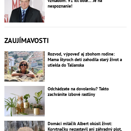
vzhľadom: 91 kíl dole... Je na
nespoznanie!
ZAUJÍMAVOSTI
Rozvod, výpoveď aj zbohom rodine:
Mama štyroch detí zahodila starý život a
utiekla do Talianska
Odchádzate na dovolenku? Takto
zachránite izbové rastliny
Domáci miláčik Albert okúsil život:
Korytnačku nezastavil ani záhradný plot,