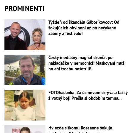
PROMINENTI
Týždeň od škandálu Gáboríkovcov: Od
šokujúcich obvinení až po nečakané
zábery z festivalu!
Český mediálny magnát skončil po
nakladačke v nemocnici! Maskovaní muži
ho ani trochu nešetrili!
FOTOhádanka: Za úsmevom skrývala ťažký
životný boj! Prešla si obdobím temna...
Hviezda sitkomu Roseanne šokuje