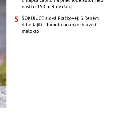
Chlapca zabilo na priechode auto! Telo
našli o 150 metrov ďalej
ŠOKUJÚCE slová Plačkovej: S Reném
dlho tajili... Tomuto po rokoch uverí
málokto!