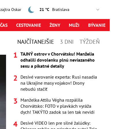
, zajtra Oskar
21 °C
ČAS
CESTOVANIE
ŽENY
MUŽI
BÝVANIE
NAJČÍTANEJŠIE
3 DNI
TÝŽDEŇ
TAJNÝ ostrov v Chorvátsku! Manželia
odhalili dovolenku plnú neviazaného
sexu a pikatné detaily
Desivé varovanie experta: Rusi nasadia
na Ukrajine masy vojakov! Drony
nebudú stačiť
Manželka Attilu Végha rozpálila
Chorvátsko: FOTO v plavkách vyráža
dych! TAKÝTO zadok sa len tak nevidí
Desivé VIDEO len pre silné žalúdky: