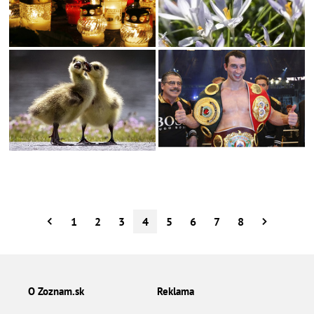
1
2
3
4
5
6
7
8
O Zoznam.sk
Reklama