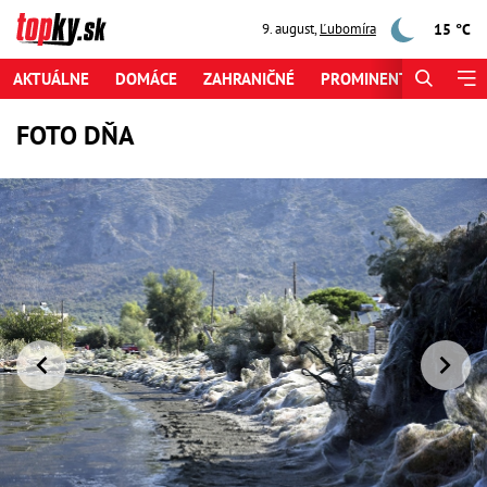
15 °C
9. august
,
Ľubomíra
AKTUÁLNE
DOMÁCE
ZAHRANIČNÉ
PROMINENTI
ŠPORT
FOTO DŇA