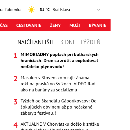
jtra Ľubomíra
31 °C
ČAS
CESTOVANIE
ŽENY
MUŽI
BÝVANIE
NAJČÍTANEJŠIE
3 DNI
TÝŽDEŇ
MIMORIADNY poplach pri bulharských
hraniciach: Dron sa zrútil a explodoval
neďaleko plynovodu!
Masaker v Slovenskom raji: Známa
roklina praská vo švíkoch! VIDEO Rad
ako na banány za socializmu
Týždeň od škandálu Gáboríkovcov: Od
šokujúcich obvinení až po nečakané
zábery z festivalu!
AKTUÁLNE V Chorvátsku došlo k zrážke