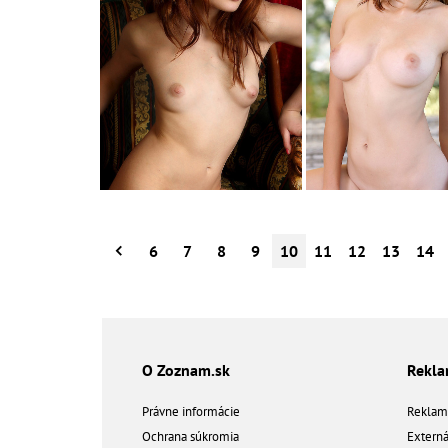
6
7
8
9
10
11
12
13
14
O Zoznam.sk
Rekl
Právne informácie
Reklam
Ochrana súkromia
Extern