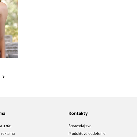
ama
Kontakty
a u nás
Spravodajstvo
á reklama
Produktové oddelenie