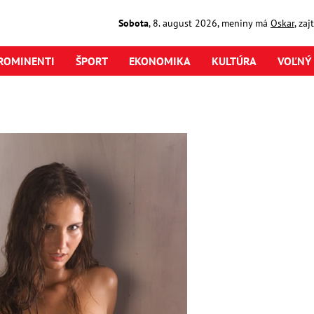
Sobota
,
8. august
2026
,
meniny má
Oskar
, za
ROMINENTI
ŠPORT
EKONOMIKA
KULTÚRA
VOĽNÝ 