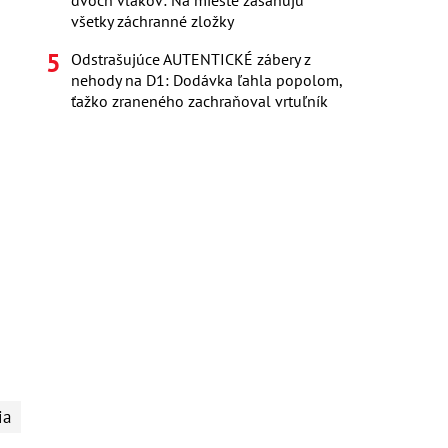
dvoch vlakov: Na mieste zasahujú
všetky záchranné zložky
Odstrašujúce AUTENTICKÉ zábery z
nehody na D1: Dodávka ľahla popolom,
ťažko zraneného zachraňoval vrtuľník
ia