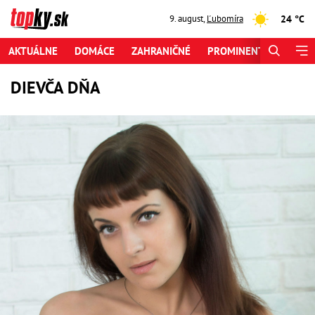
24 °C
9. august
,
Ľubomíra
AKTUÁLNE
DOMÁCE
ZAHRANIČNÉ
PROMINENTI
ŠPORT
DIEVČA DŇA