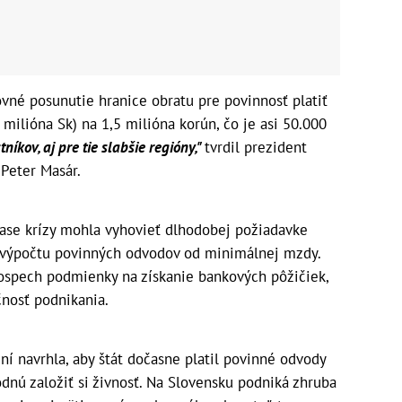
ovné posunutie hranice obratu pre povinnosť platiť
milióna Sk) na 1,5 milióna korún, čo je asi 50.000
níkov, aj pre tie slabšie regióny,"
tvrdil prezident
Peter Masár.
 čase krízy mohla vyhovieť dlhodobej požiadavke
ti výpočtu povinných odvodov od minimálnej mzdy.
rospech podmienky na získanie bankových pôžičiek,
čnosť podnikania.
ní navrhla, aby štát dočasne platil povinné odvody
dnú založiť si živnosť. Na Slovensku podniká zhruba