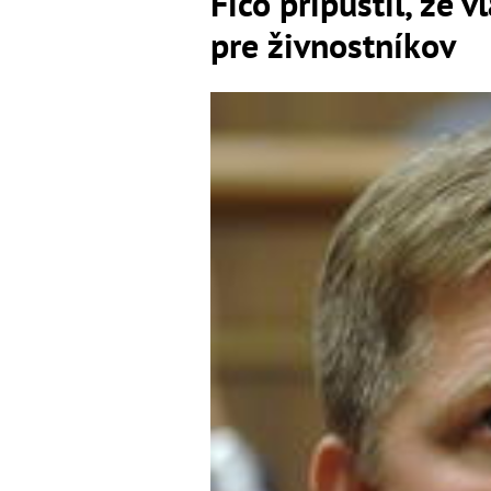
Fico pripustil, že 
pre živnostníkov