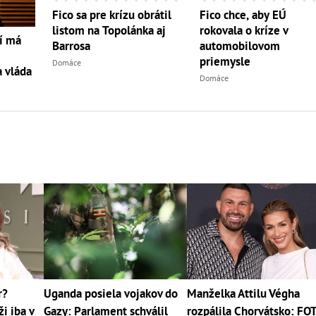
Fico sa pre krízu obrátil
Fico chce, aby EÚ
listom na Topolánka aj
rokovala o kríze v
ní má
Barrosa
automobilovom
priemysle
Domáce
 vláda
Domáce
r?
Uganda posiela vojakov do
Manželka Attilu Végha
i iba v
Gazy: Parlament schválil
rozpálila Chorvátsko: FO