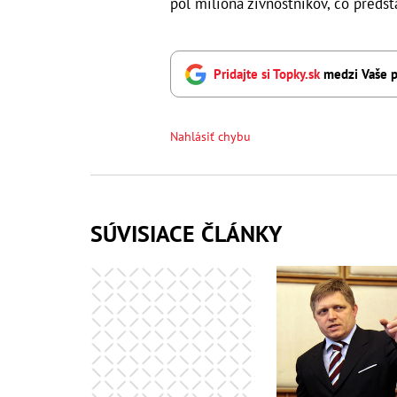
pol milióna živnostníkov, čo preds
Pridajte si Topky.sk
medzi Vaše p
Nahlásiť chybu
SÚVISIACE ČLÁNKY