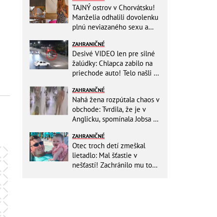
TAJNÝ ostrov v Chorvátsku!
Manželia odhalili dovolenku
plnú neviazaného sexu a
pikatné detaily
ZAHRANIČNÉ
Desivé VIDEO len pre silné
žalúdky: Chlapca zabilo na
priechode auto! Telo našli o
150 metrov ďalej
ZAHRANIČNÉ
Nahá žena rozpútala chaos v
obchode: Tvrdila, že je v
Anglicku, spomínala Jobsa aj
amfetamín
ZAHRANIČNÉ
Otec troch detí zmeškal
lietadlo: Mal šťastie v
nešťastí! Zachránilo mu to
život