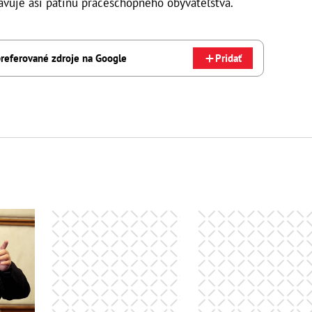
tavuje asi pätinu práceschopného obyvateľstva.
referované zdroje na Google
Pridať