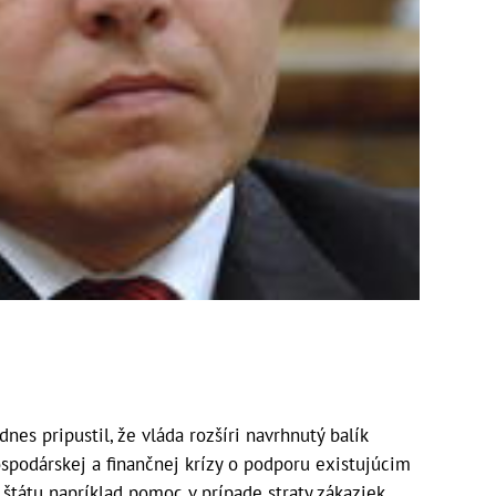
es pripustil, že vláda rozšíri navrhnutý balík
spodárskej a finančnej krízy o podporu existujúcim
 štátu napríklad pomoc v prípade straty zákaziek,