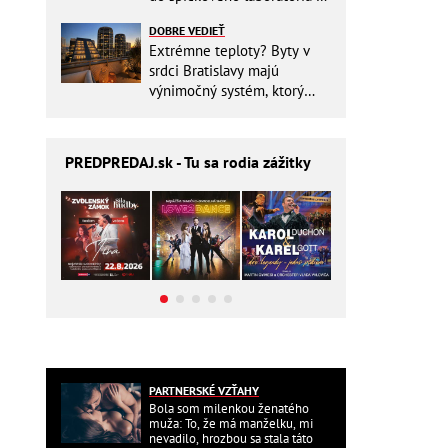
Slovensku
DOBRE VEDIEŤ
Extrémne teploty? Byty v
srdci Bratislavy majú
výnimočný systém, ktorý
ešte aj šetrí náklady
PREDPREDAJ
.sk - Tu sa rodia zážitky
PARTNERSKÉ VZŤAHY
Bola som milenkou ženatého
muža: To, že má manželku, mi
nevadilo, hrozbou sa stala táto