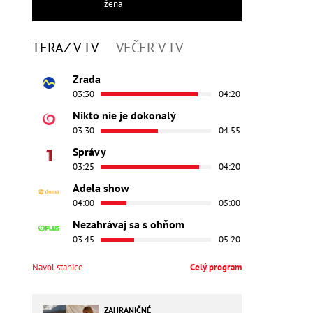
žena
TERAZ V TV
VEČER V TV
Zrada
03:30
04:20
Nikto nie je dokonalý
03:30
04:55
Správy
03:25
04:20
Adela show
04:00
05:00
Nezahrávaj sa s ohňom
03:45
05:20
Navoľ stanice
Celý program
ZAHRANIČNÉ