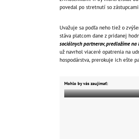
povedal po stretnutí so zástupcam
Uvažuje sa podľa neho tiež o zvýše
stáva platcom dane z pridanej hodn
sociálnych partnerov, predložíme na 
už navrhol viaceré opatrenia na ud
hospodárstva, prerokuje ich ešte p
Mohlo by vás zaujímať: