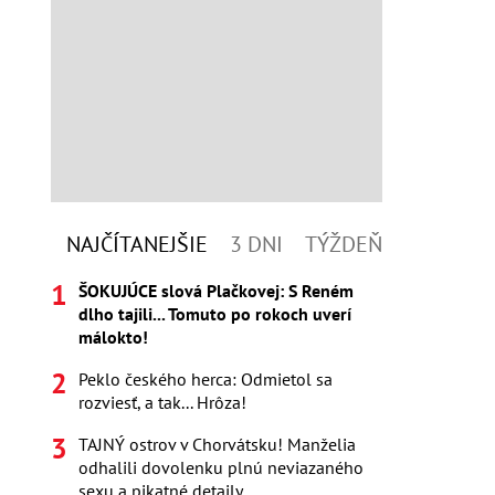
NAJČÍTANEJŠIE
3 DNI
TÝŽDEŇ
ŠOKUJÚCE slová Plačkovej: S Reném
dlho tajili... Tomuto po rokoch uverí
málokto!
Peklo českého herca: Odmietol sa
rozviesť, a tak... Hrôza!
TAJNÝ ostrov v Chorvátsku! Manželia
odhalili dovolenku plnú neviazaného
sexu a pikatné detaily