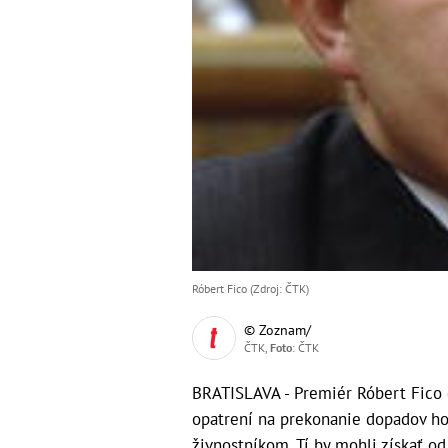
Róbert Fico (Zdroj: ČTK)
© Zoznam/
ČTK,
Foto
: ČTK
BRATISLAVA - Premiér Róbert Fico dn
opatrení na prekonanie dopadov ho
živnostníkom. Tí by mohli získať od