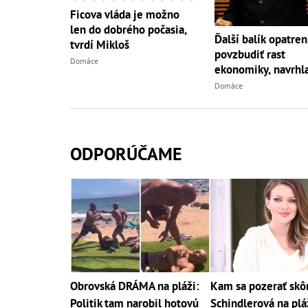
Ficova vláda je možno
len do dobrého počasia,
Ďalší balík opatre
tvrdí Mikloš
povzbudiť rast
Domáce
ekonomiky, navrhla
Domáce
ODPORÚČAME
Obrovská DRÁMA na pláži:
Kam sa pozerať skô
Politik tam narobil hotovú
Schindlerová na pláž