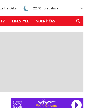
, zajtra Oskar
22 °C
 TV
LIFESTYLE
VOĽNÝ ČAS
STREAM
NAŽIVO
MK ft. Chrystal