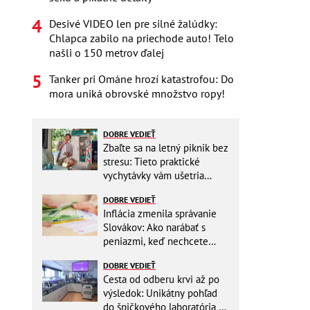
Desivé VIDEO len pre silné žalúdky:
Chlapca zabilo na priechode auto! Telo
našli o 150 metrov ďalej
Tanker pri Ománe hrozí katastrofou: Do
mora uniká obrovské množstvo ropy!
DOBRE VEDIEŤ
Zbaľte sa na letný piknik bez
stresu: Tieto praktické
vychytávky vám ušetria
miesto v batohu!
DOBRE VEDIEŤ
Inflácia zmenila správanie
Slovákov: Ako narábať s
peniazmi, keď nechcete
zbytočne riskovať?
DOBRE VEDIEŤ
Cesta od odberu krvi až po
výsledok: Unikátny pohľad
do špičkového laboratória na