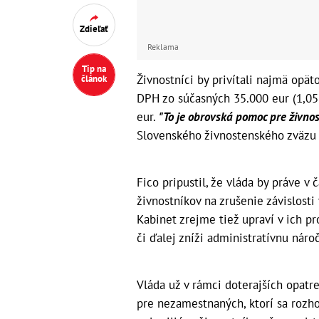
Zdieľať
Reklama
Tip na
Živnostníci by privítali najmä opät
článok
DPH zo súčasných 35.000 eur (1,05 
eur.
"To je obrovská pomoc pre živnost
Slovenského živnostenského zväzu 
Fico pripustil, že vláda by práve v
živnostníkov na zrušenie závislos
Kabinet zrejme tiež upraví v ich p
či ďalej zníži administratívnu náro
Vláda už v rámci doterajších opatre
pre nezamestnaných, ktorí sa rozho