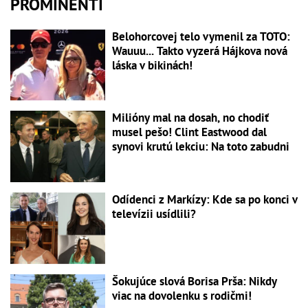
PROMINENTI
Belohorcovej telo vymenil za TOTO:
Wauuu... Takto vyzerá Hájkova nová
láska v bikinách!
Milióny mal na dosah, no chodiť
musel pešo! Clint Eastwood dal
synovi krutú lekciu: Na toto zabudni
Odídenci z Markízy: Kde sa po konci v
televízii usídlili?
Šokujúce slová Borisa Prša: Nikdy
viac na dovolenku s rodičmi!