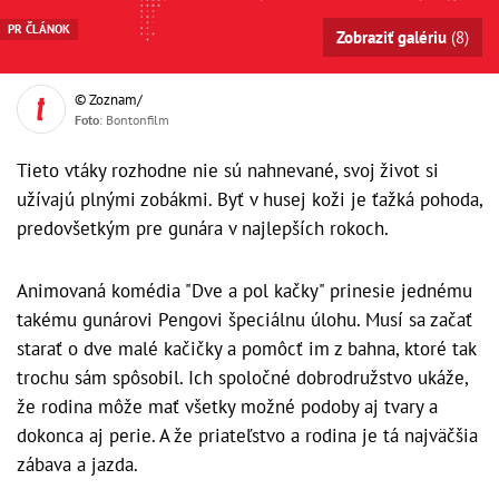
PR ČLÁNOK
Zobraziť galériu
(8)
© Zoznam/
Foto
: Bontonfilm
Tieto vtáky rozhodne nie sú nahnevané, svoj život si
užívajú plnými zobákmi. Byť v husej koži je ťažká pohoda,
predovšetkým pre gunára v najlepších rokoch.
Animovaná komédia "Dve a pol kačky" prinesie jednému
takému gunárovi Pengovi špeciálnu úlohu. Musí sa začať
starať o dve malé kačičky a pomôcť im z bahna, ktoré tak
trochu sám spôsobil. Ich spoločné dobrodružstvo ukáže,
že rodina môže mať všetky možné podoby aj tvary a
dokonca aj perie. A že priateľstvo a rodina je tá najväčšia
zábava a jazda.