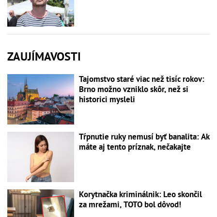
ZAUJÍMAVOSTI
Tajomstvo staré viac než tisíc rokov:
Brno možno vzniklo skôr, než si
historici mysleli
Tŕpnutie ruky nemusí byť banalita: Ak
máte aj tento príznak, nečakajte
Korytnačka kriminálnik: Leo skončil
za mrežami, TOTO bol dôvod!