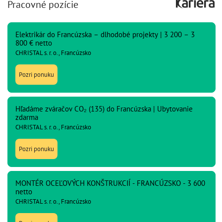
Pracovné pozície
Elektrikár do Francúzska – dlhodobé projekty | 3 200 – 3
800 € netto
CHRISTAL s. r. o., Francúzsko
Pozri ponuku
Hľadáme zváračov CO₂ (135) do Francúzska | Ubytovanie
zdarma
CHRISTAL s. r. o., Francúzsko
Pozri ponuku
MONTÉR OCEĽOVÝCH KONŠTRUKCIÍ - FRANCÚZSKO - 3 600
netto
CHRISTAL s. r. o., Francúzsko