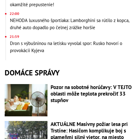
okamžité prepustenie!
22:00
NEHODA luxusného športiaka: Lamborghini sa rútilo z kopca,
druhé auto dopadlo po čelnej zrážke horšie
21:59
Dron s výbušninou na letisku vyvolal spor: Rusko hovorí o
provokácii Kyjeva
DOMÁCE SPRÁVY
Pozor na sobotné horúčavy: V TEJTO
oblasti môže teplota prekročiť 33
stupňov
AKTUÁLNE Masívny požiar lesa pri
Trstíne: Hasičom komplikuje boj s
plameňmi silný vietor, na miesto