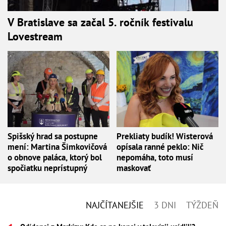
V Bratislave sa začal 5. ročník festivalu
Lovestream
Spišský hrad sa postupne
Prekliaty budík! Wisterová
mení: Martina Šimkovičová
opísala ranné peklo: Nič
o obnove paláca, ktorý bol
nepomáha, toto musí
spočiatku neprístupný
maskovať
NAJČÍTANEJŠIE
3 DNI
TÝŽDEŇ