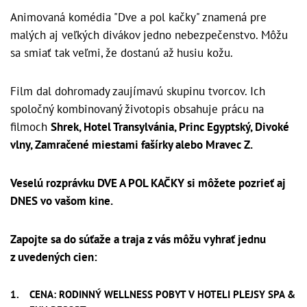
Animovaná komédia "Dve a pol kačky" znamená pre
malých aj veľkých divákov jedno nebezpečenstvo. Môžu
sa smiať tak veľmi, že dostanú až husiu kožu.
Film dal dohromady zaujímavú skupinu tvorcov. Ich
spoločný kombinovaný životopis obsahuje prácu na
filmoch
Shrek, Hotel Transylvánia, Princ Egyptský, Divoké
vlny, Zamračené miestami fašírky alebo Mravec Z.
Veselú rozprávku DVE A POL KAČKY si môžete pozrieť aj
DNES vo vašom kine.
Zapojte sa do súťaže a traja z vás môžu vyhrať jednu
z uvedených cien:
CENA: RODINNÝ WELLNESS POBYT
V HOTELI PLEJSY SPA &