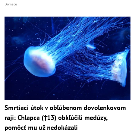
Domáce
Smrtiaci útok v obľúbenom dovolenkovom
raji: Chlapca (†13) obkľúčili medúzy,
pomôcť mu už nedokázali