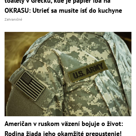
toalety v Grécku, kde je papier iba na
OKRASU: Utrieť sa musíte ísť do kuchyne
Zahraničné
Američan v ruskom väzení bojuje o život:
Rodina žiada jeho okamžité prepustenie!