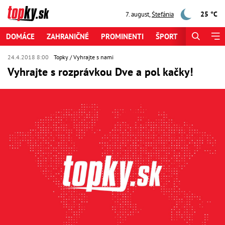
25 °C
7. august
,
Štefánia
DOMÁCE
ZAHRANIČNÉ
PROMINENTI
ŠPORT
ZAUJÍMAV
24.4.2018 8:00
Topky
Vyhrajte s nami
Vyhrajte s rozprávkou Dve a pol kačky!