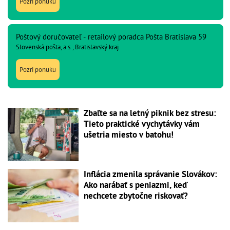
Pozri ponuku
Poštový doručovateľ - retailový poradca Pošta Bratislava 59
Slovenská pošta, a.s., Bratislavský kraj
Pozri ponuku
Zbaľte sa na letný piknik bez stresu:
Tieto praktické vychytávky vám
ušetria miesto v batohu!
Inflácia zmenila správanie Slovákov:
Ako narábať s peniazmi, keď
nechcete zbytočne riskovať?