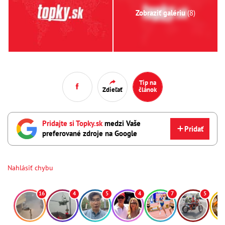
Zobraziť galériu
(8)
Tip na
Zdieľať
článok
Pridajte si Topky.sk
medzi Vaše
Pridať
preferované zdroje na Google
Nahlásiť chybu
16
4
5
4
7
5