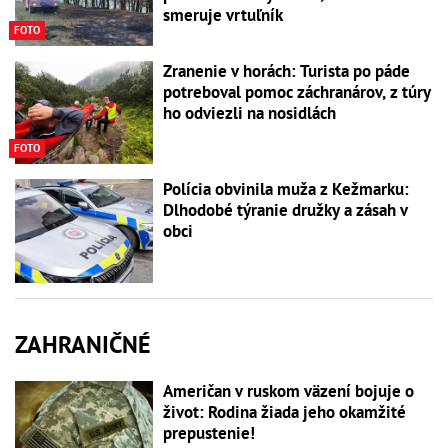
smeruje vrtuľník
FOTO
Zranenie v horách: Turista po páde
potreboval pomoc záchranárov, z túry
ho odviezli na nosidlách
FOTO
Polícia obvinila muža z Kežmarku:
Dlhodobé týranie družky a zásah v
obci
ZAHRANIČNÉ
Američan v ruskom väzení bojuje o
život: Rodina žiada jeho okamžité
prepustenie!