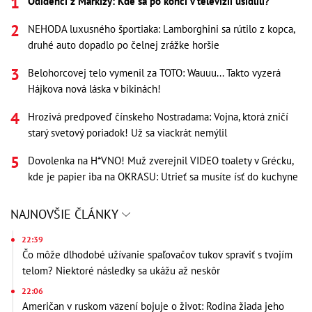
Odídenci z Markízy: Kde sa po konci v televízii usídlili?
NEHODA luxusného športiaka: Lamborghini sa rútilo z kopca,
druhé auto dopadlo po čelnej zrážke horšie
Belohorcovej telo vymenil za TOTO: Wauuu... Takto vyzerá
Hájkova nová láska v bikinách!
Hrozivá predpoveď čínskeho Nostradama: Vojna, ktorá zničí
starý svetový poriadok! Už sa viackrát nemýlil
Dovolenka na H*VNO! Muž zverejnil VIDEO toalety v Grécku,
kde je papier iba na OKRASU: Utrieť sa musíte ísť do kuchyne
NAJNOVŠIE ČLÁNKY
22:39
Čo môže dlhodobé užívanie spaľovačov tukov spraviť s tvojím
telom? Niektoré následky sa ukážu až neskôr
22:06
Američan v ruskom väzení bojuje o život: Rodina žiada jeho