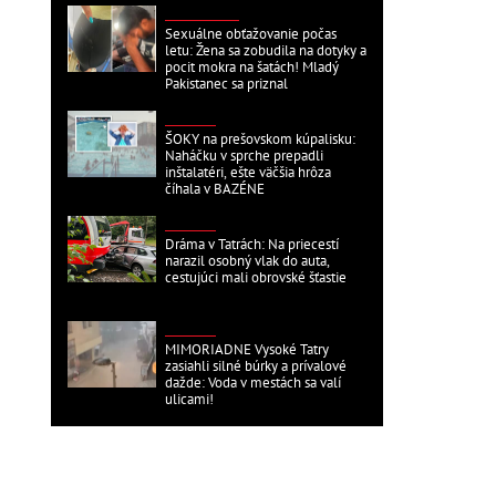
ZAHRANIČNÉ
Sexuálne obťažovanie počas
letu: Žena sa zobudila na dotyky a
pocit mokra na šatách! Mladý
Pakistanec sa priznal
DOMÁCE
ŠOKY na prešovskom kúpalisku:
Naháčku v sprche prepadli
inštalatéri, ešte väčšia hrôza
číhala v BAZÉNE
DOMÁCE
Dráma v Tatrách: Na priecestí
narazil osobný vlak do auta,
cestujúci mali obrovské šťastie
DOMÁCE
MIMORIADNE Vysoké Tatry
zasiahli silné búrky a prívalové
dažde: Voda v mestách sa valí
ulicami!