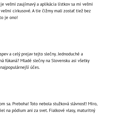
je veľmi zaujímavý a aplikácia lístkov sa mi veľmi
 veľmi cirkusové. A tie čižmy mali zostať tiež bez
to je ono!
spev a celý prejav tejto slečny. Jednoduché a
žná fúkaná? Mladé slečny na Slovensku asi všetky
 najpopulárnejší účes.
om sa. Preboha! Toto nebola stužková slávnosť! Miro,
el na pódium ani za svet. Fialkové vlasy, maturitný