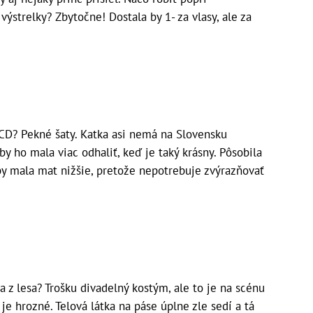
výstrelky? Zbytočne! Dostala by 1- za vlasy, ale za
 CD? Pekné šaty. Katka asi nemá na Slovensku
by ho mala viac odhaliť, keď je taký krásny. Pôsobila
 by mala mat nižšie, pretože nepotrebuje zvýrazňovať
a z lesa? Trošku divadelný kostým, ale to je na scénu
je hrozné. Telová látka na páse úplne zle sedí a tá