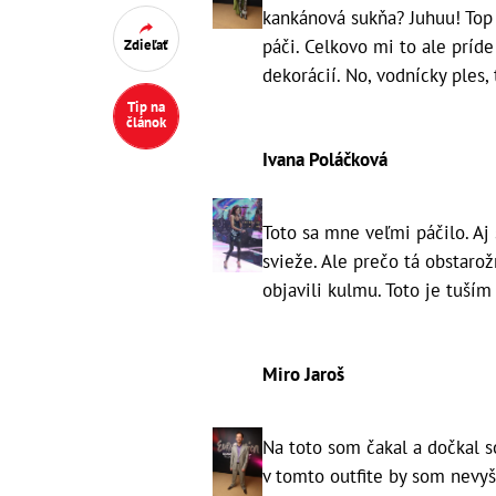
kankánová sukňa? Juhuu! Top 
páči. Celkovo mi to ale príde
Zdieľať
dekorácií. No, vodnícky ples, 
Tip na
článok
Ivana Poláčková
Toto sa mne veľmi páčilo. Aj 
svieže. Ale prečo tá obstaro
objavili kulmu. Toto je tuším
Miro Jaroš
Na toto som čakal a dočkal s
v tomto outfite by som nevyši