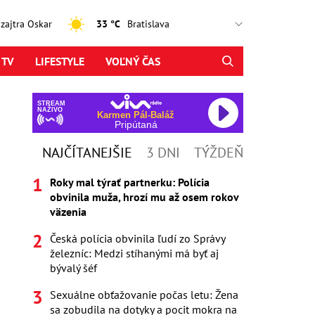
, zajtra Oskar
33 °C
 TV
LIFESTYLE
VOĽNÝ ČAS
STREAM
NAŽIVO
Karmen Pál-Baláž
Pripútaná
NAJČÍTANEJŠIE
3 DNI
TÝŽDEŇ
Roky mal týrať partnerku: Polícia
obvinila muža, hrozí mu až osem rokov
väzenia
Česká polícia obvinila ľudí zo Správy
železníc: Medzi stíhanými má byť aj
bývalý šéf
Sexuálne obťažovanie počas letu: Žena
sa zobudila na dotyky a pocit mokra na