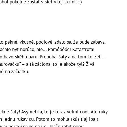
ol pokojne zostať visieť v tej skrini. :-)
to pekné, vkusné, pódiové, zdalo sa, že bude zábava.
začalo byť horúco, ale... Pomóóóóc! Katastrofa!
o bavorského baru. Preboha, šaty a na tom korzet –
rovačku“ – a tá záclona, to je akože tyl? Živá
é na začiatku.
kné šaty! Asymetria, to je teraz veľmi cool. Ale ruky
n jednu rukavicu. Potom to mohla skúsiť aj iba s
aj nejaký princ prišiel. Načo robiť popri