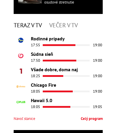
osudové stretnutie
TERAZ V TV
VEČER V TV
Rodinné prípady
17:55
19:00
Súdna sieň
17:50
19:00
Všade dobre, doma naj
18:25
19:00
Chicago Fire
18:05
19:00
Hawaii 5.0
18:05
19:05
Navoľ stanice
Celý program