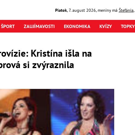
Piatok
,
7. august
2026
,
meniny má
Štefánia
ŠPORT
ZAUJÍMAVOSTI
EKONOMIKA
KVÍZY
TOPKY
ovízie: Kristína išla na
prová si zvýraznila