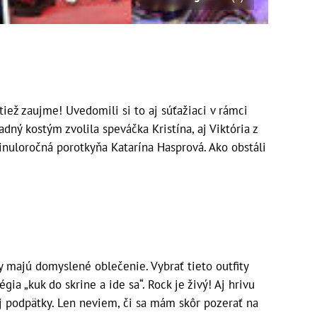
ež zaujme! Uvedomili si to aj súťažiaci v rámci
ný kostým zvolila speváčka Kristína, aj Viktória z
minuloročná porotkyňa Katarína Hasprová. Ako obstáli
 majú domyslené oblečenie. Vybrať tieto outfity
égia „kuk do skrine a ide sa“. Rock je živý! Aj hrivu
 aj podpätky. Len neviem, či sa mám skôr pozerať na