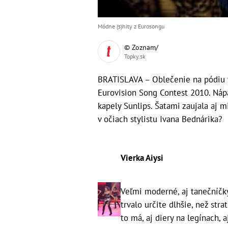
Módne (s)hity z Eurosongu
© Zoznam/
Topky.sk
BRATISLAVA – Oblečenie na pódiu ti
Eurovision Song Contest 2010. Nápad
kapely Sunlips. Šatami zaujala aj 
v očiach stylistu Ivana Bednárika?
Vierka Aiysi
Veľmi moderné, aj tanečníčky
trvalo určite dlhšie, než strat
to má, aj diery na legínach,