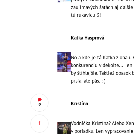
zaujímavých šatách aj ďalšie 
tú rukavicu 3!
Katka Hasprová
No a kde je tá Katka z obalu
konkurenciu v dekolte... Len 
by štíhlejšie. Taktiež opasok
prsia, ale pás. :-)
Kristína
0
Vodníčka Kristína? Alebo Xen
v poriadku. Len vypracovanie 