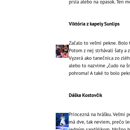
prsia alebo na opasok. Ten moh
Viktória z kapely Sunlips
Začalo to veľmi pekne. Bolo 
Potom z nej strhávali šaty a 
Vyzerá ako tanečnica zo zléh
alebo to nazvime „čudo na šnu
pohroma! A také to bolo pekn
Dáška Kostovčik
Princezná na hrášku. Veľmi pe
má dve, tak neviem, prečo le
jedným sandálikom. Možno by 