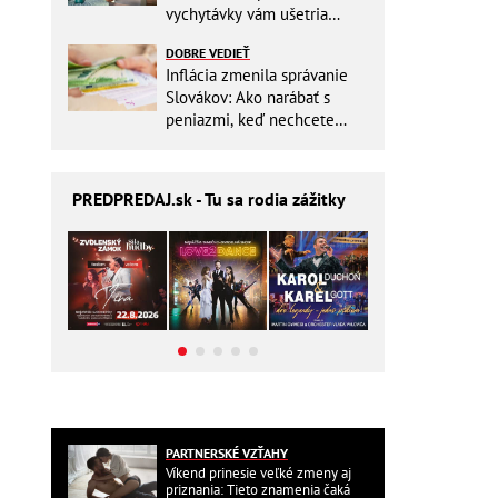
vychytávky vám ušetria
miesto v batohu!
DOBRE VEDIEŤ
Inflácia zmenila správanie
Slovákov: Ako narábať s
peniazmi, keď nechcete
zbytočne riskovať?
PREDPREDAJ
.sk - Tu sa rodia zážitky
PARTNERSKÉ VZŤAHY
Víkend prinesie veľké zmeny aj
priznania: Tieto znamenia čaká