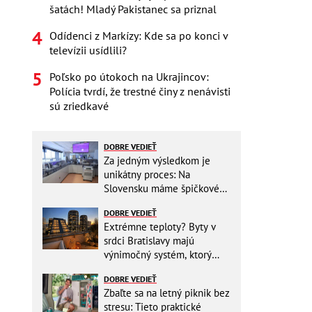
šatách! Mladý Pakistanec sa priznal
Odídenci z Markízy: Kde sa po konci v
televízii usídlili?
Poľsko po útokoch na Ukrajincov:
Polícia tvrdí, že trestné činy z nenávisti
sú zriedkavé
DOBRE VEDIEŤ
Za jedným výsledkom je
unikátny proces: Na
Slovensku máme špičkové
pracovisko
DOBRE VEDIEŤ
Extrémne teploty? Byty v
srdci Bratislavy majú
výnimočný systém, ktorý
ešte aj šetrí náklady
DOBRE VEDIEŤ
Zbaľte sa na letný piknik bez
stresu: Tieto praktické