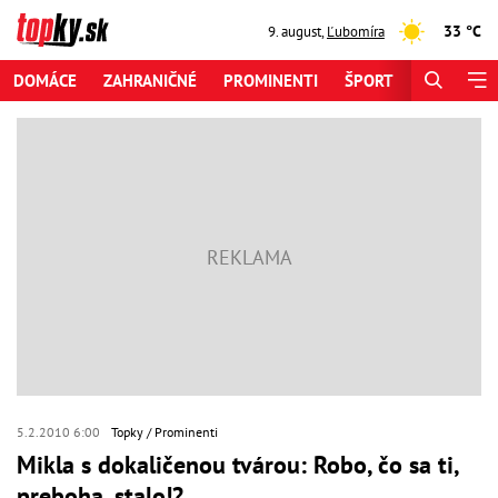
33 °C
9. august
,
Ľubomíra
DOMÁCE
ZAHRANIČNÉ
PROMINENTI
ŠPORT
ZAUJÍMAV
5.2.2010 6:00
Topky
Prominenti
Mikla s dokaličenou tvárou: Robo, čo sa ti,
preboha, stalo!?