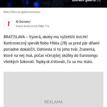
Robo Mikla so spálenou tvárou.
© Zoznam/
Alena Kvasnicová,
Foto
: T.G.
BRATISLAVA – Vyzerá, akoby mu vyžehlili ksicht!
Kontroverzný spevák Robo Mikla (28) sa pred pár dňami
poriadne dokaličil. Odniesla si to jeho tvár. Zranenia,
ktoré na nej mal, počas včerajšej skúšky do Eurosongu
všetkých šokovali. Topky.sk zisťovali, čo sa mu stalo.