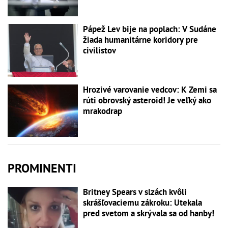
Pápež Lev bije na poplach: V Sudáne
žiada humanitárne koridory pre
civilistov
Hrozivé varovanie vedcov: K Zemi sa
rúti obrovský asteroid! Je veľký ako
mrakodrap
PROMINENTI
Britney Spears v slzách kvôli
skrášľovaciemu zákroku: Utekala
pred svetom a skrývala sa od hanby!