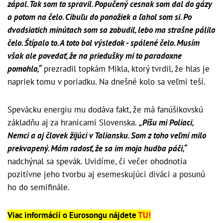
zápal. Tak som to spravil. Popučený cesnak som dal do gázy
a potom na čelo. Cibuľu do ponožiek a ľahol som si. Po
dvadsiatich minútach som sa zobudil, lebo ma strašne pálilo
čelo. Štípalo to. A toto bol výsledok - spálené čelo. Musím
však ale povedať, že na priedušky mi to paradoxne
pomohlo,“
prezradil topkám Mikla, ktorý tvrdil, že hlas je
napriek tomu v poriadku. Na dnešné kolo sa veľmi teší.
Spevácku energiu mu dodáva fakt, že má fanúšikovskú
základňu aj za hranicami Slovenska.
„Píšu mi Poliaci,
Nemci a aj človek žijúci v Taliansku. Som z toho veľmi milo
prekvapený. Mám radosť, že sa im moja hudba páči,“
nadchýnal sa spevák. Uvidíme, či večer ohodnotia
pozitívne jeho tvorbu aj esemeskujúci diváci a posunú
ho do semifinále.
Viac informácií o Eurosongu nájdete
TU!