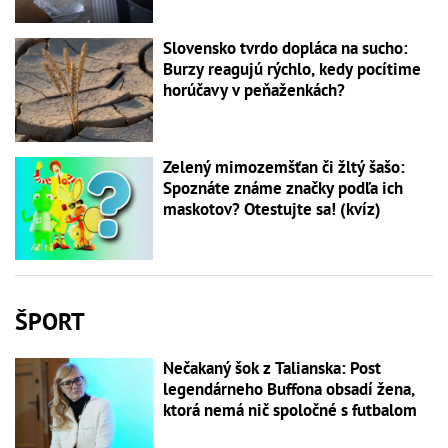
Slovensko tvrdo dopláca na sucho:
Burzy reagujú rýchlo, kedy pocítime
horúčavy v peňaženkách?
Zelený mimozemšťan či žltý šašo:
Spoznáte známe značky podľa ich
maskotov? Otestujte sa! (kvíz)
ŠPORT
Nečakaný šok z Talianska: Post
legendárneho Buffona obsadí žena,
ktorá nemá nič spoločné s futbalom