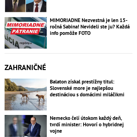
MIMORIADNE Nezvestná je len 15-
ročná Sabina! Nevideli ste ju? Každá
info pomôže FOTO
ZAHRANIČNÉ
Balaton získal prestížny titul:
Slovenské more je najlepšou
destináciou s domácimi miláčikmi
Nemecko čelí útokom každý deň,
tvrdí minister: Hovorí o hybridnej
vojne