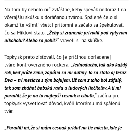
Na tom by nebolo nič zvláštne, keby spevák nedorazil na
včerajšiu skúšku s doráňanou tvárou. Spálené čelo si
okamžite všimli všetci prítomní a začalo sa špekulovať,
čo sa Miklovi stalo.
„Žeby si zranenie privodil pod vplyvom
alkoholu? Alebo sa pobil?“
vraveli si na skúške.
Topky.sk preto zisťovali, čo je príčinou doriadenej
tváre kontroverzného rockera.
„Jednoducho, tak ako každý
rok, keď príde zima, zapália sa mi dutiny. To sa stalo aj teraz.
Dva – tri mesiace s tým bojujem. Už som z toho bol zúfalý,
tak som zháňal babskú radu u ľudových liečiteľov. A tí mi
poradili, že je na to najlepší cesnak a cibuľa,“
začína pre
topky.sk vysvetľovať dôvod, kvôli ktorému má spálenú
tvár.
„Poradili mi, že si mám cesnak pridať na tie miesta, kde je