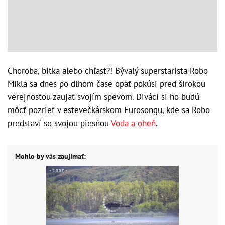
Choroba, bitka alebo chľast?! Bývalý superstarista Robo
Mikla sa dnes po dlhom čase opäť pokúsi pred širokou
verejnosťou zaujať svojím spevom. Diváci si ho budú
môcť pozrieť v estevečkárskom Eurosongu, kde sa Robo
predstaví so svojou piesňou
Voda a oheň
.
Mohlo by vás zaujímať: