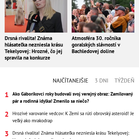
Drsná rivalita! Známa
Atmosféra 30. ročníka
hlásateľka nezniesla krásu
goralských slávností v
Tekelyovej: Hrozné, čo jej
Bachledovej doline
spravila na konkurze
NAJČÍTANEJŠIE
3 DNI
TÝŽDEŇ
Ako Gáboríkovci roky budovali svoj verejný obraz: Zamilovaný
pár a rodinná idylka! Zmenilo sa niečo?
Hrozivé varovanie vedcov: K Zemi sa rúti obrovský asteroid! Je
veľký ako mrakodrap
Drsná rivalita! Známa hlásateľka nezniesla krásu Tekelyovej: