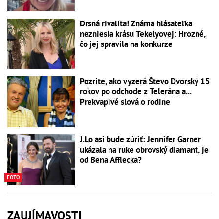
Drsná rivalita! Známa hlásateľka
nezniesla krásu Tekelyovej: Hrozné,
čo jej spravila na konkurze
Pozrite, ako vyzerá Števo Dvorský 15
rokov po odchode z Telerána a...
Prekvapivé slová o rodine
J.Lo asi bude zúriť: Jennifer Garner
ukázala na ruke obrovský diamant, je
od Bena Afflecka?
FOTO
ZAUJÍMAVOSTI