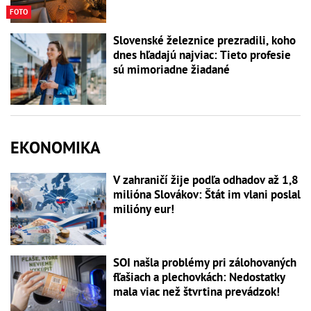
FOTO
Slovenské železnice prezradili, koho
dnes hľadajú najviac: Tieto profesie
sú mimoriadne žiadané
EKONOMIKA
V zahraničí žije podľa odhadov až 1,8
milióna Slovákov: Štát im vlani poslal
milióny eur!
SOI našla problémy pri zálohovaných
fľašiach a plechovkách: Nedostatky
mala viac než štvrtina prevádzok!