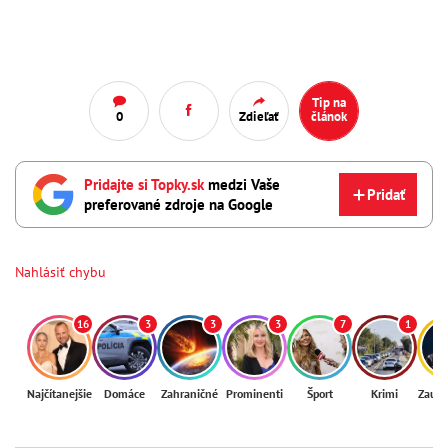
Tip na
0
Zdieľať
článok
Pridajte si Topky.sk
medzi Vaše
Pridať
preferované zdroje na Google
Nahlásiť chybu
16
3
3
3
7
1
Najčítanejšie
Domáce
Zahraničné
Prominenti
Šport
Krimi
Zaují