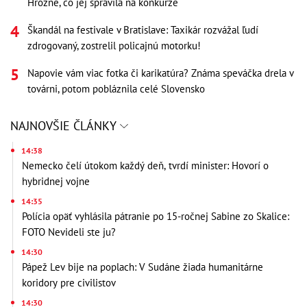
Hrozné, čo jej spravila na konkurze
Škandál na festivale v Bratislave: Taxikár rozvážal ľudí
zdrogovaný, zostrelil policajnú motorku!
Napovie vám viac fotka či karikatúra? Známa speváčka drela v
továrni, potom pobláznila celé Slovensko
NAJNOVŠIE ČLÁNKY
14:38
Nemecko čelí útokom každý deň, tvrdí minister: Hovorí o
hybridnej vojne
14:35
Polícia opäť vyhlásila pátranie po 15-ročnej Sabine zo Skalice:
FOTO Nevideli ste ju?
14:30
Pápež Lev bije na poplach: V Sudáne žiada humanitárne
koridory pre civilistov
14:30