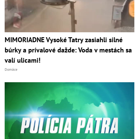
MIMORIADNE Vysoké Tatry zasiahli silné
búrky a prívalové dažde: Voda v mestách sa
valí ulicami!
Domáce