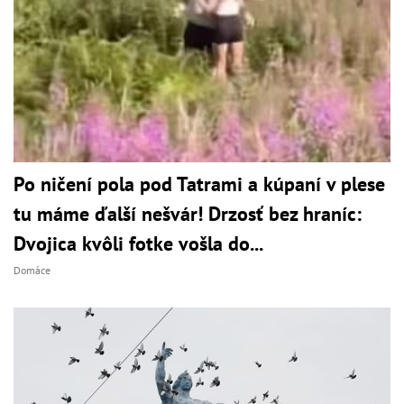
Po ničení pola pod Tatrami a kúpaní v plese
tu máme ďalší nešvár! Drzosť bez hraníc:
Dvojica kvôli fotke vošla do...
Domáce