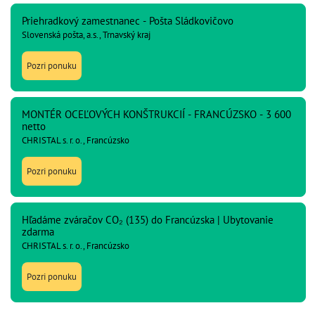
Priehradkový zamestnanec - Pošta Sládkovičovo
Slovenská pošta, a.s., Trnavský kraj
Pozri ponuku
MONTÉR OCEĽOVÝCH KONŠTRUKCIÍ - FRANCÚZSKO - 3 600
netto
CHRISTAL s. r. o., Francúzsko
Pozri ponuku
Hľadáme zváračov CO₂ (135) do Francúzska | Ubytovanie
zdarma
CHRISTAL s. r. o., Francúzsko
Pozri ponuku