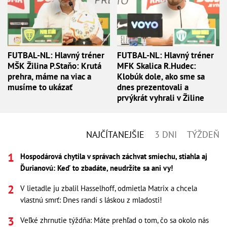
FUTBAL-NL: Hlavný tréner
FUTBAL-NL: Hlavný tréner
MŠK Žilina P.Staňo: Krutá
MFK Skalica R.Hudec:
prehra, máme na viac a
Klobúk dole, ako sme sa
musíme to ukázať
dnes prezentovali a
prvýkrát vyhrali v Žiline
NAJČÍTANEJŠIE
3 DNI
TÝŽDEŇ
Hospodárová chytila v správach záchvat smiechu, stiahla aj
Ďurianovú: Keď to zbadáte, neudržíte sa ani vy!
V lietadle ju zbalil Hasselhoff, odmietla Matrix a chcela
vlastnú smrť: Dnes randí s láskou z mladosti!
Veľké zhrnutie týždňa: Máte prehľad o tom, čo sa okolo nás