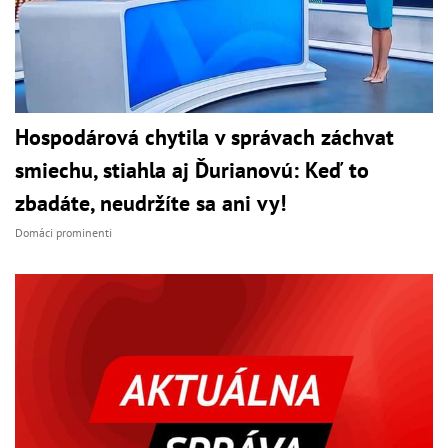
Hospodárová chytila v správach záchvat
smiechu, stiahla aj Ďurianovú: Keď to
zbadáte, neudržíte sa ani vy!
Domáci prominenti