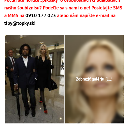
Počuli ste horúce „pikošky“ o osobnostiach či udalostiach
nášho šoubiznisu? Podeľte sa s nami o ne! Posielajte SMS
a MMS na
0910 177 023
alebo nám napíšte e-mail na
tipy@topky.sk
!
Zobraziť galériu
(11)