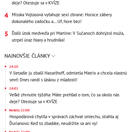
deje? Otestuje sa v KVÍZE
Misska Vojtasová vyťahuje sexi zbrane: Horúce zábery
dokonalého zadočku a... Uf, hore bez!
Ďalší útok medveďa pri Martine: V Sučanoch dohrýzol muža,
utrpel úraz hlavy a hrudníka!
NAJNOVŠIE ČLÁNKY
24:10
V lietadle ju zbalil Hasselhoff, odmietla Matrix a chcela vlastnú
smrť: Dnes randí s láskou z mladosti!
24:01
Veľké zhrnutie týždňa: Máte prehľad o tom, čo sa okolo nás
deje? Otestuje sa v KVÍZE
Nedeľa 22:00
Hospodárová chytila v správach záchvat smiechu, stiahla aj
Ďurianovú: Keď to zbadáte, neudržíte sa ani vy!
Nedeľa 22:00