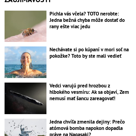
Pichla vás včela? TOTO nerobte:
Jedna bežná chyba môže dostať do
rany ešte viac jedu
Nechávate si po kúpaní v mori soľ na
pokožke? Toto by ste mali vedieť
Vedci varujú pred hrozbou z
hlbokého vesmíru: Ak sa objaví, Zem
nemusí mať šancu zareagovať!
Jedna chvíľa zmenila dejiny: Prečo
atómová bomba napokon dopadla
práve na Nagasaki?