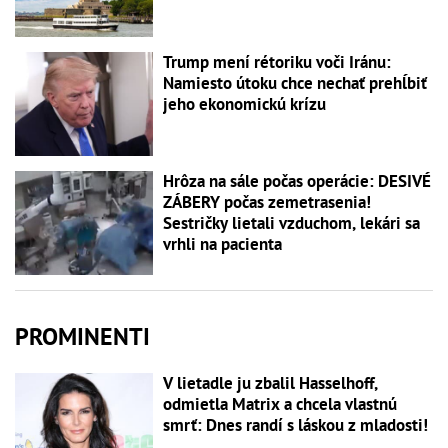
Trump mení rétoriku voči Iránu:
Namiesto útoku chce nechať prehĺbiť
jeho ekonomickú krízu
Hrôza na sále počas operácie: DESIVÉ
ZÁBERY počas zemetrasenia!
Sestričky lietali vzduchom, lekári sa
vrhli na pacienta
PROMINENTI
V lietadle ju zbalil Hasselhoff,
odmietla Matrix a chcela vlastnú
smrť: Dnes randí s láskou z mladosti!