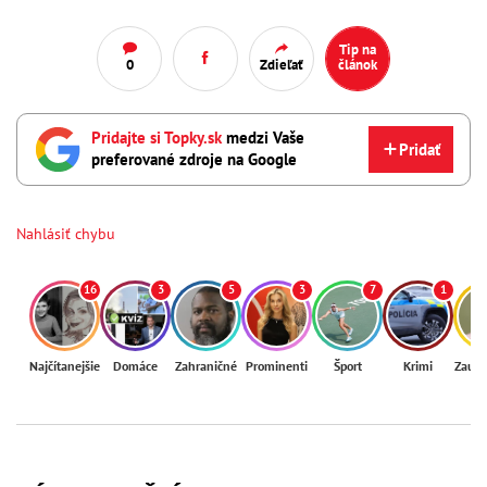
Tip na
0
Zdieľať
článok
Pridajte si Topky.sk
medzi Vaše
Pridať
preferované zdroje na Google
Nahlásiť chybu
16
3
5
3
7
1
Najčítanejšie
Domáce
Zahraničné
Prominenti
Šport
Krimi
Zaují