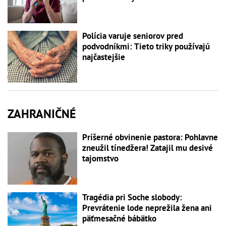
Polícia varuje seniorov pred
podvodníkmi: Tieto triky používajú
najčastejšie
ZAHRANIČNÉ
Príšerné obvinenie pastora: Pohlavne
zneužil tínedžera! Zatajil mu desivé
tajomstvo
Tragédia pri Soche slobody:
Prevrátenie lode neprežila žena ani
päťmesačné bábätko