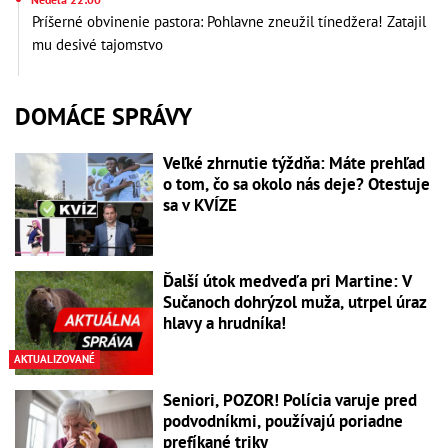
Príšerné obvinenie pastora: Pohlavne zneužil tínedžera! Zatajil
mu desivé tajomstvo
DOMÁCE SPRÁVY
Veľké zhrnutie týždňa: Máte prehľad
o tom, čo sa okolo nás deje? Otestuje
sa v KVÍZE
Ďalší útok medveďa pri Martine: V
Sučanoch dohrýzol muža, utrpel úraz
hlavy a hrudníka!
AKTUALIZOVANÉ
Seniori, POZOR! Polícia varuje pred
podvodníkmi, používajú poriadne
prefíkané triky