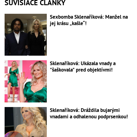
SÚVISIACE ČLÁNKY
Sexbomba Sklenaříková: Manžel na
jej krásu „kašle“!
Sklenaříková: Ukázala vnady a
"šaškovala" pred objektívmi!
Sklenaříková: Dráždila bujarými
vnadami a odhalenou podprsenkou!