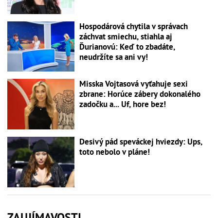
Hospodárová chytila v správach
záchvat smiechu, stiahla aj
Ďurianovú: Keď to zbadáte,
neudržíte sa ani vy!
Misska Vojtasová vyťahuje sexi
zbrane: Horúce zábery dokonalého
zadočku a... Uf, hore bez!
Desivý pád speváckej hviezdy: Ups,
toto nebolo v pláne!
ZAUJÍMAVOSTI