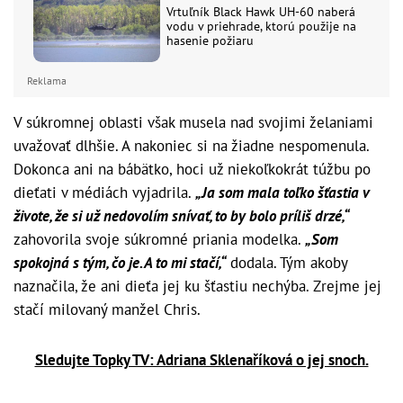
Vrtuľník Black Hawk UH-60 naberá
vodu v priehrade, ktorú použije na
hasenie požiaru
Reklama
V súkromnej oblasti však musela nad svojimi želaniami
uvažovať dlhšie. A nakoniec si na žiadne nespomenula.
Dokonca ani na bábätko, hoci už niekoľkokrát túžbu po
dieťati v médiách vyjadrila.
„Ja som mala toľko šťastia v
živote, že si už nedovolím snívať, to by bolo príliš drzé,“
zahovorila svoje súkromné priania modelka.
„Som
spokojná s tým, čo je. A to mi stačí,“
dodala. Tým akoby
naznačila, že ani dieťa jej ku šťastiu nechýba. Zrejme jej
stačí milovaný manžel Chris.
Sledujte Topky TV: Adriana Sklenaříková o jej snoch.