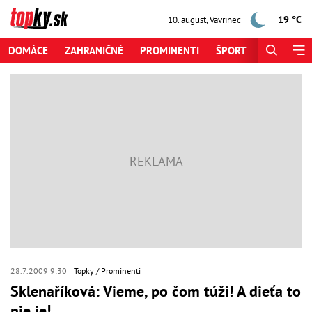
19 °C
10. august
,
Vavrinec
DOMÁCE
ZAHRANIČNÉ
PROMINENTI
ŠPORT
ZAUJÍMAV
28.7.2009 9:30
Topky
Prominenti
Sklenaříková: Vieme, po čom túži! A dieťa to
nie je!