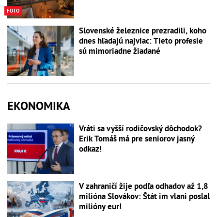
FOTO
Slovenské železnice prezradili, koho
dnes hľadajú najviac: Tieto profesie
sú mimoriadne žiadané
EKONOMIKA
Vráti sa vyšší rodičovský dôchodok?
Erik Tomáš má pre seniorov jasný
odkaz!
V zahraničí žije podľa odhadov až 1,8
milióna Slovákov: Štát im vlani poslal
milióny eur!