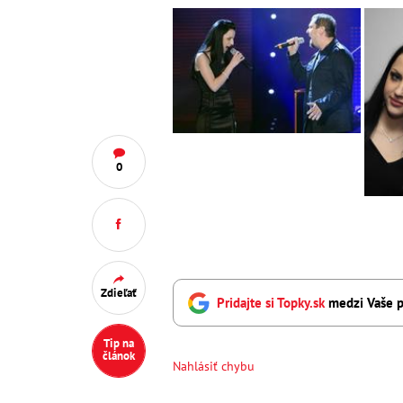
0
Zdieľať
Pridajte si Topky.sk
medzi Vaše p
Tip na
článok
Nahlásiť chybu