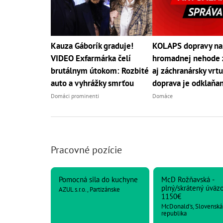
Kauza Gáborík graduje!
KOLAPS dopravy na
VIDEO Exfarmárka čelí
hromadnej nehode 
brutálnym útokom: Rozbité
aj záchranársky vrtu
auto a vyhrážky smrťou
doprava je odklaňa
Domáci prominenti
Domáce
Pracovné pozície
Pomocná sila do kuchyne
McD Rožňavská -
plný/skrátený úväz
AZUL s.r.o., Partizánske
1150€
McDonald's, Slovenská
republika