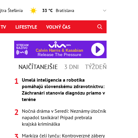
ajtra Štefánia
33 °C
 TV
LIFESTYLE
VOĽNÝ ČAS
STREAM
NAŽIVO
Calvin Harris & Kasabian
Release The Pressure
NAJČÍTANEJŠIE
3 DNI
TÝŽDEŇ
Umelá inteligencia a robotika
pomáhajú slovenskému zdravotníctvu:
Záchranári stanovia diagnózu priamo v
teréne
Nočná dráma v Seredi: Neznámy útočník
napadol taxikára! Prípad prebrala
krajská kriminálka
Markíza čelí lynču: Kontroverzné zábery