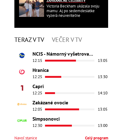
ZAHRANIČNÉ CELEBRITY
Victoria Beckham ukázala svoju
mamu: Aj po sedemdesiatke
vyzerá neuveriteľne
TERAZ V TV
VEČER V TV
NCIS - Námorný vyšetrovací úrad
12:15
13:05
Hranica
12:25
13:30
Capri
12:25
14:10
Zakázané ovocie
12:05
13:05
Simpsonovci
12:30
13:00
Navoľ stanice
Celý program