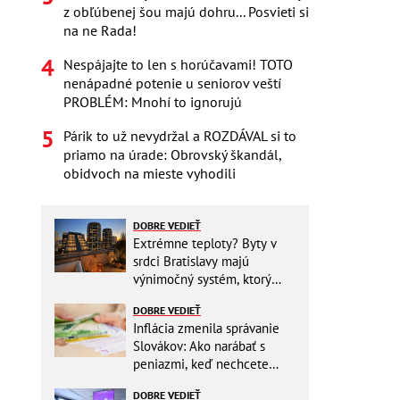
z obľúbenej šou majú dohru... Posvieti si
na ne Rada!
Nespájajte to len s horúčavami! TOTO
nenápadné potenie u seniorov veští
PROBLÉM: Mnohí to ignorujú
Párik to už nevydržal a ROZDÁVAL si to
priamo na úrade: Obrovský škandál,
obidvoch na mieste vyhodili
DOBRE VEDIEŤ
Extrémne teploty? Byty v
srdci Bratislavy majú
výnimočný systém, ktorý
ešte aj šetrí náklady
DOBRE VEDIEŤ
Inflácia zmenila správanie
Slovákov: Ako narábať s
peniazmi, keď nechcete
zbytočne riskovať?
DOBRE VEDIEŤ