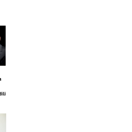
a
ili