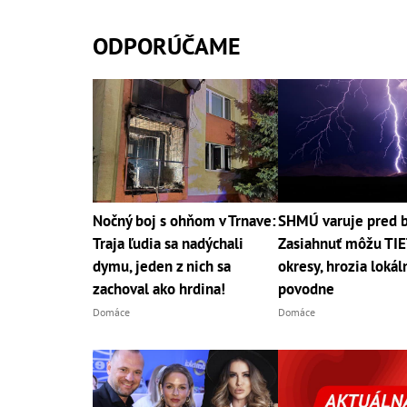
ODPORÚČAME
Nočný boj s ohňom v Trnave:
SHMÚ varuje pred 
Traja ľudia sa nadýchali
Zasiahnuť môžu TI
dymu, jeden z nich sa
okresy, hrozia lokál
zachoval ako hrdina!
povodne
Domáce
Domáce