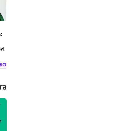
:
ov!
V
f