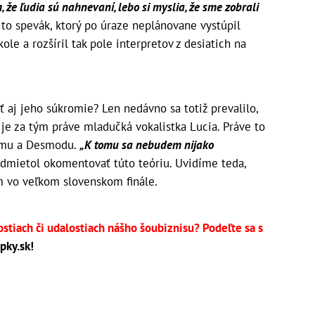
, že ľudia sú nahnevaní, lebo si myslia, že sme zobrali
to spevák, ktorý po úraze neplánovane vystúpil
e a rozšíril tak pole interpretov z desiatich na
ť aj jeho súkromie? Len nedávno sa totiž prevalilo,
 je za tým práve mladučká vokalistka Lucia. Práve to
nemu a Desmodu.
„K tomu sa nebudem nijako
dmietol okomentovať túto teóriu. Uvidíme teda,
 vo veľkom slovenskom finále.
ostiach či udalostiach nášho šoubiznisu? Podeľte sa s
pky.sk
!