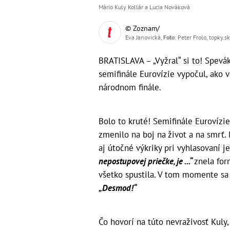
Mário Kuly Kollár a Lucia Nováková
© Zoznam/
Eva Janovická,
Foto
: Peter Frolo, topky.sk
BRATISLAVA – „Vyžral“ si to! Spevá
semifinále Eurovízie vypočul, ako 
národnom finále.
Bolo to kruté! Semifinále Eurovízi
zmenilo na boj na život a na smrť. 
aj útočné výkriky pri vyhlasovaní j
nepostupovej priečke, je ...“
znela for
všetko spustila. V tom momente sa 
„Desmod!“
Čo hovorí na túto nevraživosť Kuly