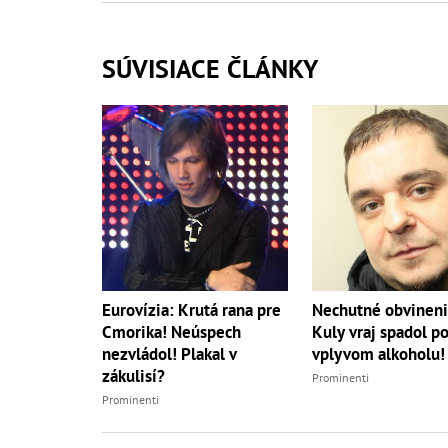
SÚVISIACE ČLÁNKY
Eurovízia: Krutá rana pre
Nechutné obvineni
Cmorika! Neúspech
Kuly vraj spadol p
nezvládol! Plakal v
vplyvom alkoholu!
zákulisí?
Prominenti
Prominenti