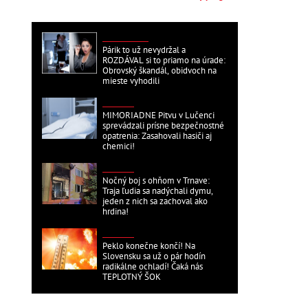
ZAHRANIČNÉ
Párik to už nevydržal a
ROZDÁVAL si to priamo na úrade:
Obrovský škandál, obidvoch na
mieste vyhodili
DOMÁCE
MIMORIADNE Pitvu v Lučenci
sprevádzali prísne bezpečnostné
opatrenia: Zasahovali hasiči aj
chemici!
DOMÁCE
Nočný boj s ohňom v Trnave:
Traja ľudia sa nadýchali dymu,
jeden z nich sa zachoval ako
hrdina!
DOMÁCE
Peklo konečne končí! Na
Slovensku sa už o pár hodín
radikálne ochladí! Čaká nás
TEPLOTNÝ ŠOK