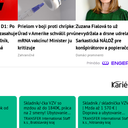
 D1: Po
Prielom v boji proti chrípke:
Zuzana Fialová to už
zasahuje
Úrad v Amerike schválil prvú
nevydržala a drsne udrela
ľník,
mRNA vakcínu! Minister ju
Sarkastická NÁLOŽ pre
ná
kritizuje
konšpirátorov a popierač
Zahraničné
Domáci prominenti
Skladník/-čka VZV so
Skladník / skladníčka VZ
ok od
mzdou až do 1840€, práca
| Mzda až 1 570 € |
na 2 smeny! Ubytovanie
Doprava a ubytovanie
zabezpečené! ! !
zabezpečené
TRANSFER International Staff
TRANSFER International Staf
k.s., Bratislavský kraj
k.s., Nitriansky kraj