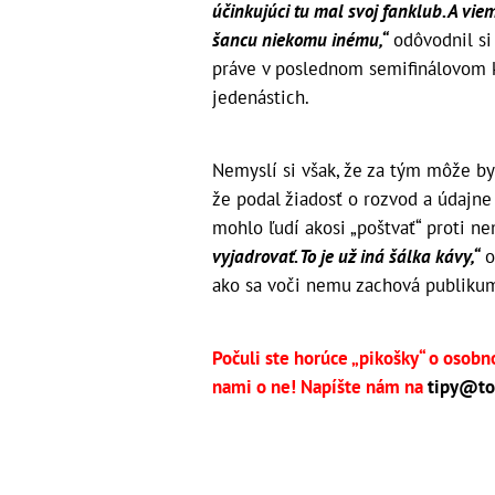
účinkujúci tu mal svoj fanklub. A viem
šancu niekomu inému,“
odôvodnil si 
práve v poslednom semifinálovom kol
jedenástich.
Nemyslí si však, že za tým môže by
že podal žiadosť o rozvod a údajne
mohlo ľudí akosi „poštvať“ proti 
vyjadrovať. To je už iná šálka kávy,“
o
ako sa voči nemu zachová publikum
Počuli ste horúce „pikošky“ o osobn
nami o ne! Napíšte nám na
tipy@to