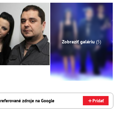
Zobraziť galériu
(5)
referované zdroje na Google
Pridať