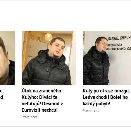
e:
Útok na zraneného
Kuly po otrase mozgu:
od
Kulyho: Diváci ťa
Ledva chodí! Bolel ho
neľutujú! Desmod v
každý pohyb!
Eurovízii nechcú!
Prominenti
Prominenti