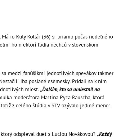
k Mário Kuly Kollár (36) si priamo počas nedeľného
veľmi ho niektorí ľudia nechcú v slovenskom
e sa medzi fanúšikmi jednotlivých spevákov takmer
Nestačili iba poslané esemesky. Pridali sa k nim
ednotlivých miest.
„Ďalším, kto sa umiestnil na
mulka moderátora Martina Pyca Rauscha, ktorá
totiž z celého štúdia v STV ozývalo jediné meno:
, ktorý odspieval duet s Luciou Novákovou?
„Každý