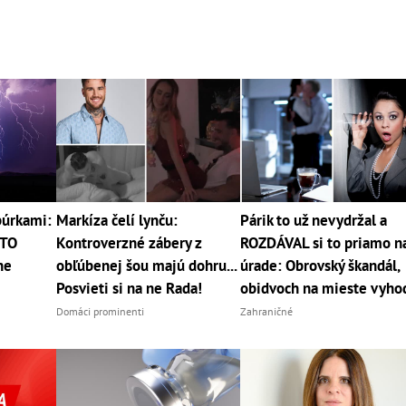
búrkami:
Markíza čelí lynču:
Párik to už nevydržal a
ETO
Kontroverzné zábery z
ROZDÁVAL si to priamo n
ne
obľúbenej šou majú dohru...
úrade: Obrovský škandál,
Posvieti si na ne Rada!
obidvoch na mieste vyhod
Domáci prominenti
Zahraničné