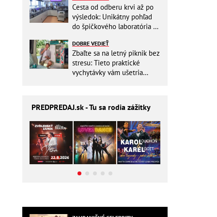
Cesta od odberu krvi až po
výsledok: Unikátny pohľad
do špičkového laboratória na
Slovensku
DOBRE VEDIEŤ
Zbaľte sa na letný piknik bez
stresu: Tieto praktické
vychytávky vám ušetria
miesto v batohu!
PREDPREDAJ
.sk - Tu sa rodia zážitky