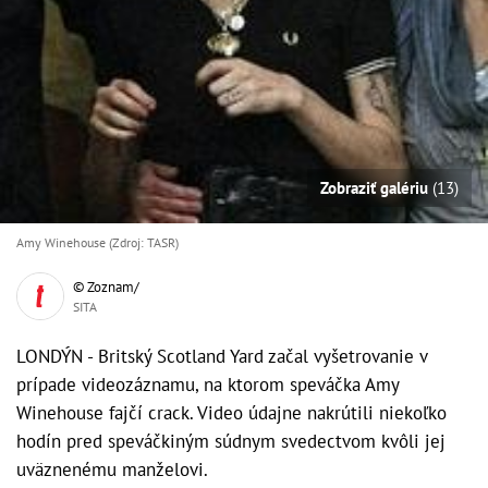
Zobraziť galériu
(13)
Amy Winehouse (Zdroj: TASR)
© Zoznam/
SITA
LONDÝN - Britský Scotland Yard začal vyšetrovanie v
prípade videozáznamu, na ktorom speváčka Amy
Winehouse fajčí crack. Video údajne nakrútili niekoľko
hodín pred speváčkiným súdnym svedectvom kvôli jej
uväznenému manželovi.