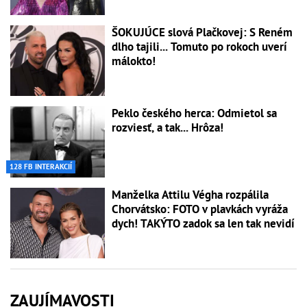
ŠOKUJÚCE slová Plačkovej: S Reném
dlho tajili... Tomuto po rokoch uverí
málokto!
Peklo českého herca: Odmietol sa
rozviesť, a tak... Hrôza!
128 FB INTERAKCIÍ
Manželka Attilu Végha rozpálila
Chorvátsko: FOTO v plavkách vyráža
dych! TAKÝTO zadok sa len tak nevidí
ZAUJÍMAVOSTI