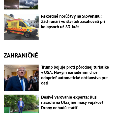
Rekordné horúčavy na Slovensku:
Záchranári vo štvrtok zasahovali pri
kolapsoch už 83-krát
ZAHRANIČNÉ
Trump bojuje proti pôrodnej turistike
v USA: Novým nariadením chce
odoprieť automatické občianstvo pre
deti
Desivé varovanie experta: Rusi
nasadia na Ukrajine masy vojakov!
Drony nebudú stačiť