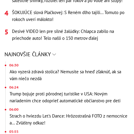
satelitné snímky, rozdiel len pár rokov a po vode ani stopy!
ŠOKUJÚCE slová Plačkovej: S Reném dlho tajili... Tomuto po
rokoch uverí málokto!
Desivé VIDEO len pre silné žalúdky: Chlapca zabilo na
priechode auto! Telo našli o 150 metrov ďalej
NAJNOVŠIE ČLÁNKY
06:30
Ako vyzerá zdravá stolica? Nemusíte sa hneď zľaknúť, ak sa
vám niečo nezdá
06:24
Trump bojuje proti pôrodnej turistike v USA: Novým
nariadením chce odoprieť automatické občianstvo pre deti
06:00
Strach o hviezdu Let's Dance: Hrôzostrašná FOTO z nemocnice
a... Zvláštny odkaz!
05:55