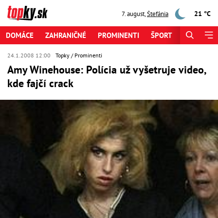
21 °C
7. august
,
Štefánia
DOMÁCE
ZAHRANIČNÉ
PROMINENTI
ŠPORT
ZAUJÍMAV
24.1.2008 12:00
Topky
Prominenti
Amy Winehouse: Polícia už vyšetruje video,
kde fajčí crack