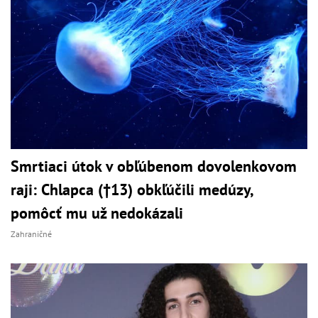
Smrtiaci útok v obľúbenom dovolenkovom
raji: Chlapca (†13) obkľúčili medúzy,
pomôcť mu už nedokázali
Zahraničné