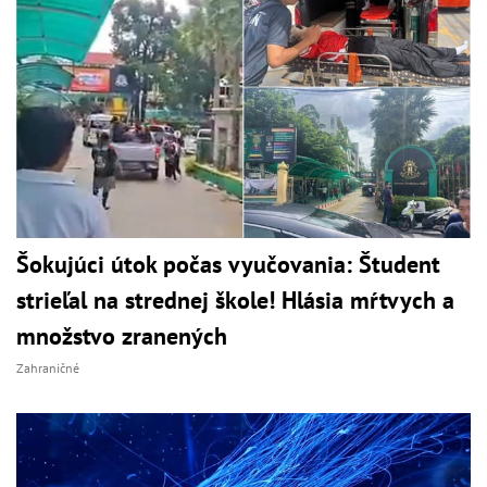
Šokujúci útok počas vyučovania: Študent
strieľal na strednej škole! Hlásia mŕtvych a
množstvo zranených
Zahraničné