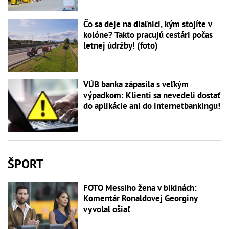
Čo sa deje na diaľnici, kým stojíte v
kolóne? Takto pracujú cestári počas
letnej údržby! (foto)
VÚB banka zápasila s veľkým
výpadkom: Klienti sa nevedeli dostať
do aplikácie ani do internetbankingu!
ŠPORT
FOTO Messiho žena v bikinách:
Komentár Ronaldovej Georginy
vyvolal ošiaľ