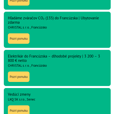
Pozri ponuku
Hľadáme zváračov CO₂ (135) do Francúzska | Ubytovanie
zdarma
CHRISTAL s. r. o., Francúzsko
Pozri ponuku
Elektrikár do Francúzska – dlhodobé projekty | 3 200 – 3
800 € netto
CHRISTAL s. r. o., Francúzsko
Pozri ponuku
Vedúci zmeny
LKQ SK s.r.o., Senec
Pozri ponuku