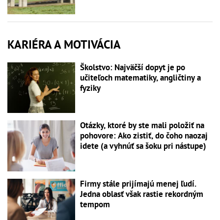
KARIÉRA A MOTIVÁCIA
Školstvo: Najväčší dopyt je po
učiteľoch matematiky, angličtiny a
fyziky
Otázky, ktoré by ste mali položiť na
pohovore: Ako zistiť, do čoho naozaj
idete (a vyhnúť sa šoku pri nástupe)
Firmy stále prijímajú menej ľudí.
Jedna oblasť však rastie rekordným
tempom