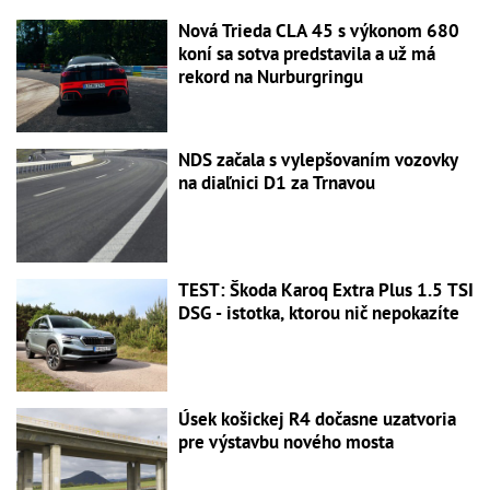
Nová Trieda CLA 45 s výkonom 680
koní sa sotva predstavila a už má
rekord na Nurburgringu
NDS začala s vylepšovaním vozovky
na diaľnici D1 za Trnavou
TEST: Škoda Karoq Extra Plus 1.5 TSI
DSG - istotka, ktorou nič nepokazíte
Úsek košickej R4 dočasne uzatvoria
pre výstavbu nového mosta