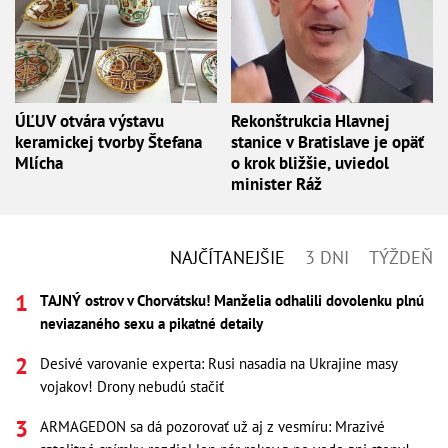
ÚĽUV otvára výstavu
Rekonštrukcia Hlavnej
keramickej tvorby Štefana
stanice v Bratislave je opäť
Mlícha
o krok bližšie, uviedol
minister Ráž
NAJČÍTANEJŠIE
3 DNI
TÝŽDEŇ
TAJNÝ ostrov v Chorvátsku! Manželia odhalili dovolenku plnú
neviazaného sexu a pikatné detaily
Desivé varovanie experta: Rusi nasadia na Ukrajine masy
vojakov! Drony nebudú stačiť
ARMAGEDON sa dá pozorovať už aj z vesmíru: Mrazivé