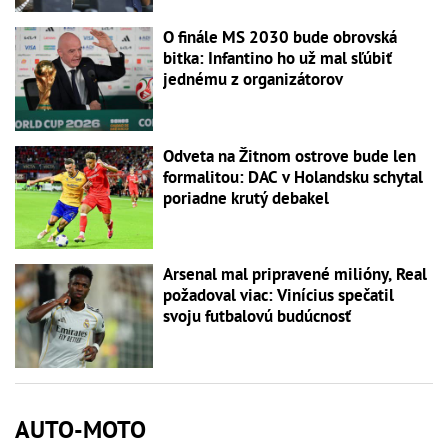
O finále MS 2030 bude obrovská
bitka: Infantino ho už mal sľúbiť
jednému z organizátorov
Odveta na Žitnom ostrove bude len
formalitou: DAC v Holandsku schytal
poriadne krutý debakel
Arsenal mal pripravené milióny, Real
požadoval viac: Vinícius spečatil
svoju futbalovú budúcnosť
AUTO-MOTO