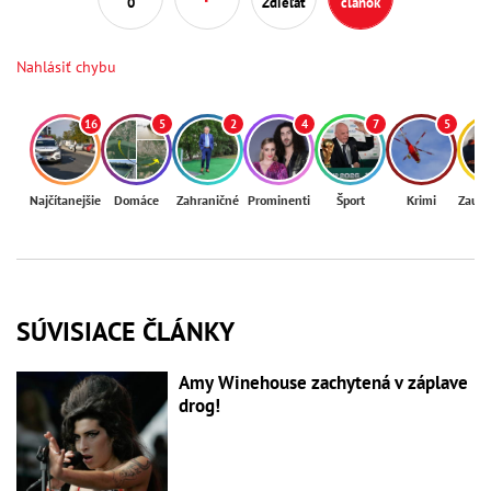
0
Zdieľať
článok
Nahlásiť chybu
16
5
2
4
7
5
Najčítanejšie
Domáce
Zahraničné
Prominenti
Šport
Krimi
Zaují
SÚVISIACE ČLÁNKY
Amy Winehouse zachytená v záplave
drog!