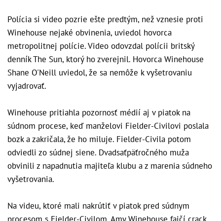
Polícia si video pozrie ešte predtým, než vznesie proti
Winehouse nejaké obvinenia, uviedol hovorca
metropolitnej polície. Video odovzdal polícii britský
denník The Sun, ktorý ho zverejnil. Hovorca Winehouse
Shane O'Neill uviedol, že sa nemôže k vyšetrovaniu
vyjadrovať.
Winehouse pritiahla pozornosť médií aj v piatok na
súdnom procese, keď manželovi Fielder-Civilovi poslala
bozk a zakričala, že ho miluje. Fielder-Civila potom
odviedli zo súdnej siene. Dvadsaťpäťročného muža
obvinili z napadnutia majiteľa klubu a z marenia súdneho
vyšetrovania.
Na videu, ktoré mali nakrútiť v piatok pred súdnym
procesom s Fielder-Civilom, Amy Winehouse fajčí crack.