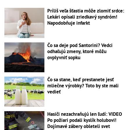
Príliš veľa šťastia môže zlomiť srdce:
Lekári opísali zriedkavý syndróm!
Napodobňuje infarkt
Čo sa deje pod Santorini? Vedci
odhaľujú zmeny, ktoré môžu
ovplyvniť sopku
Čo sa stane, keď prestanete jesť
mliečne výrobky? Toto by ste mali
vedieť
Hasiči nezachraňujú len ľudí: VIDEO
Po požiari podali kyslík holubovi!
Dojímavé zábery obleteli svet