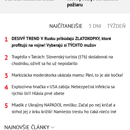
požiaru
NAJČÍTANEJŠIE
3 DNI
TÝŽDEŇ
DESIVÝ TREND V Rusku pribúdajú ZLATOKOPKY, ktoré
profitujú na vojne! Vyberajú si TÝCHTO mužov
Tragédia v Tatrách: Slovenský turista (†76) skolaboval na
chodníku, oživiť sa ho už nepodarilo
Markizácka moderátorka ukázala mamu: Páni, to je ale kočka!
Explozívna hnačka v USA zabíja: Nebezpečná infekcia sa
rýchlo šíri! Hlásia prvé obete
Mladík z Ukrajiny NAPADOL mníšku: Začal po nej kričať a
strhol jej z krku krížik! Namiesto trestu ho čaká niečo iné
NAJNOVŠIE ČLÁNKY