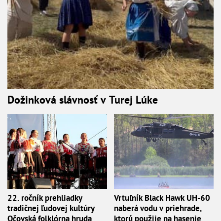
Dožinková slávnosť v Turej Lúke
22. ročník prehliadky
Vrtuľník Black Hawk UH-60
tradičnej ľudovej kultúry
naberá vodu v priehrade,
Očovská folklórna hruda
ktorú použije na hasenie