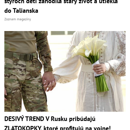
štyroch detí zahodila starý život a utiekla
do Talianska
Zoznam magazíny
DESIVÝ TREND V Rusku pribúdajú
ZLATOKOPKY, ktoré profitujú na vojne!