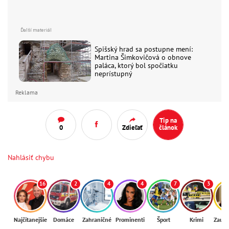
Spišský hrad sa postupne mení:
Martina Šimkovičová o obnove
paláca, ktorý bol spočiatku
neprístupný
Reklama
Tip na
0
Zdieľať
článok
Nahlásiť chybu
16
2
4
4
7
3
Najčítanejšie
Domáce
Zahraničné
Prominenti
Šport
Krimi
Zaují