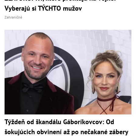
Vyberajú si TÝCHTO mužov
Zahraničné
Týždeň od škandálu Gáboríkovcov: Od
šokujúcich obvinení až po nečakané zábery