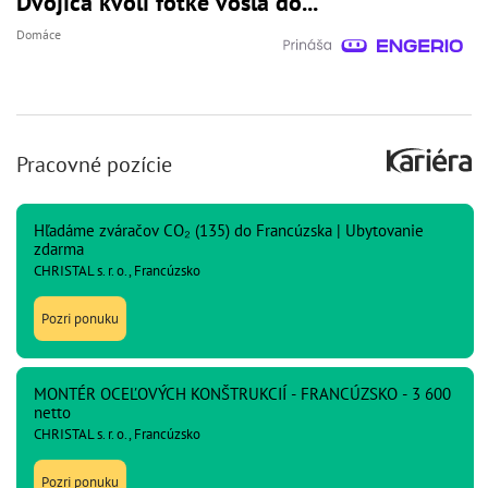
Dvojica kvôli fotke vošla do...
Domáce
Pracovné pozície
Hľadáme zváračov CO₂ (135) do Francúzska | Ubytovanie
zdarma
CHRISTAL s. r. o., Francúzsko
Pozri ponuku
MONTÉR OCEĽOVÝCH KONŠTRUKCIÍ - FRANCÚZSKO - 3 600
netto
CHRISTAL s. r. o., Francúzsko
Pozri ponuku