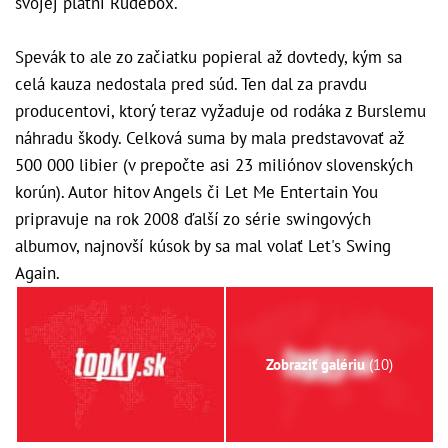
svojej platni Rudebox.
Spevák to ale zo začiatku popieral až dovtedy, kým sa
celá kauza nedostala pred súd. Ten dal za pravdu
producentovi, ktorý teraz vyžaduje od rodáka z Burslemu
náhradu škody. Celková suma by mala predstavovať až
500 000 libier (v prepočte asi 23 miliónov slovenských
korún). Autor hitov Angels či Let Me Entertain You
pripravuje na rok 2008 ďalší zo série swingových
albumov, najnovší kúsok by sa mal volať Let's Swing
Again.
Zobraziť galériu
(10)