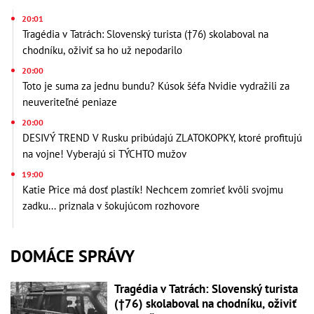
20:01
Tragédia v Tatrách: Slovenský turista (†76) skolaboval na
chodníku, oživiť sa ho už nepodarilo
20:00
Toto je suma za jednu bundu? Kúsok šéfa Nvidie vydražili za
neuveriteľné peniaze
20:00
DESIVÝ TREND V Rusku pribúdajú ZLATOKOPKY, ktoré profitujú
na vojne! Vyberajú si TÝCHTO mužov
19:00
Katie Price má dosť plastík! Nechcem zomrieť kvôli svojmu
zadku... priznala v šokujúcom rozhovore
DOMÁCE SPRÁVY
Tragédia v Tatrách: Slovenský turista
(†76) skolaboval na chodníku, oživiť