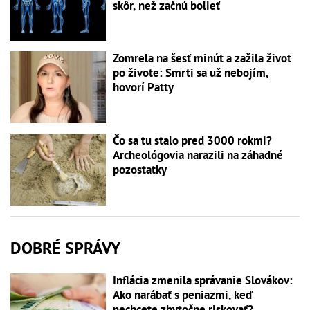
skôr, než začnú bolieť
Zomrela na šesť minút a zažila život
po živote: Smrti sa už nebojím,
hovorí Patty
Čo sa tu stalo pred 3000 rokmi?
Archeológovia narazili na záhadné
pozostatky
DOBRÉ SPRÁVY
Inflácia zmenila správanie Slovákov:
Ako narábať s peniazmi, keď
nechcete zbytočne riskovať?