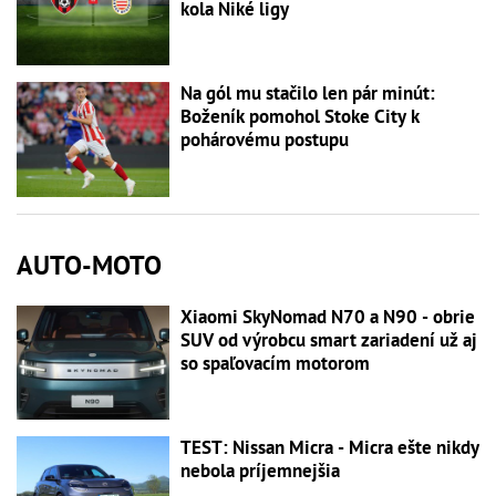
kola Niké ligy
Na gól mu stačilo len pár minút:
Boženík pomohol Stoke City k
pohárovému postupu
AUTO-MOTO
Xiaomi SkyNomad N70 a N90 - obrie
SUV od výrobcu smart zariadení už aj
so spaľovacím motorom
TEST: Nissan Micra - Micra ešte nikdy
nebola príjemnejšia