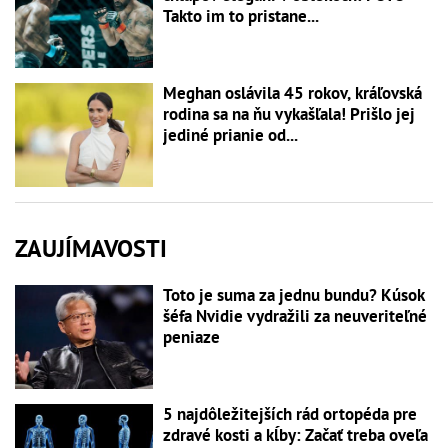
Takto im to pristane...
Meghan oslávila 45 rokov, kráľovská
rodina sa na ňu vykašľala! Prišlo jej
jediné prianie od...
ZAUJÍMAVOSTI
Toto je suma za jednu bundu? Kúsok
šéfa Nvidie vydražili za neuveriteľné
peniaze
5 najdôležitejších rád ortopéda pre
zdravé kosti a kĺby: Začať treba oveľa