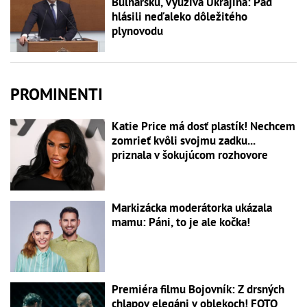
Bulharsku, využíva Ukrajina: Pád
hlásili neďaleko dôležitého
plynovodu
PROMINENTI
Katie Price má dosť plastík! Nechcem
zomrieť kvôli svojmu zadku...
priznala v šokujúcom rozhovore
Markizácka moderátorka ukázala
mamu: Páni, to je ale kočka!
Premiéra filmu Bojovník: Z drsných
chlapov elegáni v oblekoch! FOTO