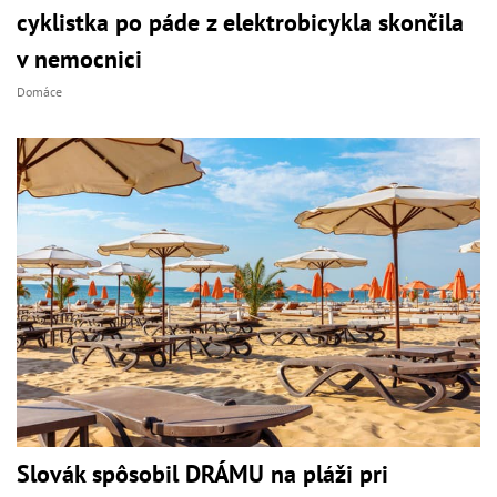
cyklistka po páde z elektrobicykla skončila
v nemocnici
Domáce
Slovák spôsobil DRÁMU na pláži pri