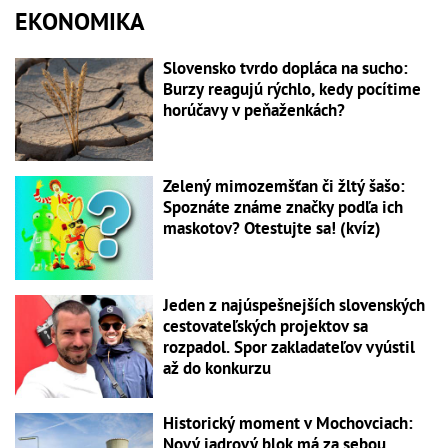
EKONOMIKA
Slovensko tvrdo dopláca na sucho:
Burzy reagujú rýchlo, kedy pocítime
horúčavy v peňaženkách?
Zelený mimozemšťan či žltý šašo:
Spoznáte známe značky podľa ich
maskotov? Otestujte sa! (kvíz)
Jeden z najúspešnejších slovenských
cestovateľských projektov sa
rozpadol. Spor zakladateľov vyústil
až do konkurzu
Historický moment v Mochovciach:
Nový jadrový blok má za sebou