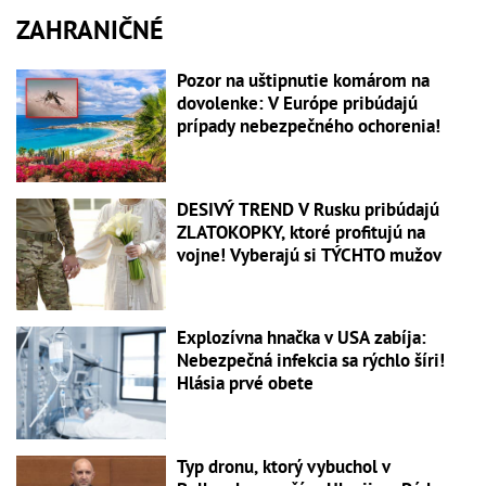
ZAHRANIČNÉ
Pozor na uštipnutie komárom na
dovolenke: V Európe pribúdajú
prípady nebezpečného ochorenia!
DESIVÝ TREND V Rusku pribúdajú
ZLATOKOPKY, ktoré profitujú na
vojne! Vyberajú si TÝCHTO mužov
Explozívna hnačka v USA zabíja:
Nebezpečná infekcia sa rýchlo šíri!
Hlásia prvé obete
Typ dronu, ktorý vybuchol v