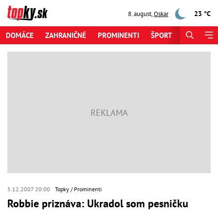
23 °C
8. august
,
Oskar
DOMÁCE
ZAHRANIČNÉ
PROMINENTI
ŠPORT
ZAUJÍMAV
5.12.2007 20:00
Topky
Prominenti
Robbie priznáva: Ukradol som pesničku