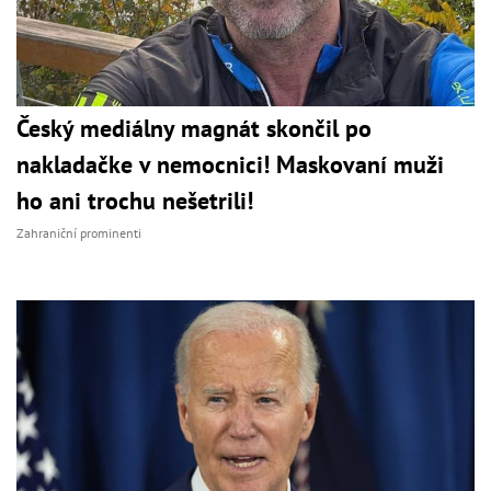
Český mediálny magnát skončil po
nakladačke v nemocnici! Maskovaní muži
ho ani trochu nešetrili!
Zahraniční prominenti