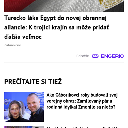
Turecko láka Egypt do novej obrannej
aliancie: K trojici krajín sa môže pridať
ďalšia veľmoc
Zahraničné
PREČÍTAJTE SI TIEŽ
Ako Gáboríkovci roky budovali svoj
verejný obraz: Zamilovaný pár a
rodinná idylka! Zmenilo sa niečo?