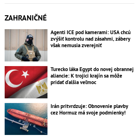
ZAHRANIČNÉ
Agenti ICE pod kamerami: USA chcú
zvýšiť kontrolu nad zásahmi, zábery
však nemusia zverejniť
Turecko láka Egypt do novej obrannej
aliancie: K trojici krajín sa môže
pridať ďalšia veľmoc
Irán pritvrdzuje: Obnovenie plavby
cez Hormuz má svoje podmienky!