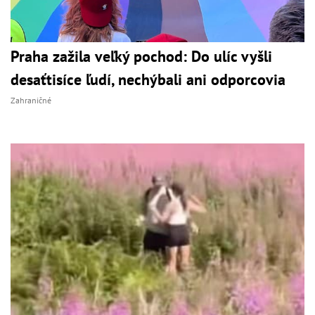
Praha zažila veľký pochod: Do ulíc vyšli
desaťtisíce ľudí, nechýbali ani odporcovia
Zahraničné