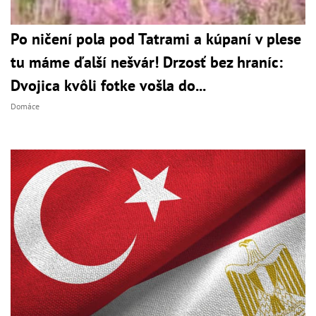
Po ničení pola pod Tatrami a kúpaní v plese
tu máme ďalší nešvár! Drzosť bez hraníc:
Dvojica kvôli fotke vošla do...
Domáce