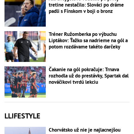
tretine nestačilo: Slováci po dráme
padli s Fínskom v boji o bronz
Tréner Ružomberka po výbuchu
Liptákov: Ťažko sa nadrieme na gól a
potom rozdávame takéto darčeky
Čakanie na gól pokračuje: Trnava
rozhodla už do prestávky, Spartak dal
nováčikovi tvrdú lekciu
LLIFESTYLE
Chorvátsko už nie je najlacnejšou