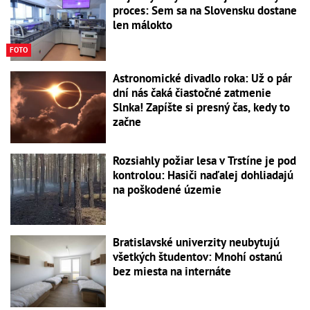
proces: Sem sa na Slovensku dostane
len málokto
FOTO
Astronomické divadlo roka: Už o pár
dní nás čaká čiastočné zatmenie
Slnka! Zapíšte si presný čas, kedy to
začne
Rozsiahly požiar lesa v Trstíne je pod
kontrolou: Hasiči naďalej dohliadajú
na poškodené územie
Bratislavské univerzity neubytujú
všetkých študentov: Mnohí ostanú
bez miesta na internáte