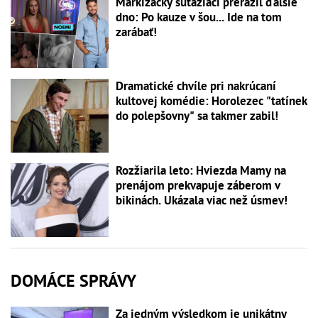
Markizácky súťažiaci prerazil ďalšie
dno: Po kauze v šou... Ide na tom
zarábať!
Dramatické chvíle pri nakrúcaní
kultovej komédie: Horolezec "tatínek
do polepšovny" sa takmer zabil!
Rozžiarila leto: Hviezda Mamy na
prenájom prekvapuje záberom v
bikinách. Ukázala viac než úsmev!
DOMÁCE SPRÁVY
Za jedným výsledkom je unikátny