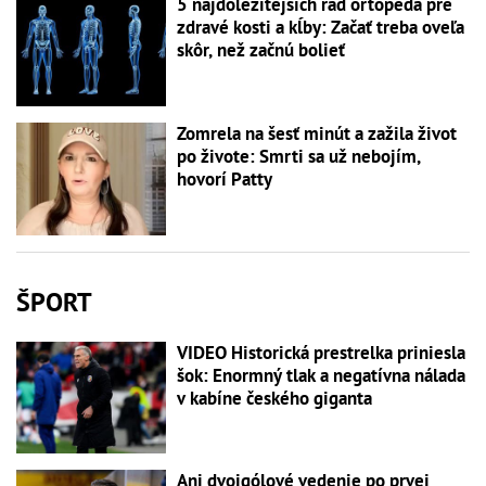
5 najdôležitejších rád ortopéda pre
zdravé kosti a kĺby: Začať treba oveľa
skôr, než začnú bolieť
Zomrela na šesť minút a zažila život
po živote: Smrti sa už nebojím,
hovorí Patty
ŠPORT
VIDEO Historická prestrelka priniesla
šok: Enormný tlak a negatívna nálada
v kabíne českého giganta
Ani dvojgólové vedenie po prvej