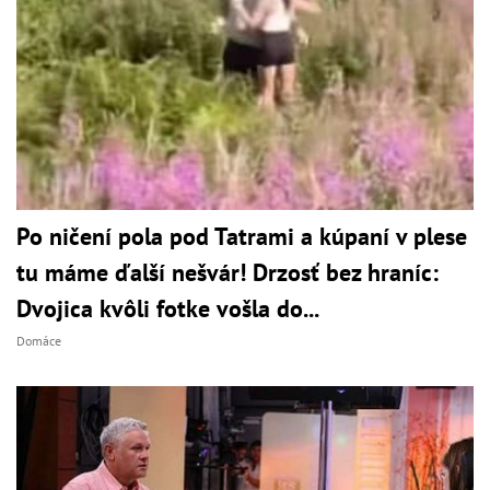
Po ničení pola pod Tatrami a kúpaní v plese
tu máme ďalší nešvár! Drzosť bez hraníc:
Dvojica kvôli fotke vošla do...
Domáce