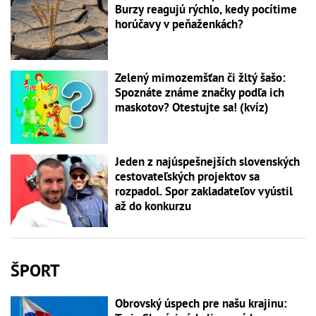
Burzy reagujú rýchlo, kedy pocítime
horúčavy v peňaženkách?
Zelený mimozemšťan či žltý šašo:
Spoznáte známe značky podľa ich
maskotov? Otestujte sa! (kvíz)
Jeden z najúspešnejších slovenských
cestovateľských projektov sa
rozpadol. Spor zakladateľov vyústil
až do konkurzu
ŠPORT
Obrovský úspech pre našu krajinu: