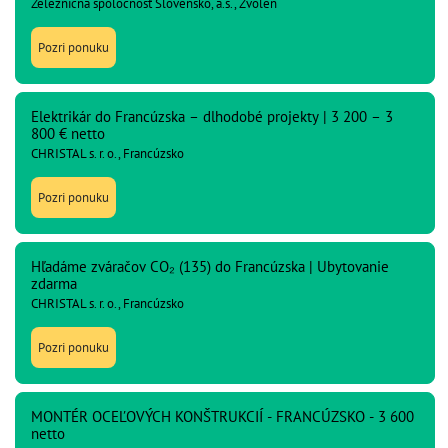
Železničná spoločnosť Slovensko, a.s., Zvolen
Pozri ponuku
Elektrikár do Francúzska – dlhodobé projekty | 3 200 – 3
800 € netto
CHRISTAL s. r. o., Francúzsko
Pozri ponuku
Hľadáme zváračov CO₂ (135) do Francúzska | Ubytovanie
zdarma
CHRISTAL s. r. o., Francúzsko
Pozri ponuku
MONTÉR OCEĽOVÝCH KONŠTRUKCIÍ - FRANCÚZSKO - 3 600
netto