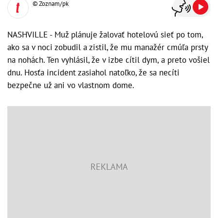
© Zoznam/pk
NASHVILLE - Muž plánuje žalovať hotelovú sieť po tom,
ako sa v noci zobudil a zistil, že mu manažér cmúľa prsty
na nohách. Ten vyhlásil, že v izbe cítil dym, a preto vošiel
dnu. Hosťa incident zasiahol natoľko, že sa necíti
bezpečne už ani vo vlastnom dome.