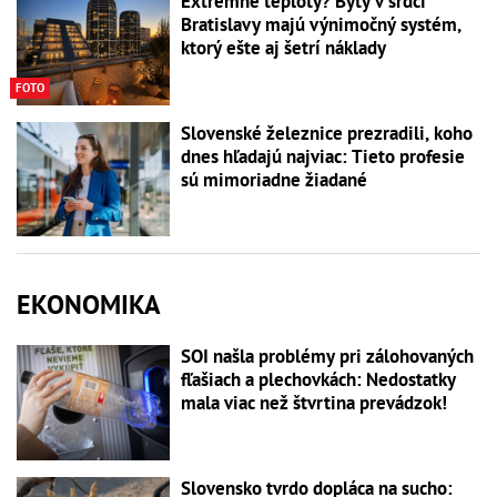
Extrémne teploty? Byty v srdci
Bratislavy majú výnimočný systém,
ktorý ešte aj šetrí náklady
FOTO
Slovenské železnice prezradili, koho
dnes hľadajú najviac: Tieto profesie
sú mimoriadne žiadané
EKONOMIKA
SOI našla problémy pri zálohovaných
fľašiach a plechovkách: Nedostatky
mala viac než štvrtina prevádzok!
Slovensko tvrdo dopláca na sucho: