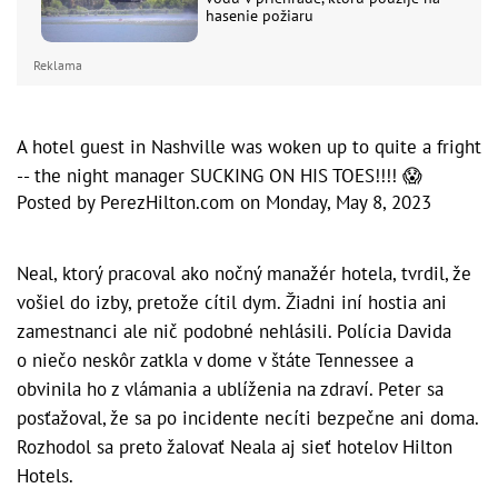
hasenie požiaru
Reklama
A hotel guest in Nashville was woken up to quite a fright
-- the night manager SUCKING ON HIS TOES!!!! 😱
Posted by
PerezHilton.com
on
Monday, May 8, 2023
Neal, ktorý pracoval ako nočný manažér hotela, tvrdil, že
vošiel do izby, pretože cítil dym. Žiadni iní hostia ani
zamestnanci ale nič podobné nehlásili. Polícia Davida
o niečo neskôr zatkla v dome v štáte Tennessee a
obvinila ho z vlámania a ublíženia na zdraví. Peter sa
posťažoval, že sa po incidente necíti bezpečne ani doma.
Rozhodol sa preto žalovať Neala aj sieť hotelov Hilton
Hotels.