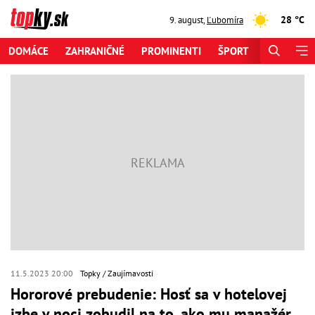
28 °C
9. august
,
Ľubomíra
DOMÁCE
ZAHRANIČNÉ
PROMINENTI
ŠPORT
ZAUJÍMAV
11.5.2023 20:00
Topky
Zaujímavosti
Hororové prebudenie: Hosť sa v hotelovej
izbe v noci zobudil na to, ako mu manažér