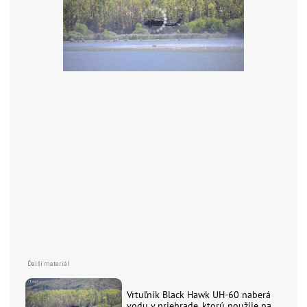
Vrtuľník Black Hawk UH-60 naberá
vodu v priehrade, ktorú použije na