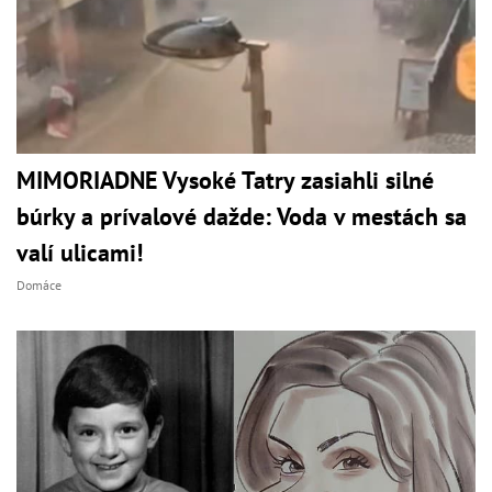
MIMORIADNE Vysoké Tatry zasiahli silné
búrky a prívalové dažde: Voda v mestách sa
valí ulicami!
Domáce