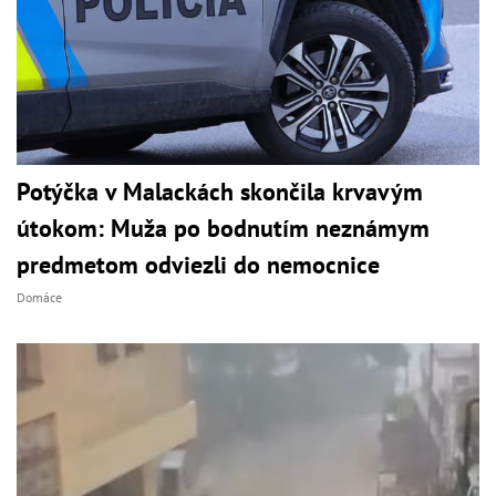
Potýčka v Malackách skončila krvavým
útokom: Muža po bodnutím neznámym
predmetom odviezli do nemocnice
Domáce