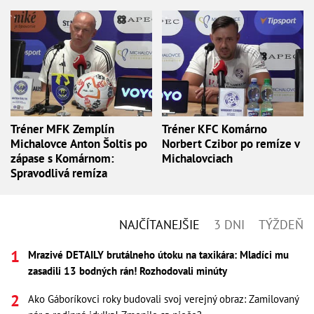
Tréner MFK Zemplín
Tréner KFC Komárno
Michalovce Anton Šoltis po
Norbert Czibor po remíze v
zápase s Komárnom:
Michalovciach
Spravodlivá remíza
NAJČÍTANEJŠIE
3 DNI
TÝŽDEŇ
Mrazivé DETAILY brutálneho útoku na taxikára: Mladíci mu
zasadili 13 bodných rán! Rozhodovali minúty
Ako Gáboríkovci roky budovali svoj verejný obraz: Zamilovaný