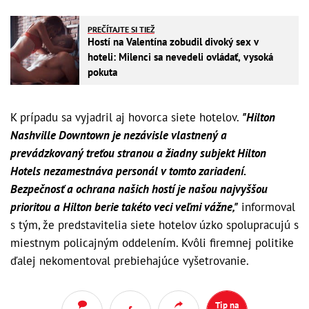
PREČÍTAJTE SI TIEŽ
Hostí na Valentína zobudil divoký sex v
hoteli: Milenci sa nevedeli ovládať, vysoká
pokuta
K prípadu sa vyjadril aj hovorca siete hotelov.
"Hilton
Nashville Downtown je nezávisle vlastnený a
prevádzkovaný treťou stranou a žiadny subjekt Hilton
Hotels nezamestnáva personál v tomto zariadení.
Bezpečnosť a ochrana našich hostí je našou najvyššou
prioritou a Hilton berie takéto veci veľmi vážne,"
informoval
s tým, že predstavitelia siete hotelov úzko spolupracujú s
miestnym policajným oddelením. Kvôli firemnej politike
ďalej nekomentoval prebiehajúce vyšetrovanie.
Tip na