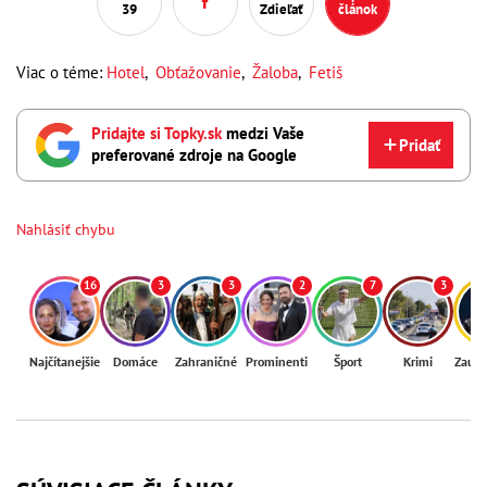
39
Zdieľať
článok
Viac o téme:
Hotel
,
Obťažovanie
,
Žaloba
,
Fetiš
Pridajte si Topky.sk
medzi Vaše
Pridať
preferované zdroje na Google
Nahlásiť chybu
16
3
3
2
7
3
Najčítanejšie
Domáce
Zahraničné
Prominenti
Šport
Krimi
Zaují