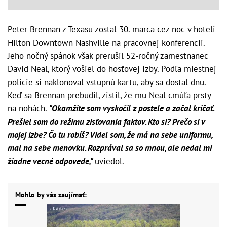
Peter Brennan z Texasu zostal 30. marca cez noc v hoteli
Hilton Downtown Nashville na pracovnej konferencii.
Jeho nočný spánok však prerušil 52-ročný zamestnanec
David Neal, ktorý vošiel do hosťovej izby. Podľa miestnej
polície si naklonoval vstupnú kartu, aby sa dostal dnu.
Keď sa Brennan prebudil, zistil, že mu Neal cmúľa prsty
na nohách.
"Okamžite som vyskočil z postele a začal kričať.
Prešiel som do režimu zisťovania faktov. Kto si? Prečo si v
mojej izbe? Čo tu robíš? Videl som, že má na sebe uniformu,
mal na sebe menovku. Rozprával sa so mnou, ale nedal mi
žiadne vecné odpovede,"
uviedol.
Mohlo by vás zaujímať: