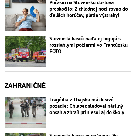
Počasiu na Slovensku doslova
preskočilo: Z chladnej noci rovno do
ďalších horúčav, platia výstrahy!
Slovenskí hasiči naďalej bojujú s
rozsiahlymi požiarmi vo Francúzsku
FOTO
ZAHRANIČNÉ
Tragédia v Thajsku má desivé
pozadie: Chlapec sledoval násilný
obsah a zbraň priniesol aj do školy
Slovenskí hasiči nepoľavujú: Vo