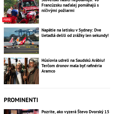
Francúzsku naďalej pomáhajú s
ničivými požiarmi
FOTO
Napätie na letisku v Sydney: Dve
lietadlá delili od zrážky len sekundy!
Húsíovia udreli na Saudskú Arábiu!
Terčom dronov mala byť rafinéria
Aramco
PROMINENTI
Pozrite, ako vyzerá Števo Dvorský 15