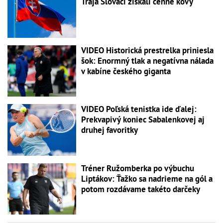
Traja Slováci získali cenné kovy
VIDEO Historická prestrelka priniesla
šok: Enormný tlak a negatívna nálada
v kabíne českého giganta
VIDEO Poľská tenistka ide ďalej:
Prekvapivý koniec Sabalenkovej aj
druhej favoritky
Tréner Ružomberka po výbuchu
Liptákov: Ťažko sa nadrieme na gól a
potom rozdávame takéto darčeky