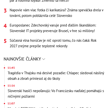
pár a rodinná idylka! Zmenilo sa niečo?
Napovie vám viac fotka či karikatúra? Známa speváčka drela v
továrni, potom pobláznila celé Slovensko
Europoslanec Zdechovský varuje pred ďalším škandálom:
Slovenské IT projekty preveruje Brusel, v hre sú milióny!
Súčasná vlna horúčav je nič oproti tomu, čo nás čaká: Rok
2027 zrejme prepíše teplotné rekordy
NAJNOVŠIE ČLÁNKY
11:45
Tragédia v Thajsku má desivé pozadie: Chlapec sledoval násilný
obsah a zbraň priniesol aj do školy
11:16
Slovenskí hasiči nepoľavujú: Vo Francúzsku naďalej pomáhajú s
ničivými požiarmi
11:07