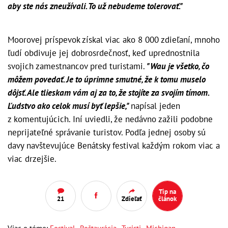
aby ste nás zneužívali. To už nebudeme tolerovať."
Moorovej príspevok získal viac ako 8 000 zdieľaní, mnoho
ľudí obdivuje jej dobrosrdečnosť, keď uprednostnila
svojich zamestnancov pred turistami.
"Wau je všetko, čo
môžem povedať. Je to úprimne smutné, že k tomu muselo
dôjsť. Ale tlieskam vám aj za to, že stojíte za svojím tímom.
Ľudstvo ako celok musí byť lepšie,"
napísal jeden
z komentujúcich. Iní uviedli, že nedávno zažili podobne
neprijateľné správanie turistov. Podľa jednej osoby sú
davy navštevujúce Benátsky festival každým rokom viac a
viac drzejšie.
Tip na
21
Zdieľať
článok