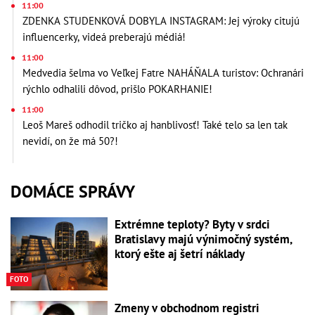
11:00
ZDENKA STUDENKOVÁ DOBYLA INSTAGRAM: Jej výroky citujú
influencerky, videá preberajú médiá!
11:00
Medvedia šelma vo Veľkej Fatre NAHÁŇALA turistov: Ochranári
rýchlo odhalili dôvod, prišlo POKARHANIE!
11:00
Leoš Mareš odhodil tričko aj hanblivosť! Také telo sa len tak
nevidí, on že má 50?!
DOMÁCE SPRÁVY
Extrémne teploty? Byty v srdci
Bratislavy majú výnimočný systém,
ktorý ešte aj šetrí náklady
FOTO
Zmeny v obchodnom registri