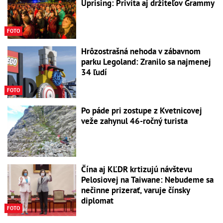
Uprising: Privíta aj držiteľov Grammy
FOTO
Hrôzostrašná nehoda v zábavnom
parku Legoland: Zranilo sa najmenej
34 ľudí
FOTO
Po páde pri zostupe z Kvetnicovej
veže zahynul 46-ročný turista
Čína aj KĽDR krtizujú návštevu
Pelosiovej na Taiwane: Nebudeme sa
nečinne prizerať, varuje čínsky
diplomat
FOTO