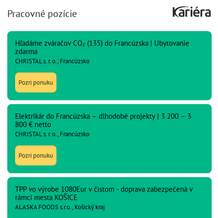
Pracovné pozície
Hľadáme zváračov CO₂ (135) do Francúzska | Ubytovanie
zdarma
CHRISTAL s. r. o., Francúzsko
Pozri ponuku
Elektrikár do Francúzska – dlhodobé projekty | 3 200 – 3
800 € netto
CHRISTAL s. r. o., Francúzsko
Pozri ponuku
TPP vo výrobe 1080Eur v čistom - doprava zabezpečená v
rámci mesta KOŠICE
ALASKA FOODS s.r.o., Košický kraj