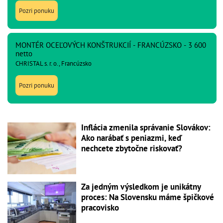
Pozri ponuku
MONTÉR OCEĽOVÝCH KONŠTRUKCIÍ - FRANCÚZSKO - 3 600
netto
CHRISTAL s. r. o., Francúzsko
Pozri ponuku
Inflácia zmenila správanie Slovákov:
Ako narábať s peniazmi, keď
nechcete zbytočne riskovať?
Za jedným výsledkom je unikátny
proces: Na Slovensku máme špičkové
pracovisko