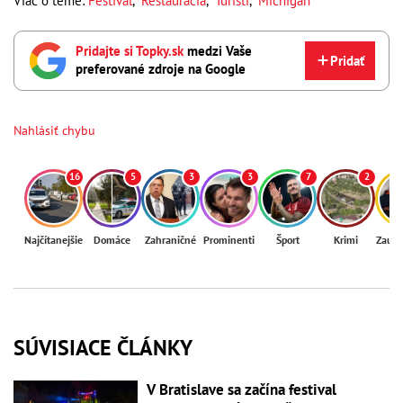
Viac o téme:
Festival
,
Reštaurácia
,
Turisti
,
Michigan
Pridajte si Topky.sk
medzi Vaše
Pridať
preferované zdroje na Google
Nahlásiť chybu
16
5
3
3
7
2
Najčítanejšie
Domáce
Zahraničné
Prominenti
Šport
Krimi
Zaují
SÚVISIACE ČLÁNKY
V Bratislave sa začína festival