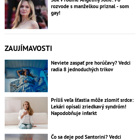
rozvode s manželkou priznal - som
gay!
ZAUJÍMAVOSTI
Neviete zaspať pre horúčavy? Vedci
radia 8 jednoduchých trikov
Príliš veľa šťastia môže zlomiť srdce:
Lekári opísali zriedkavý syndróm!
Napodobňuje infarkt
Čo sa deje pod Santorini? Vedci