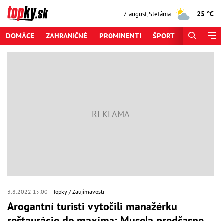
25 °C
7. august
,
Štefánia
DOMÁCE
ZAHRANIČNÉ
PROMINENTI
ŠPORT
ZAUJÍMAV
3.8.2022 15:00
Topky
Zaujímavosti
Arogantní turisti vytočili manažérku
reštaurácie do maxima: Musela predčasne