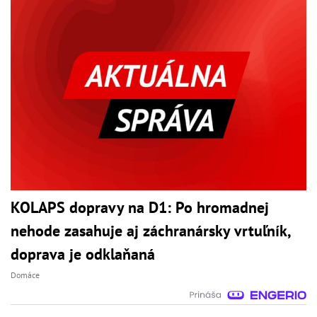
KOLAPS dopravy na D1: Po hromadnej
nehode zasahuje aj záchranársky vrtuľník,
doprava je odklaňaná
Domáce