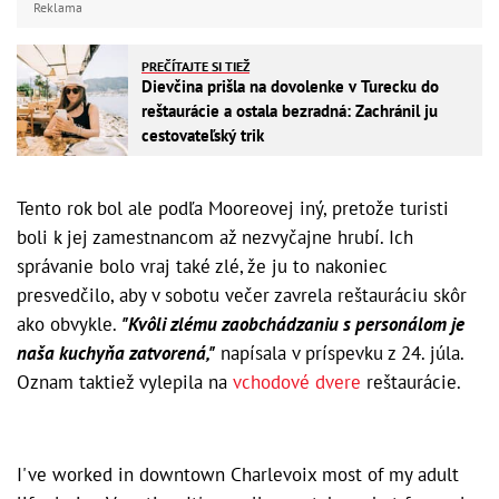
Reklama
PREČÍTAJTE SI TIEŽ
Dievčina prišla na dovolenke v Turecku do
reštaurácie a ostala bezradná: Zachránil ju
cestovateľský trik
Tento rok bol ale podľa Mooreovej iný, pretože turisti
boli k jej zamestnancom až nezvyčajne hrubí. Ich
správanie bolo vraj také zlé, že ju to nakoniec
presvedčilo, aby v sobotu večer zavrela reštauráciu skôr
ako obvykle.
"Kvôli zlému zaobchádzaniu s personálom je
naša kuchyňa zatvorená,"
napísala v príspevku z 24. júla.
Oznam taktiež vylepila na
vchodové dvere
reštaurácie.
I've worked in downtown Charlevoix most of my adult