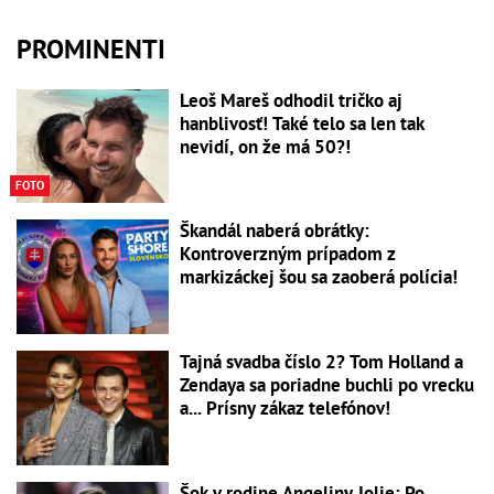
PROMINENTI
Leoš Mareš odhodil tričko aj
hanblivosť! Také telo sa len tak
nevidí, on že má 50?!
FOTO
Škandál naberá obrátky:
Kontroverzným prípadom z
markizáckej šou sa zaoberá polícia!
Tajná svadba číslo 2? Tom Holland a
Zendaya sa poriadne buchli po vrecku
a... Prísny zákaz telefónov!
Šok v rodine Angeliny Jolie: Po