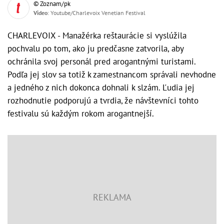
© Zoznam/pk
Video
: Youtube/Charlevoix Venetian Festival
CHARLEVOIX - Manažérka reštaurácie si vyslúžila
pochvalu po tom, ako ju predčasne zatvorila, aby
ochránila svoj personál pred arogantnými turistami.
Podľa jej slov sa totiž k zamestnancom správali nevhodne
a jedného z nich dokonca dohnali k slzám. Ľudia jej
rozhodnutie podporujú a tvrdia, že návštevníci tohto
festivalu sú každým rokom arogantnejší.