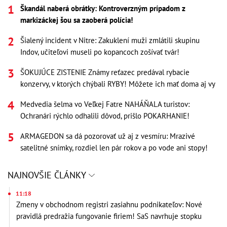
Škandál naberá obrátky: Kontroverzným prípadom z
markizáckej šou sa zaoberá polícia!
Šialený incident v Nitre: Zakuklení muži zmlátili skupinu
Indov, učiteľovi museli po kopancoch zošívať tvár!
ŠOKUJÚCE ZISTENIE Známy reťazec predával rybacie
konzervy, v ktorých chýbali RYBY! Môžete ich mať doma aj vy
Medvedia šelma vo Veľkej Fatre NAHÁŇALA turistov:
Ochranári rýchlo odhalili dôvod, prišlo POKARHANIE!
ARMAGEDON sa dá pozorovať už aj z vesmíru: Mrazivé
satelitné snímky, rozdiel len pár rokov a po vode ani stopy!
NAJNOVŠIE ČLÁNKY
11:18
Zmeny v obchodnom registri zasiahnu podnikateľov: Nové
pravidlá predražia fungovanie firiem! SaS navrhuje stopku