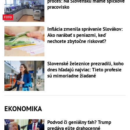
proces: Na Slovensku máme špičkové
pracovisko
FOTO
Inflácia zmenila správanie Slovákov:
Ako narábať s peniazmi, keď
nechcete zbytočne riskovať?
Slovenské železnice prezradili, koho
dnes hľadajú najviac: Tieto profesie
sú mimoriadne žiadané
EKONOMIKA
Podvod či geniálny ťah? Trump
predáva elite drahocenné