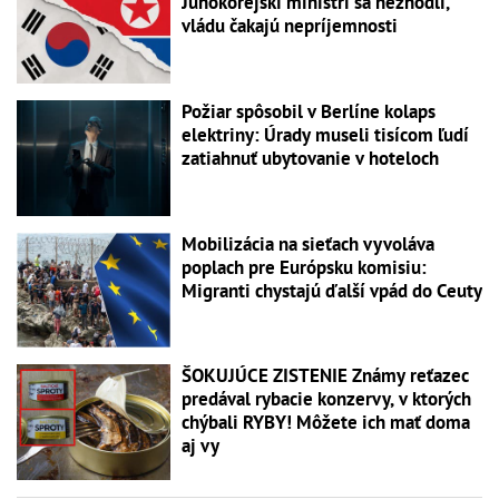
Juhokórejskí ministri sa nezhodli,
vládu čakajú nepríjemnosti
Požiar spôsobil v Berlíne kolaps
elektriny: Úrady museli tisícom ľudí
zatiahnuť ubytovanie v hoteloch
Mobilizácia na sieťach vyvoláva
poplach pre Európsku komisiu:
Migranti chystajú ďalší vpád do Ceuty
ŠOKUJÚCE ZISTENIE Známy reťazec
predával rybacie konzervy, v ktorých
chýbali RYBY! Môžete ich mať doma
aj vy