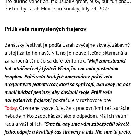
life during Venetian. It's usually great, busy, but fun and...
Posted by
Larah Moore
on
Sunday, July 24, 2022
Príliš veľa namyslených frajerov
Benátsky festival je podľa Larah zvyčajne skvelý, zábavný
a stojí za to ho navštíviť, no je neuveriteľne sklamaná a
zahanbená tým, čo sa deje tento rok.
"Moji zamestnanci
boli utláčaní celý týždeň. Včerajšia noc bola poslednou
kvapkou. Príliš veľa hrubých komentárov, príliš veľa
arogantných jednotlivcov, ktorí sa správajú, ako keby na nás
mohli hádzať peniaze, aby dosiahli svoje. Príliš veľa
namyslených frajerov,"
pokračuje v rozhovore pre
Today
. Otvorene vysvetľuje, že s pracovníkmi reštaurácie
nebude nikto zaobchádzať ako s odpadom. Má ich veľmi
rada a váži si ich.
"Sme tu, aby sme vám zabezpečili skvelé
jedlo, nápoje a kvalitný čas strávený u nás. Nie sme tu preto,