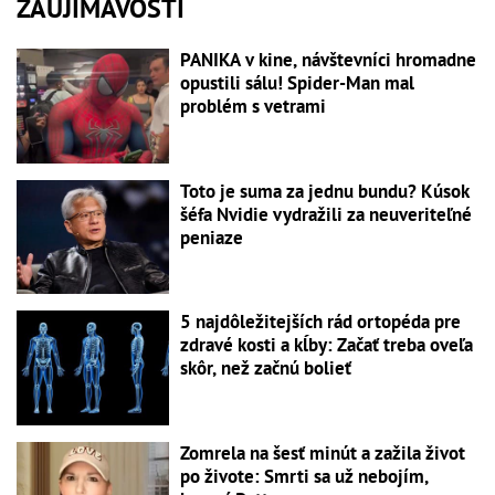
ZAUJÍMAVOSTI
PANIKA v kine, návštevníci hromadne
opustili sálu! Spider-Man mal
problém s vetrami
Toto je suma za jednu bundu? Kúsok
šéfa Nvidie vydražili za neuveriteľné
peniaze
5 najdôležitejších rád ortopéda pre
zdravé kosti a kĺby: Začať treba oveľa
skôr, než začnú bolieť
Zomrela na šesť minút a zažila život
po živote: Smrti sa už nebojím,