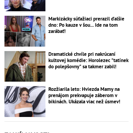
Markizácky súťažiaci prerazil ďalšie
dno: Po kauze v šou... Ide na tom
zarábať!
Dramatické chvíle pri nakrúcaní
kultovej komédie: Horolezec "tatínek
do polepšovny" sa takmer zabil!
Rozžiarila leto: Hviezda Mamy na
prenájom prekvapuje záberom v
bikinách. Ukázala viac než úsmev!