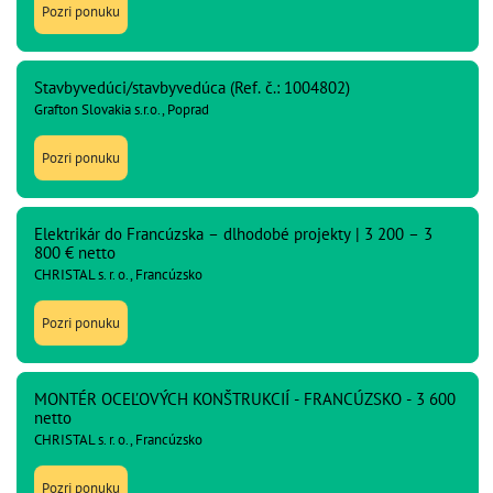
Pozri ponuku
Stavbyvedúci/stavbyvedúca (Ref. č.: 1004802)
Grafton Slovakia s.r.o., Poprad
Pozri ponuku
Elektrikár do Francúzska – dlhodobé projekty | 3 200 – 3
800 € netto
CHRISTAL s. r. o., Francúzsko
Pozri ponuku
MONTÉR OCEĽOVÝCH KONŠTRUKCIÍ - FRANCÚZSKO - 3 600
netto
CHRISTAL s. r. o., Francúzsko
Pozri ponuku