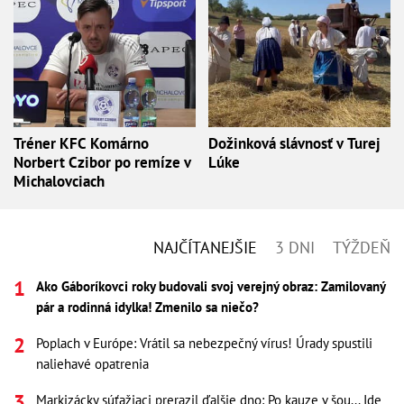
Tréner KFC Komárno
Dožinková slávnosť v Turej
Norbert Czibor po remíze v
Lúke
Michalovciach
NAJČÍTANEJŠIE
3 DNI
TÝŽDEŇ
Ako Gáboríkovci roky budovali svoj verejný obraz: Zamilovaný
pár a rodinná idylka! Zmenilo sa niečo?
Poplach v Európe: Vrátil sa nebezpečný vírus! Úrady spustili
naliehavé opatrenia
Markizácky súťažiaci prerazil ďalšie dno: Po kauze v šou... Ide