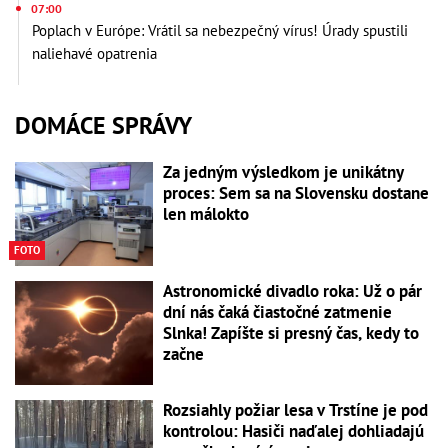
07:00
Poplach v Európe: Vrátil sa nebezpečný vírus! Úrady spustili
naliehavé opatrenia
DOMÁCE SPRÁVY
Za jedným výsledkom je unikátny
proces: Sem sa na Slovensku dostane
len málokto
FOTO
Astronomické divadlo roka: Už o pár
dní nás čaká čiastočné zatmenie
Slnka! Zapíšte si presný čas, kedy to
začne
Rozsiahly požiar lesa v Trstíne je pod
kontrolou: Hasiči naďalej dohliadajú