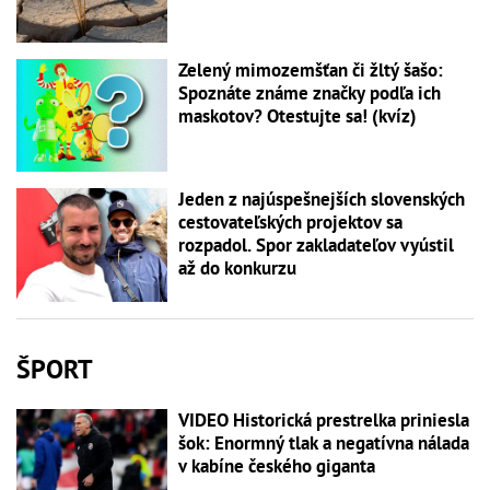
Zelený mimozemšťan či žltý šašo:
Spoznáte známe značky podľa ich
maskotov? Otestujte sa! (kvíz)
Jeden z najúspešnejších slovenských
cestovateľských projektov sa
rozpadol. Spor zakladateľov vyústil
až do konkurzu
ŠPORT
VIDEO Historická prestrelka priniesla
šok: Enormný tlak a negatívna nálada
v kabíne českého giganta