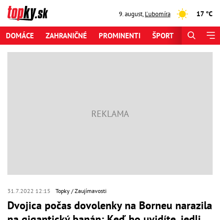
17 °C
9. august
,
Ľubomíra
DOMÁCE
ZAHRANIČNÉ
PROMINENTI
ŠPORT
ZAUJÍMAV
31.7.2022 12:15
Topky
Zaujímavosti
Dvojica počas dovolenky na Borneu narazila
na gigantický banán: Keď ho uvidíte, jedli