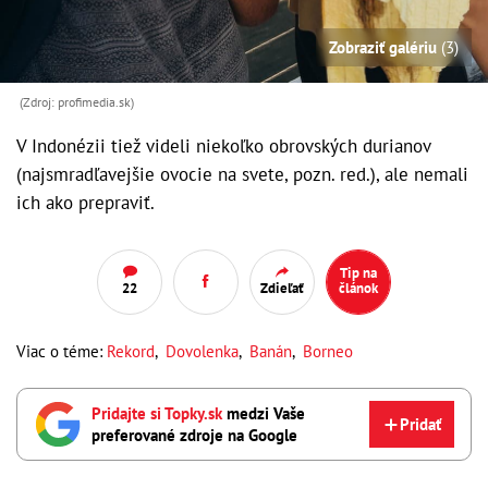
Zobraziť galériu
(3)
(Zdroj: profimedia.sk)
V Indonézii tiež videli niekoľko obrovských durianov
(najsmradľavejšie ovocie na svete, pozn. red.), ale nemali
ich ako prepraviť.
Tip na
22
Zdieľať
článok
Viac o téme:
Rekord
,
Dovolenka
,
Banán
,
Borneo
Pridajte si Topky.sk
medzi Vaše
Pridať
preferované zdroje na Google