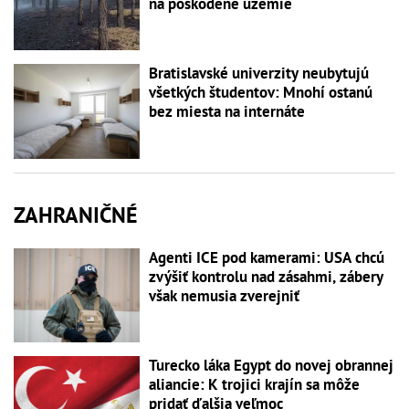
na poškodené územie
Bratislavské univerzity neubytujú
všetkých študentov: Mnohí ostanú
bez miesta na internáte
ZAHRANIČNÉ
Agenti ICE pod kamerami: USA chcú
zvýšiť kontrolu nad zásahmi, zábery
však nemusia zverejniť
Turecko láka Egypt do novej obrannej
aliancie: K trojici krajín sa môže
pridať ďalšia veľmoc