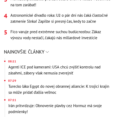
na tom zarábať!
Astronomické divadlo roka: Už o pár dní nás čaká čiastočné
zatmenie Slnka! Zapíšte si presný čas, kedy to začne
Fico varuje pred extrémne suchou budúcnosťou: Zákaz
vývozu vody nestačí, čakajú nás miliardové investície
NAJNOVŠIE ČLÁNKY
08:11
Agenti ICE pod kamerami: USA chcú zvýšiť kontrolu nad
zásahmi, zábery však nemusia zverejniť
07:29
Turecko láka Egypt do novej obrannej aliancie: K trojici krajín
sa môže pridať ďalšia veľmoc
07:11
Irán pritvrdzuje: Obnovenie plavby cez Hormuz má svoje
podmienky!