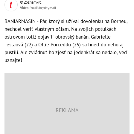
© Zoznam/rd
Video
: YouTube/daymail
BANJARMASIN - Pár, ktorý si užíval dovolenku na Borneu,
nechcel veriť vlastným očiam. Na svojich potulkách
ostrovom totiž objavili obrovský banán. Gabrielle
Testaová (22) a Ollie Porceddu (25) sa hneď do neho aj
pustili. Ale zvládnuť ho zjesť na jedenkrát sa nedalo, veď
uznajte!