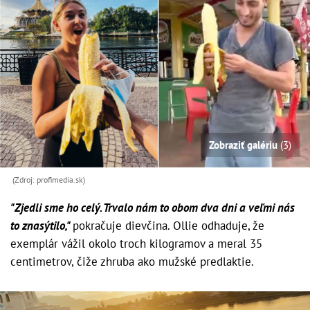
Zobraziť galériu
(3)
(Zdroj: profimedia.sk)
"Zjedli sme ho celý. Trvalo nám to obom dva dni a veľmi nás
to znasýtilo,"
pokračuje dievčina. Ollie odhaduje, že
exemplár vážil okolo troch kilogramov a meral 35
centimetrov, čiže zhruba ako mužské predlaktie.