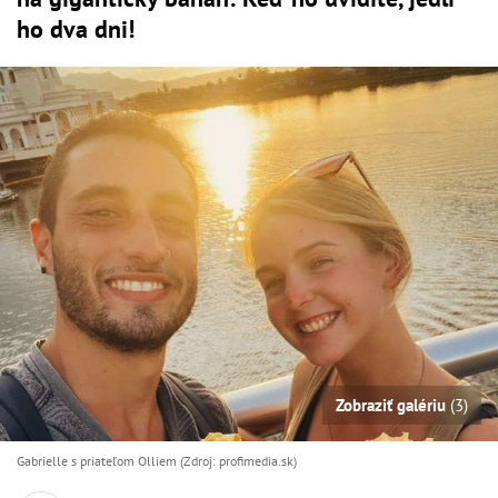
ho dva dni!
Zobraziť galériu
(3)
Gabrielle s priateľom Olliem (Zdroj: profimedia.sk)