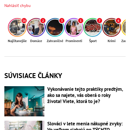
Nahlásiť chybu
16
2
3
1
7
6
Najčítanejšie
Domáce
Zahraničné
Prominenti
Šport
Krimi
Zaují
SÚVISIACE ČLÁNKY
Vykonávanie tejto praktiky predtým,
ako sa najete, vás oberá o roky
života! Viete, ktorá to je?
Slováci v lete menia nákupné zvyky:
Vo veľkom siahajú po TÝCHTO