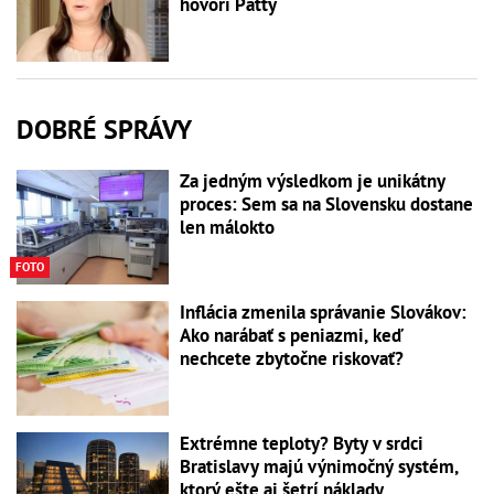
hovorí Patty
DOBRÉ SPRÁVY
Za jedným výsledkom je unikátny
proces: Sem sa na Slovensku dostane
len málokto
FOTO
Inflácia zmenila správanie Slovákov:
Ako narábať s peniazmi, keď
nechcete zbytočne riskovať?
Extrémne teploty? Byty v srdci
Bratislavy majú výnimočný systém,
ktorý ešte aj šetrí náklady