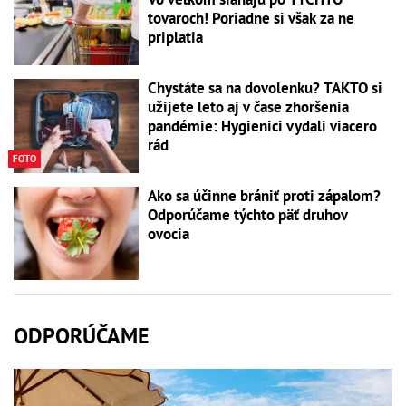
tovaroch! Poriadne si však za ne
priplatia
Chystáte sa na dovolenku? TAKTO si
užijete leto aj v čase zhoršenia
pandémie: Hygienici vydali viacero
rád
FOTO
Ako sa účinne brániť proti zápalom?
Odporúčame týchto päť druhov
ovocia
ODPORÚČAME