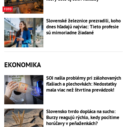
FOTO
Slovenské železnice prezradili, koho
dnes hľadajú najviac: Tieto profesie
sú mimoriadne žiadané
EKONOMIKA
SOI našla problémy pri zálohovaných
fľašiach a plechovkách: Nedostatky
mala viac než štvrtina prevádzok!
Slovensko tvrdo dopláca na sucho:
Burzy reagujú rýchlo, kedy pocítime
horúčavy v peňaženkách?