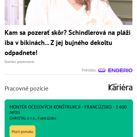
Kam sa pozerať skôr? Schindlerová na pláži
iba v bikinách... Z jej bujného dekoltu
odpadnete!
Domáci prominenti
Pracovné pozície
MONTÉR OCEĽOVÝCH KONŠTRUKCIÍ - FRANCÚZSKO - 3 600
netto
CHRISTAL s. r. o., Francúzsko
Pozri ponuku