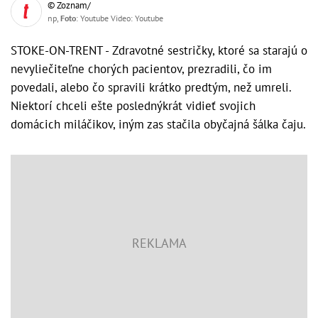
© Zoznam/
np,
Foto
: Youtube Video: Youtube
STOKE-ON-TRENT - Zdravotné sestričky, ktoré sa starajú o
nevyliečiteľne chorých pacientov, prezradili, čo im
povedali, alebo čo spravili krátko predtým, než umreli.
Niektorí chceli ešte poslednýkrát vidieť svojich
domácich miláčikov, iným zas stačila obyčajná šálka čaju.