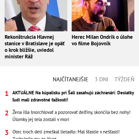
Rekonštrukcia Hlavnej
Herec Milan Ondrík o úlohe
stanice v Bratislave je opäť
vo filme Bojovník
o krok bližšie, uviedol
minister Ráž
NAJČÍTANEJŠIE
3 DNI
TÝŽDEŇ
AKTUÁLNE Na kúpalisku pri Šali zasahujú záchranári: Desiatky
ľudí mali zdravotné ťažkosti!
Žena išla šnorchlovať a pozorovať delfíny, skončila bez nohy!
Úlomky jej tela zostali v mori
Otec troch detí zmeškal lietadlo: Mal šťastie v nešťastí!
Zachránilo mu to život