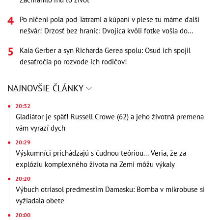
Po ničení pola pod Tatrami a kúpaní v plese tu máme ďalší
nešvár! Drzosť bez hraníc: Dvojica kvôli fotke vošla do...
Kaia Gerber a syn Richarda Gerea spolu: Osud ich spojil
desaťročia po rozvode ich rodičov!
NAJNOVŠIE ČLÁNKY
20:32
Gladiátor je späť! Russell Crowe (62) a jeho životná premena
vám vyrazí dych
20:29
Výskumníci prichádzajú s čudnou teóriou... Veria, že za
explóziu komplexného života na Zemi môžu výkaly
20:20
Výbuch otriasol predmestím Damasku: Bomba v mikrobuse si
vyžiadala obete
20:00