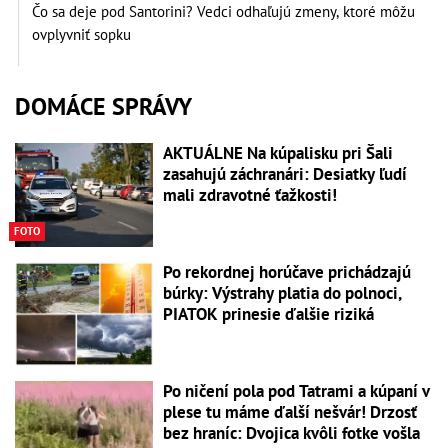
Čo sa deje pod Santorini? Vedci odhaľujú zmeny, ktoré môžu
ovplyvniť sopku
DOMÁCE SPRÁVY
AKTUÁLNE Na kúpalisku pri Šali
zasahujú záchranári: Desiatky ľudí
mali zdravotné ťažkosti!
FOTO
Po rekordnej horúčave prichádzajú
búrky: Výstrahy platia do polnoci,
PIATOK prinesie ďalšie riziká
Po ničení pola pod Tatrami a kúpaní v
plese tu máme ďalší nešvár! Drzosť
bez hraníc: Dvojica kvôli fotke vošla