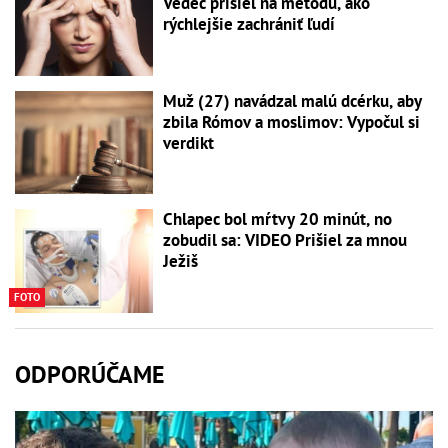
Vedec prišiel na metódu, ako
rýchlejšie zachrániť ľudí
Muž (27) navádzal malú dcérku, aby
zbila Rómov a moslimov: Vypočul si
verdikt
Chlapec bol mŕtvy 20 minút, no
zobudil sa: VIDEO Prišiel za mnou
Ježiš
FOTO
ODPORÚČAME