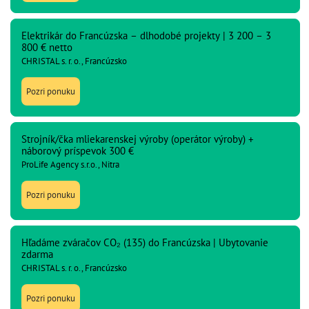
Elektrikár do Francúzska – dlhodobé projekty | 3 200 – 3
800 € netto
CHRISTAL s. r. o., Francúzsko
Pozri ponuku
Strojník/čka mliekarenskej výroby (operátor výroby) +
náborový príspevok 300 €
ProLife Agency s.r.o., Nitra
Pozri ponuku
Hľadáme zváračov CO₂ (135) do Francúzska | Ubytovanie
zdarma
CHRISTAL s. r. o., Francúzsko
Pozri ponuku