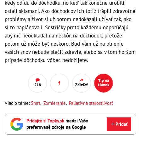
kedy odídu do dôchodku, no keď tak konečne urobili,
ostali sklamaní. Ako dôchodcov ich totiž trápili zdravotné
problémy a život si už potom nedokázali užívať tak, ako
si to naplánovali. Sestričky preto každému odporúčajú,
aby nič neodkladal na neskôr, na dôchodok, pretože
potom už môže byť neskoro. Buď vám už na plnenie
vašich snov nebude stačiť zdravie, alebo sa v tom horšom
prípade dôchodku vôbec nedožijete.
Tip na
218
Zdieľať
článok
Viac o téme:
Smrť
,
Zomieranie
,
Paliatívna starostlivosť
Pridajte si Topky.sk
medzi Vaše
Pridať
preferované zdroje na Google