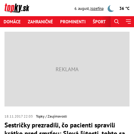
36 °C
6. august
,
Jozefína
DOMÁCE
ZAHRANIČNÉ
PROMINENTI
ŠPORT
ZAUJÍMAV
18.11.2017 22:03
Topky
Zaujímavosti
Sestričky prezradili, čo pacienti spravili
krátko pred smrťou: Slová ľútosti, tohto sa