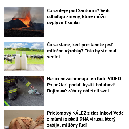
Čo sa deje pod Santorini? Vedci
odhaľujú zmeny, ktoré môžu
ovplyvniť sopku
Čo sa stane, keď prestanete jesť
mliečne výrobky? Toto by ste mali
vedieť
Hasiči nezachraňujú len ľudí: VIDEO
Po požiari podali kyslík holubovi!
Dojímavé zábery obleteli svet
Prielomový NÁLEZ z čias Inkov! Vedci
z múmií získali DNA vírusu, ktorý
zabíjal milióny ľudí