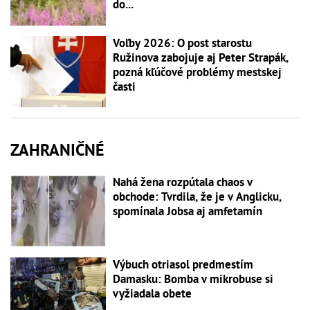
do...
Voľby 2026: O post starostu
Ružinova zabojuje aj Peter Strapák,
pozná kľúčové problémy mestskej
časti
ZAHRANIČNÉ
Nahá žena rozpútala chaos v
obchode: Tvrdila, že je v Anglicku,
spomínala Jobsa aj amfetamín
Výbuch otriasol predmestím
Damasku: Bomba v mikrobuse si
vyžiadala obete