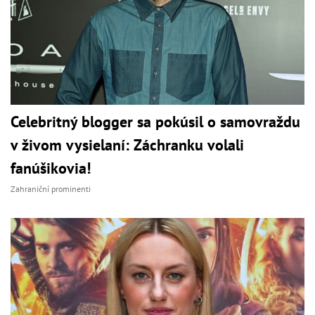
Celebritný blogger sa pokúsil o samovraždu
v živom vysielaní: Záchranku volali
fanúšikovia!
Zahraniční prominenti