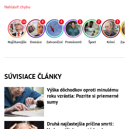
Nahlásiť chybu
16
4
4
5
7
3
Najčítanejšie
Domáce
Zahraničné
Prominenti
Šport
Krimi
Zaují
SÚVISIACE ČLÁNKY
Výška dôchodkov oproti minulému
roku vzrástla: Pozrite si priemerné
sumy
Druhá najčastejšia príčina smrti: