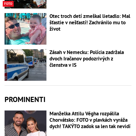
FOTO
Otec troch detí zmeškal lietadlo: Mal
šťastie v nešťastí! Zachránilo mu to
život
Zásah v Nemecku: Polícia zadržala
dvoch Iračanov podozrivých z
členstva v IS
PROMINENTI
Manželka Attilu Végha rozpálila
Chorvátsko: FOTO v plavkách vyráža
dych! TAKÝTO zadok sa len tak nevidí