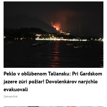
Peklo v obľúbenom Taliansku: Pri Gardskom
jazere zúri požiar! Dovolenkárov narýchlo
evakuovali
Zahraničné