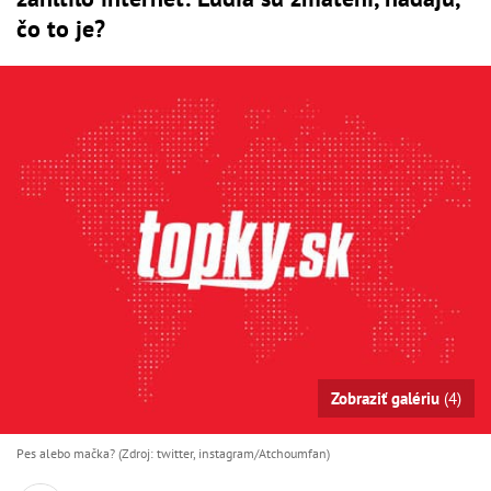
čo to je?
Zobraziť galériu
(4)
Pes alebo mačka? (Zdroj: twitter, instagram/Atchoumfan)