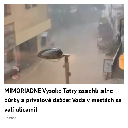
MIMORIADNE Vysoké Tatry zasiahli silné
búrky a prívalové dažde: Voda v mestách sa
valí ulicami!
Domáce