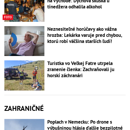
na východe: Dychová skúška u
tínedžera odhalila alkohol
FOTO
Neznesiteľné horúčavy ako vážna
hrozba: Lekárka varuje pred chybou,
ktorú robí väčšina starších ľudí!
Turistka vo Veľkej Fatre utrpela
zranenie členka: Zachraňovali ju
horskí záchranári
ZAHRANIČNÉ
Poplach v Nemecku: Po drone s
výbušninou hlásia ďalšie bezpilotné