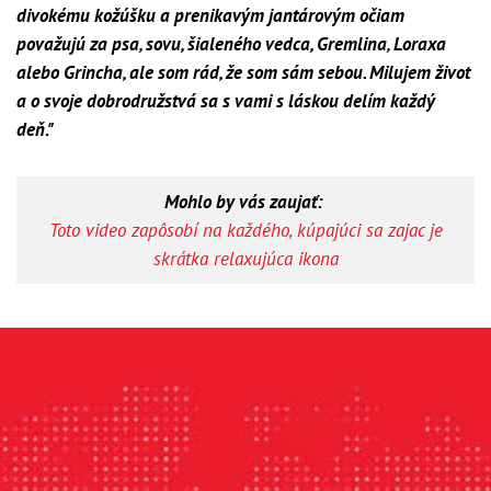
divokému kožúšku a prenikavým jantárovým očiam
považujú za psa, sovu, šialeného vedca, Gremlina, Loraxa
alebo Grincha, ale som rád, že som sám sebou. Milujem život
a o svoje dobrodružstvá sa s vami s láskou delím každý
deň."
Mohlo by vás zaujať:
Toto video zapôsobí na každého, kúpajúci sa zajac je
skrátka relaxujúca ikona