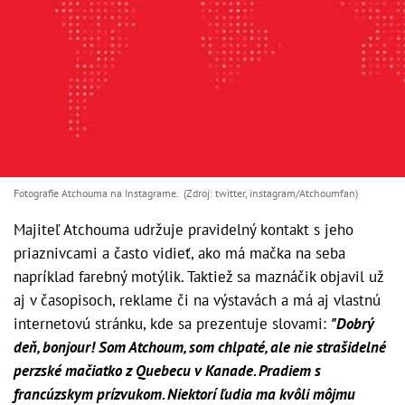
Fotografie Atchouma na Instagrame. (Zdroj: twitter, instagram/Atchoumfan)
Majiteľ Atchouma udržuje pravidelný kontakt s jeho
priaznivcami a často vidieť, ako má mačka na seba
napríklad farebný motýlik. Taktiež sa maznáčik objavil už
aj v časopisoch, reklame či na výstavách a má aj vlastnú
internetovú stránku, kde sa prezentuje slovami:
"Dobrý
deň, bonjour! Som Atchoum, som chlpaté, ale nie strašidelné
perzské mačiatko z Quebecu v Kanade. Pradiem s
francúzskym prízvukom. Niektorí ľudia ma kvôli môjmu