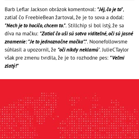
Barb Leflar Jackson obrázok komentoval:
"Jéj, čo je to"
,
zatiaľ čo FreebieBean žartoval, že je to sova a dodal:
"Nech je to hocičo, chcem to."
. Stillchip si bol istý, že sa
díva na mačku:
"Zatiaľ čo uši sú sotva viditeľné, oči sú jasné
znamenie: "Je to jednoznačne mačka"."
. Noonefollowsme
súhlasil a upozornil, že
"oči nikdy neklamú
". JulieCTaylor
však pre zmenu tvrdila, že je to rozhodne pes:
"Veľmi
zlatý!"