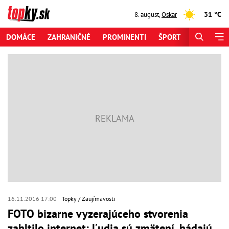
31 °C
8. august
,
Oskar
DOMÁCE
ZAHRANIČNÉ
PROMINENTI
ŠPORT
ZAUJÍMAV
16.11.2016 17:00
Topky
Zaujímavosti
FOTO bizarne vyzerajúceho stvorenia
zahltilo internet: Ľudia sú zmätení, hádajú,