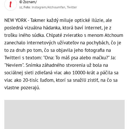
© Zoznam/
sz,
Foto
: Instagram/Atchoumfan, Twitter
NEW YORK - Takmer každý miluje optické ilúzie, ale
posledná vizuálna hádanka, ktorá baví internet, je z
trošku iného súdka. Chlpaté zvieratko s menom Atchoum
zanechalo internetových užívateľov na pochybách, čo je
to za druh po tom, čo sa objavila jeho fotografia na
Twitteri s textom: "Ona: To máš psa alebo mačku?" Ja:
"Neviem". Snímka záhadného stvorenia už bola na
sociálnej sieti zdieľaná viac ako 10000-krát a páčila sa
viac ako 20-tisíc ľuďom, ktorí sa snažili zistiť, na čo sa
vlastne pozerajú.