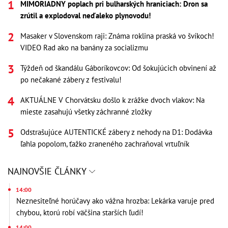
MIMORIADNY poplach pri bulharských hraniciach: Dron sa
zrútil a explodoval neďaleko plynovodu!
Masaker v Slovenskom raji: Známa roklina praská vo švíkoch!
VIDEO Rad ako na banány za socializmu
Týždeň od škandálu Gáboríkovcov: Od šokujúcich obvinení až
po nečakané zábery z festivalu!
AKTUÁLNE V Chorvátsku došlo k zrážke dvoch vlakov: Na
mieste zasahujú všetky záchranné zložky
Odstrašujúce AUTENTICKÉ zábery z nehody na D1: Dodávka
ľahla popolom, ťažko zraneného zachraňoval vrtuľník
NAJNOVŠIE ČLÁNKY
14:00
Neznesiteľné horúčavy ako vážna hrozba: Lekárka varuje pred
chybou, ktorú robí väčšina starších ľudí!
14:00