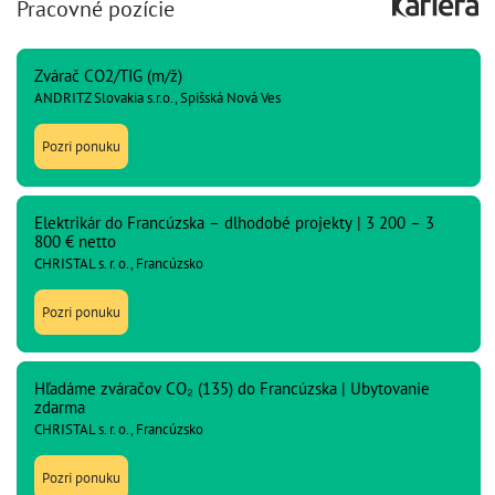
Pracovné pozície
Zvárač CO2/TIG (m/ž)
ANDRITZ Slovakia s.r.o., Spišská Nová Ves
Pozri ponuku
Elektrikár do Francúzska – dlhodobé projekty | 3 200 – 3
800 € netto
CHRISTAL s. r. o., Francúzsko
Pozri ponuku
Hľadáme zváračov CO₂ (135) do Francúzska | Ubytovanie
zdarma
CHRISTAL s. r. o., Francúzsko
Pozri ponuku