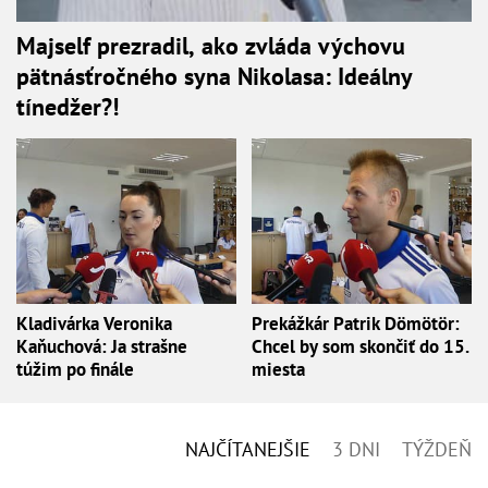
Majself prezradil, ako zvláda výchovu
pätnásťročného syna Nikolasa: Ideálny
tínedžer?!
Kladivárka Veronika
Prekážkár Patrik Dömötör:
Kaňuchová: Ja strašne
Chcel by som skončiť do 15.
túžim po finále
miesta
NAJČÍTANEJŠIE
3 DNI
TÝŽDEŇ