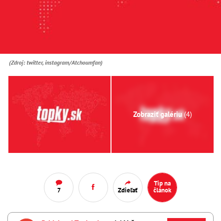
(Zdroj: twitter, instagram/Atchoumfan)
Zobraziť galériu
(4)
Tip na
7
Zdieľať
článok