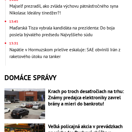
Majself prezradil, ako zvláda výchovu pätnásťročného syna
Nikolasa: Ideálny tínedžer?!
13:45
Maďarská Tisza vybrala kandidáta na prezidenta: Do boja
posiela bývalého predsedu Najvyššieho súdu
13:31
Napätie v Hormuzskom prielive eskaluje: SAE obvinili Irán z
raketového útoku na tanker
DOMÁCE SPRÁVY
Krach po troch desaťročiach na trhu:
Známy predajca elektroniky zavrel
brány a mieri do bankrotu!
Veľká policajná akcia v prevádzkach