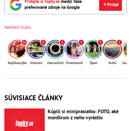
Pridajte si Topky.sk
medzi Vaše
Pridať
preferované zdroje na Google
Nahlásiť chybu
16
4
3
1
7
3
Najčítanejšie
Domáce
Zahraničné
Prominenti
Šport
Krimi
Zaují
SÚVISIACE ČLÁNKY
Kúpili si miniprasiatko: FOTO, aké
monštrum z neho vyrástlo