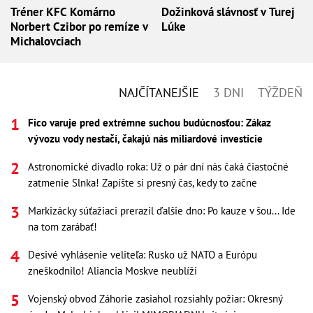
Tréner KFC Komárno
Dožinková slávnosť v Turej
Norbert Czibor po remíze v
Lúke
Michalovciach
NAJČÍTANEJŠIE
3 DNI
TÝŽDEŇ
Fico varuje pred extrémne suchou budúcnosťou: Zákaz
vývozu vody nestačí, čakajú nás miliardové investície
Astronomické divadlo roka: Už o pár dní nás čaká čiastočné
zatmenie Slnka! Zapíšte si presný čas, kedy to začne
Markizácky súťažiaci prerazil ďalšie dno: Po kauze v šou... Ide
na tom zarábať!
Desivé vyhlásenie veliteľa: Rusko už NATO a Európu
zneškodnilo! Aliancia Moskve neublíži
Vojenský obvod Záhorie zasiahol rozsiahly požiar: Okresný