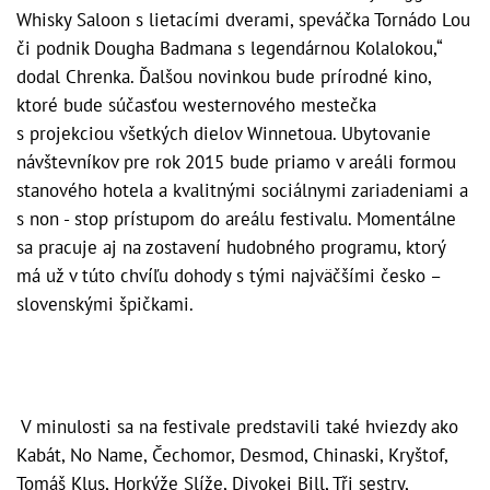
Whisky Saloon s lietacími dverami, speváčka Tornádo Lou
či podnik Dougha Badmana s legendárnou Kolalokou,“
dodal Chrenka. Ďalšou novinkou bude prírodné kino,
ktoré bude súčasťou westernového mestečka
s projekciou všetkých dielov Winnetoua. Ubytovanie
návštevníkov pre rok 2015 bude priamo v areáli formou
stanového hotela a kvalitnými sociálnymi zariadeniami a
s non - stop prístupom do areálu festivalu. Momentálne
sa pracuje aj na zostavení hudobného programu, ktorý
má už v túto chvíľu dohody s tými najväčšími česko –
slovenskými špičkami.
V minulosti sa na festivale predstavili také hviezdy ako
Kabát, No Name, Čechomor, Desmod, Chinaski, Kryštof,
Tomáš Klus, Horkýže Slíže, Divokej Bill, Tři sestry,