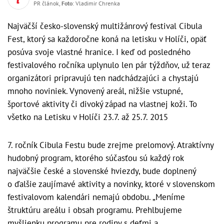
PR článok,
Foto
: Vladimir Chrenka
Najväčší česko-slovenský multižánrový festival Cibula
Fest, ktorý sa každoročne koná na letisku v Holíči, opäť
posúva svoje vlastné hranice. I keď od posledného
festivalového ročníka uplynulo len pár týždňov, už teraz
organizátori pripravujú ten nadchádzajúci a chystajú
mnoho noviniek. Vynovený areál, nižšie vstupné,
športové aktivity či divoký západ na vlastnej koži. To
všetko na Letisku v Holíči 23.7. až 25.7. 2015
7. ročník Cibula Festu bude zrejme prelomový. Atraktívny
hudobný program, ktorého súčasťou sú každý rok
najväčšie české a slovenské hviezdy, bude doplnený
o ďalšie zaujímavé aktivity a novinky, ktoré v slovenskom
festivalovom kalendári nemajú obdobu. „Meníme
štruktúru areálu i obsah programu. Prehlbujeme
myšlienku programu pre rodiny s deťmi a