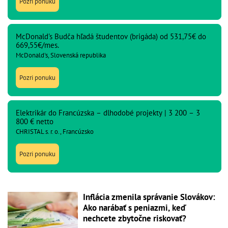
Pozri ponuku
McDonald's Budča hľadá študentov (brigáda) od 531,75€ do
669,55€/mes.
McDonald's, Slovenská republika
Pozri ponuku
Elektrikár do Francúzska – dlhodobé projekty | 3 200 – 3
800 € netto
CHRISTAL s. r. o., Francúzsko
Pozri ponuku
Inflácia zmenila správanie Slovákov:
Ako narábať s peniazmi, keď
nechcete zbytočne riskovať?