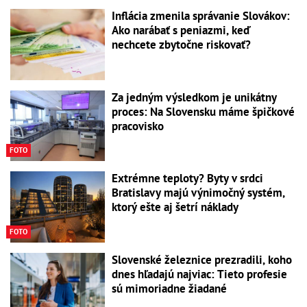
Inflácia zmenila správanie Slovákov:
Ako narábať s peniazmi, keď
nechcete zbytočne riskovať?
Za jedným výsledkom je unikátny
proces: Na Slovensku máme špičkové
pracovisko
FOTO
Extrémne teploty? Byty v srdci
Bratislavy majú výnimočný systém,
ktorý ešte aj šetrí náklady
FOTO
Slovenské železnice prezradili, koho
dnes hľadajú najviac: Tieto profesie
sú mimoriadne žiadané