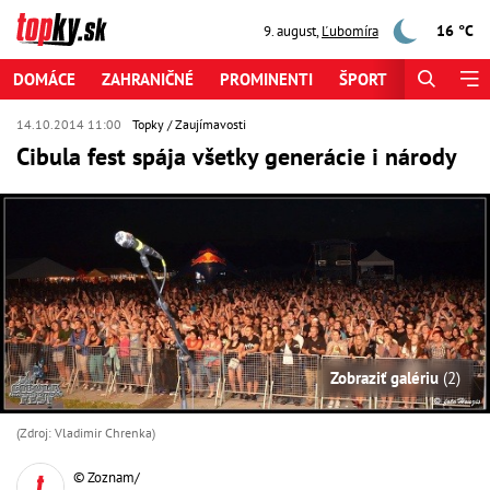
16 °C
9. august
,
Ľubomíra
DOMÁCE
ZAHRANIČNÉ
PROMINENTI
ŠPORT
ZAUJÍMAV
14.10.2014 11:00
Topky
Zaujímavosti
Cibula fest spája všetky generácie i národy
Zobraziť galériu
(2)
(Zdroj: Vladimir Chrenka)
© Zoznam/