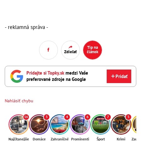
- reklamná správa -
Tip na
Zdieľať
článok
Pridajte si Topky.sk
medzi Vaše
Pridať
preferované zdroje na Google
Nahlásiť chybu
16
3
4
6
7
5
Najčítanejšie
Domáce
Zahraničné
Prominenti
Šport
Krimi
Zaují