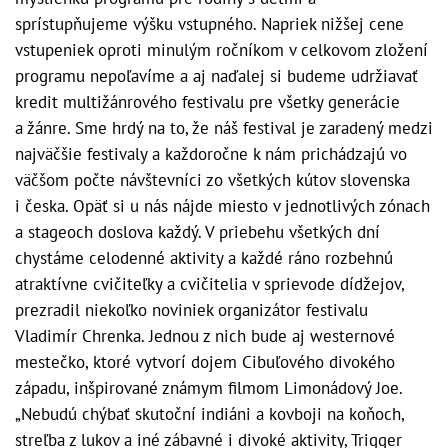
sprístupňujeme výšku vstupného. Napriek nižšej cene
vstupeniek oproti minulým ročníkom v celkovom zložení
programu nepoľavíme a aj naďalej si budeme udržiavať
kredit multižánrového festivalu pre všetky generácie
a žánre. Sme hrdý na to, že náš festival je zaradený medzi
najväčšie festivaly a každoročne k nám prichádzajú vo
väčšom počte návštevníci zo všetkých kútov slovenska
i česka. Opäť si u nás nájde miesto v jednotlivých zónach
a stageoch doslova každý. V priebehu všetkých dní
chystáme celodenné aktivity a každé ráno rozbehnú
atraktívne cvičiteľky a cvičitelia v sprievode dídžejov,
prezradil niekoľko noviniek organizátor festivalu
Vladimír Chrenka. Jednou z nich bude aj westernové
mestečko, ktoré vytvorí dojem Cibuľového divokého
západu, inšpirované známym filmom Limonádový Joe.
„Nebudú chýbať skutoční indiáni a kovboji na koňoch,
streľba z lukov a iné zábavné i divoké aktivity, Trigger