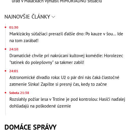
úrad v Malackách vyhlásil MIMORIADNU situáciu
NAJNOVŠIE ČLÁNKY
01:30
Markizácky súťažiaci prerazil ďalšie dno: Po kauze v šou... Ide
na tom zarábať!
24:10
Dramatické chvíle pri nakrúcaní kultovej komédie: Horolezec
"tatínek do polepšovny" sa takmer zabil!
24:01
Astronomické divadlo roka: Už o pár dní nás čaká čiastočné
zatmenie Slnka! Zapíšte si presný čas, kedy to začne
Sobota 21:38
Rozsiahly požiar lesa v Trstíne je pod kontrolou: Hasiči naďalej
dohliadajú na poškodené územie
DOMÁCE SPRÁVY