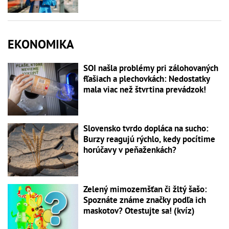
EKONOMIKA
SOI našla problémy pri zálohovaných
fľašiach a plechovkách: Nedostatky
mala viac než štvrtina prevádzok!
Slovensko tvrdo dopláca na sucho:
Burzy reagujú rýchlo, kedy pocítime
horúčavy v peňaženkách?
Zelený mimozemšťan či žltý šašo:
Spoznáte známe značky podľa ich
maskotov? Otestujte sa! (kvíz)