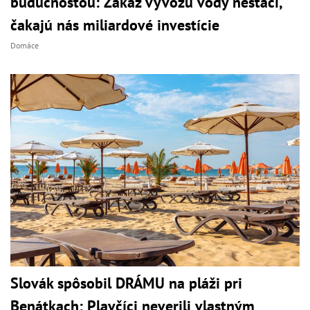
budúcnosťou: Zákaz vývozu vody nestačí,
čakajú nás miliardové investície
Domáce
Slovák spôsobil DRÁMU na pláži pri
Benátkach: Plavčíci neverili vlastným