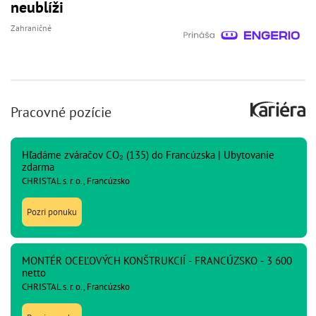
neublíži
Zahraničné
Pracovné pozície
Hľadáme zváračov CO₂ (135) do Francúzska | Ubytovanie
zdarma
CHRISTAL s. r. o., Francúzsko
Pozri ponuku
MONTÉR OCEĽOVÝCH KONŠTRUKCIÍ - FRANCÚZSKO - 3 600
netto
CHRISTAL s. r. o., Francúzsko