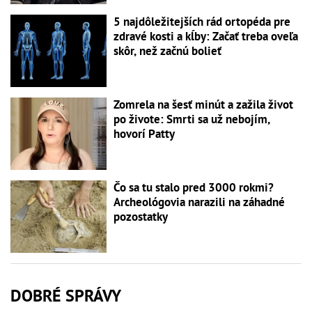
5 najdôležitejších rád ortopéda pre
zdravé kosti a kĺby: Začať treba oveľa
skôr, než začnú bolieť
Zomrela na šesť minút a zažila život
po živote: Smrti sa už nebojím,
hovorí Patty
Čo sa tu stalo pred 3000 rokmi?
Archeológovia narazili na záhadné
pozostatky
DOBRÉ SPRÁVY