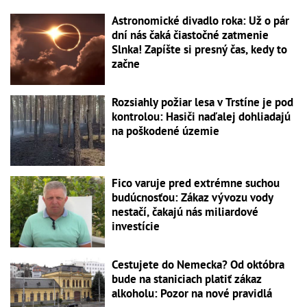
Astronomické divadlo roka: Už o pár
dní nás čaká čiastočné zatmenie
Slnka! Zapíšte si presný čas, kedy to
začne
Rozsiahly požiar lesa v Trstíne je pod
kontrolou: Hasiči naďalej dohliadajú
na poškodené územie
Fico varuje pred extrémne suchou
budúcnosťou: Zákaz vývozu vody
nestačí, čakajú nás miliardové
investície
Cestujete do Nemecka? Od októbra
bude na staniciach platiť zákaz
alkoholu: Pozor na nové pravidlá