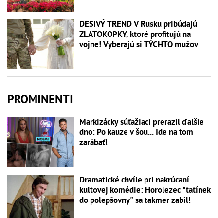
DESIVÝ TREND V Rusku pribúdajú
ZLATOKOPKY, ktoré profitujú na
vojne! Vyberajú si TÝCHTO mužov
PROMINENTI
Markizácky súťažiaci prerazil ďalšie
dno: Po kauze v šou... Ide na tom
zarábať!
Dramatické chvíle pri nakrúcaní
kultovej komédie: Horolezec "tatínek
do polepšovny" sa takmer zabil!