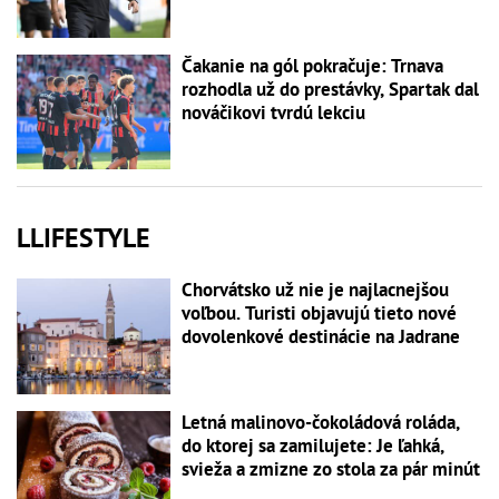
Čakanie na gól pokračuje: Trnava
rozhodla už do prestávky, Spartak dal
nováčikovi tvrdú lekciu
LLIFESTYLE
Chorvátsko už nie je najlacnejšou
voľbou. Turisti objavujú tieto nové
dovolenkové destinácie na Jadrane
Letná malinovo-čokoládová roláda,
do ktorej sa zamilujete: Je ľahká,
svieža a zmizne zo stola za pár minút