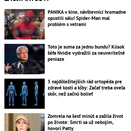
PANIKA v kine, návštevníci hromadne
opustili sálu! Spider-Man mal
problém s vetrami
Toto je suma za jednu bundu? Kúsok
šéfa Nvidie vydražili za neuveriteľné
peniaze
5 najdôležitejších rád ortopéda pre
zdravé kosti a kĺby: Začať treba oveľa
skôr, než začnú bolieť
Zomrela na šesť minút a zažila život
po živote: Smrti sa už nebojím,
hovorí Patty