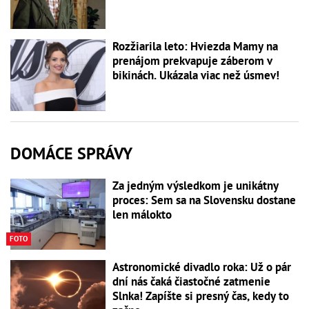
Rozžiarila leto: Hviezda Mamy na
prenájom prekvapuje záberom v
bikinách. Ukázala viac než úsmev!
DOMÁCE SPRÁVY
Za jedným výsledkom je unikátny
proces: Sem sa na Slovensku dostane
len málokto
FOTO
Astronomické divadlo roka: Už o pár
dní nás čaká čiastočné zatmenie
Slnka! Zapíšte si presný čas, kedy to