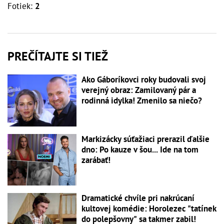
Fotiek:
2
PREČÍTAJTE SI TIEŽ
Ako Gáboríkovci roky budovali svoj
verejný obraz: Zamilovaný pár a
rodinná idylka! Zmenilo sa niečo?
Markizácky súťažiaci prerazil ďalšie
dno: Po kauze v šou... Ide na tom
zarábať!
Dramatické chvíle pri nakrúcaní
kultovej komédie: Horolezec "tatínek
do polepšovny" sa takmer zabil!