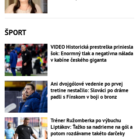
ŠPORT
VIDEO Historická prestrelka priniesla
šok: Enormný tlak a negatívna nálada
v kabíne českého giganta
Ani dvojgólové vedenie po prvej
tretine nestačilo: Slováci po dráme
padli s Fínskom v boji o bronz
Tréner Ružomberka po výbuchu
Liptákov: Ťažko sa nadrieme na gól a
potom rozdávame takéto darčeky