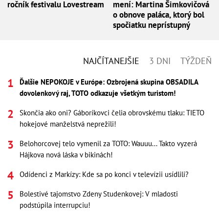
ročník festivalu Lovestream
mení: Martina Šimkovičová
o obnove paláca, ktorý bol
spočiatku neprístupný
NAJČÍTANEJŠIE
3 DNI
TÝŽDEŇ
Ďalšie NEPOKOJE v Európe: Ozbrojená skupina OBSADILA
dovolenkový raj, TOTO odkazuje všetkým turistom!
Skončia ako oni? Gáboríkovci čelia obrovskému tlaku: TIETO
hokejové manželstvá neprežili!
Belohorcovej telo vymenil za TOTO: Wauuu... Takto vyzerá
Hájkova nová láska v bikinách!
Odídenci z Markízy: Kde sa po konci v televízii usídlili?
Bolestivé tajomstvo Zdeny Studenkovej: V mladosti
podstúpila interrupciu!