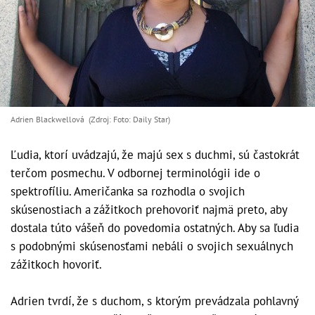
Adrien Blackwellová (Zdroj: Foto: Daily Star)
Ľudia, ktorí uvádzajú, že majú sex s duchmi, sú častokrát
terčom posmechu. V odbornej terminológii ide o
spektrofíliu. Američanka sa rozhodla o svojich
skúsenostiach a zážitkoch prehovoriť najmä preto, aby
dostala túto vášeň do povedomia ostatných. Aby sa ľudia
s podobnými skúsenosťami nebáli o svojich sexuálnych
zážitkoch hovoriť.
Adrien tvrdí, že s duchom, s ktorým prevádzala pohlavný