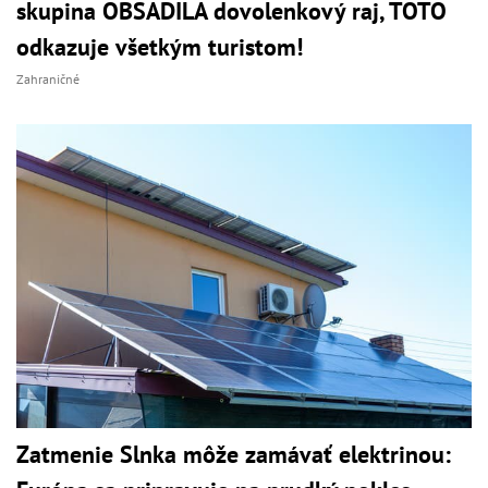
skupina OBSADILA dovolenkový raj, TOTO
odkazuje všetkým turistom!
Zahraničné
Zatmenie Slnka môže zamávať elektrinou: