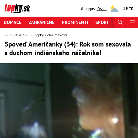
19 °C
8. august
,
Oskar
DOMÁCE
ZAHRANIČNÉ
PROMINENTI
ŠPORT
ZAUJÍMAV
27.6.2014 22:00
Topky
Zaujímavosti
Spoveď Američanky (34): Rok som sexovala
s duchom indiánskeho náčelníka!