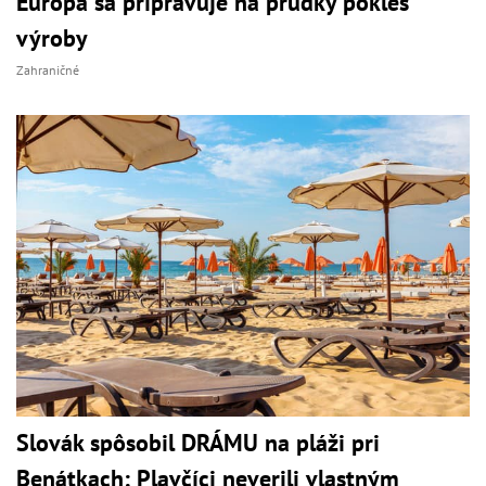
Európa sa pripravuje na prudký pokles
výroby
Zahraničné
Slovák spôsobil DRÁMU na pláži pri
Benátkach: Plavčíci neverili vlastným