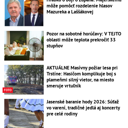
môže pomôcť rozdelenie hlasov
Mazureka a Laššákovej
Pozor na sobotné horúčavy: V TEJTO
oblasti môže teplota prekročiť 33
stupňov
AKTUÁLNE Masívny požiar lesa pri
Trstíne: Hasičom komplikuje boj s
plameňmi silný vietor, na miesto
smeruje vrtuľník
FOTO
Jasenské baranie hody 2026: Súťaž
vo varení, tradičné jedlá aj koncerty
pre celé rodiny