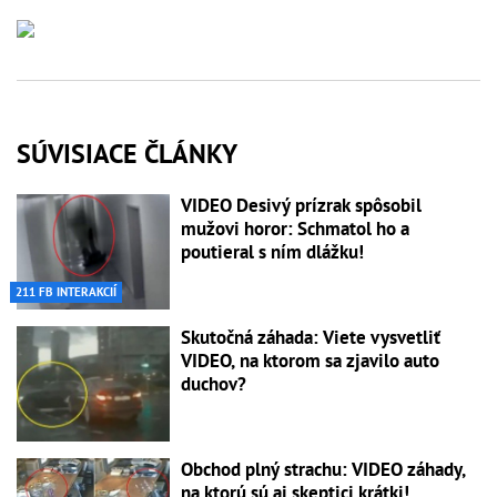
SÚVISIACE ČLÁNKY
VIDEO Desivý prízrak spôsobil
mužovi horor: Schmatol ho a
poutieral s ním dlážku!
211 FB INTERAKCIÍ
Skutočná záhada: Viete vysvetliť
VIDEO, na ktorom sa zjavilo auto
duchov?
Obchod plný strachu: VIDEO záhady,
na ktorú sú aj skeptici krátki!