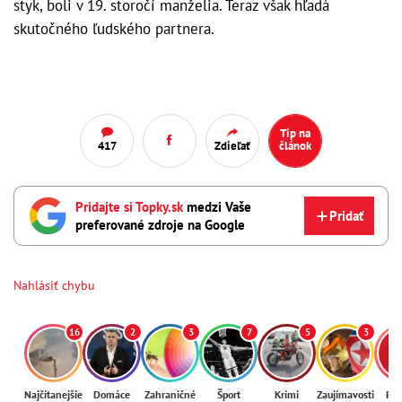
styk, boli v 19. storočí manželia. Teraz však hľadá
skutočného ľudského partnera.
Tip na
417
Zdieľať
článok
Pridajte si Topky.sk
medzi Vaše
Pridať
preferované zdroje na Google
Nahlásiť chybu
16
2
3
7
5
3
Najčítanejšie
Domáce
Zahraničné
Šport
Krimi
Zaujímavosti
Reg