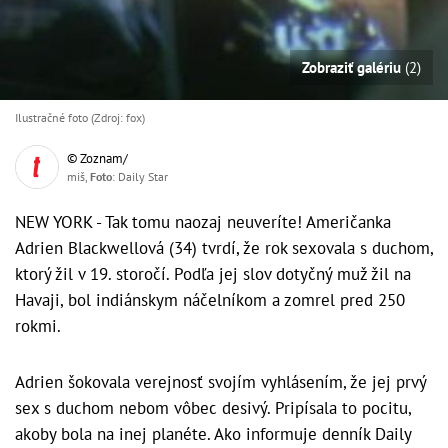
Zobraziť galériu
(2)
Ilustračné foto (Zdroj: fox)
© Zoznam/
miš,
Foto
: Daily Star
NEW YORK - Tak tomu naozaj neuveríte! Američanka
Adrien Blackwellová (34) tvrdí, že rok sexovala s duchom,
ktorý žil v 19. storočí. Podľa jej slov dotyčný muž žil na
Havaji, bol indiánskym náčelníkom a zomrel pred 250
rokmi.
Adrien šokovala verejnosť svojím vyhlásením, že jej prvý
sex s duchom nebom vôbec desivý. Pripísala to pocitu,
akoby bola na inej planéte. Ako informuje denník Daily