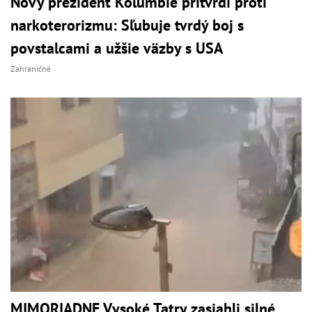
Nový prezident Kolumbie pritvrdí proti
narkoterorizmu: Sľubuje tvrdý boj s
povstalcami a užšie väzby s USA
Zahraničné
MIMORIADNE Vysoké Tatry zasiahli silné