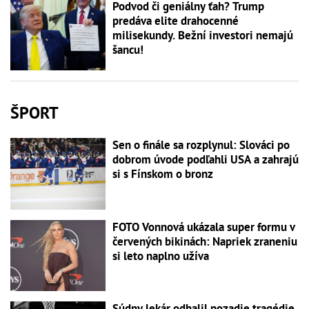
Podvod či geniálny ťah? Trump
predáva elite drahocenné
milisekundy. Bežní investori nemajú
šancu!
ŠPORT
Sen o finále sa rozplynul: Slováci po
dobrom úvode podľahli USA a zahrajú
si s Fínskom o bronz
FOTO Vonnová ukázala super formu v
červených bikinách: Napriek zraneniu
si leto naplno užíva
Súdny lekár odhalil pozadie tragédie