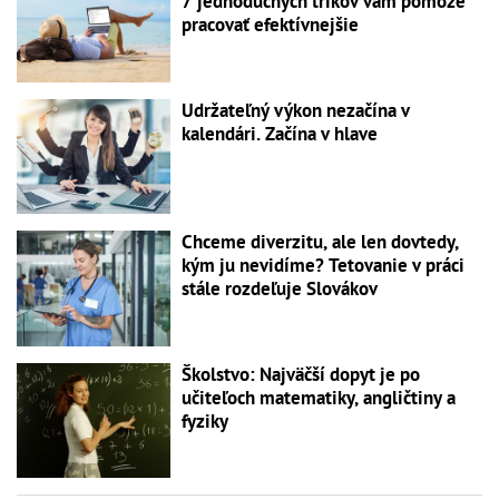
7 jednoduchých trikov vám pomôže
pracovať efektívnejšie
Udržateľný výkon nezačína v
kalendári. Začína v hlave
Chceme diverzitu, ale len dovtedy,
kým ju nevidíme? Tetovanie v práci
stále rozdeľuje Slovákov
Školstvo: Najväčší dopyt je po
učiteľoch matematiky, angličtiny a
fyziky