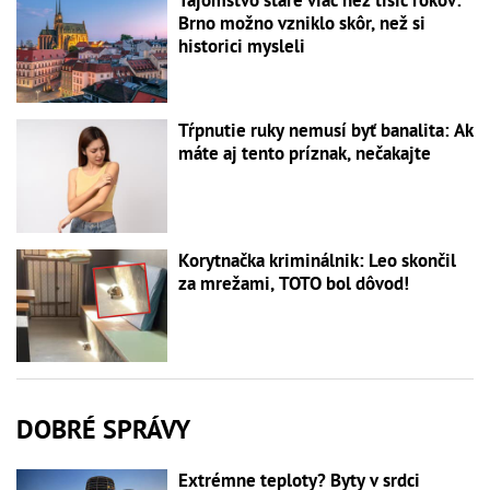
Brno možno vzniklo skôr, než si
historici mysleli
Tŕpnutie ruky nemusí byť banalita: Ak
máte aj tento príznak, nečakajte
Korytnačka kriminálnik: Leo skončil
za mrežami, TOTO bol dôvod!
DOBRÉ SPRÁVY
Extrémne teploty? Byty v srdci