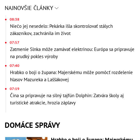
NAJNOVŠIE ČLÁNKY
08:38
Niečo jej nesedelo: Pekárka išla skontrolovať stálych
zákazníkov, zachránila im život
07:57
Zatmenie Slnka môže zamávať elektrinou: Európa sa pripravuje
na prudký pokles výroby
07:40
Hrabko o boji o župana: Majerskému môže pomôcť rozdelenie
hlasov Mazureka a Laššákovej
07:19
Čína sa pripravuje na silný tajfún Dolphin: Zatvára školy aj
turistické atrakcie, hrozia záplavy
DOMÁCE SPRÁVY
Hrabko o boji o župana: Majerskému