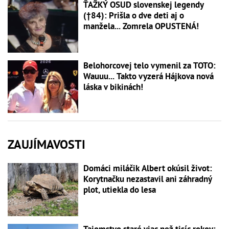
ŤAŽKÝ OSUD slovenskej legendy
(†84): Prišla o dve deti aj o
manžela... Zomrela OPUSTENÁ!
Belohorcovej telo vymenil za TOTO:
Wauuu... Takto vyzerá Hájkova nová
láska v bikinách!
ZAUJÍMAVOSTI
Domáci miláčik Albert okúsil život:
Korytnačku nezastavil ani záhradný
plot, utiekla do lesa
Tajomstvo staré viac než tisíc rokov: