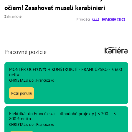
očiam! Zasahovať museli karabinieri
Zahraničné
Pracovné pozície
MONTÉR OCEĽOVÝCH KONŠTRUKCIÍ - FRANCÚZSKO - 3 600
netto
CHRISTAL s. r. o., Francúzsko
Pozri ponuku
Elektrikár do Francúzska – dlhodobé projekty | 3 200 – 3
800 € netto
CHRISTAL s. r. o., Francúzsko