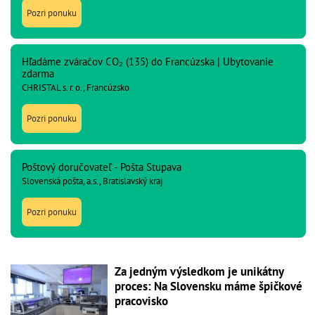
Pozri ponuku
Hľadáme zváračov CO₂ (135) do Francúzska | Ubytovanie
zdarma
CHRISTAL s. r. o., Francúzsko
Pozri ponuku
Poštový doručovateľ - Pošta Stupava
Slovenská pošta, a.s., Bratislavský kraj
Pozri ponuku
Za jedným výsledkom je unikátny
proces: Na Slovensku máme špičkové
pracovisko