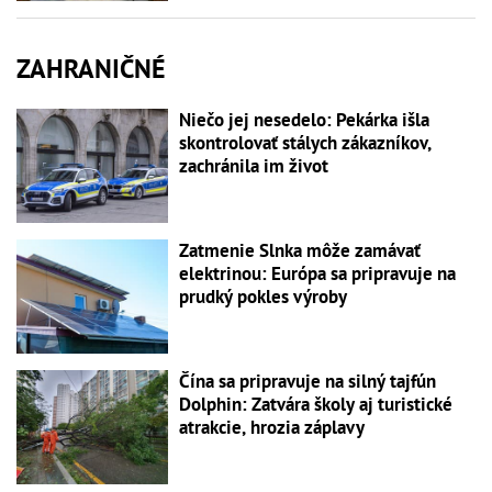
ZAHRANIČNÉ
Niečo jej nesedelo: Pekárka išla
skontrolovať stálych zákazníkov,
zachránila im život
Zatmenie Slnka môže zamávať
elektrinou: Európa sa pripravuje na
prudký pokles výroby
Čína sa pripravuje na silný tajfún
Dolphin: Zatvára školy aj turistické
atrakcie, hrozia záplavy