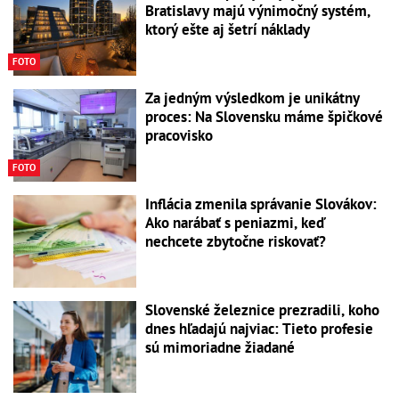
Bratislavy majú výnimočný systém,
ktorý ešte aj šetrí náklady
FOTO
Za jedným výsledkom je unikátny
proces: Na Slovensku máme špičkové
pracovisko
FOTO
Inflácia zmenila správanie Slovákov:
Ako narábať s peniazmi, keď
nechcete zbytočne riskovať?
Slovenské železnice prezradili, koho
dnes hľadajú najviac: Tieto profesie
sú mimoriadne žiadané