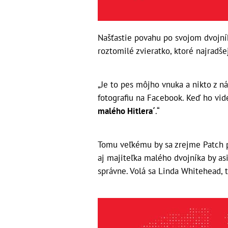
Našťastie povahu po svojom dvojník
roztomilé zvieratko, ktoré najradše
„Je to pes môjho vnuka a nikto z 
fotografiu na Facebook. Keď ho vid
malého Hitlera´
.“
Tomu veľkému by sa zrejme Patch pá
aj majiteľka malého dvojníka by as
správne. Volá sa Linda Whitehead, t