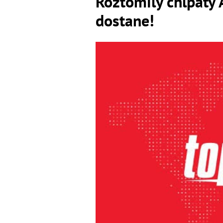
Roztomilý chlpatý 
dostane!