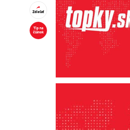
Zdieľať
Tip na
článok