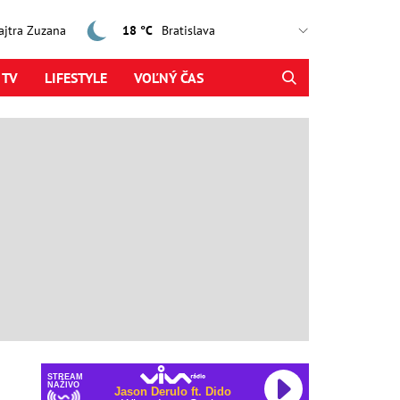
zajtra Zuzana
18 °C
 TV
LIFESTYLE
VOĽNÝ ČAS
STREAM
NAŽIVO
Jason Derulo ft. Dido