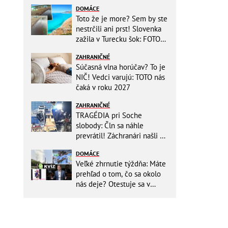
DOMÁCE
Toto že je more? Sem by ste
nestrčili ani prst! Slovenka
zažila v Turecku šok: FOTO
Fuj, totálna bačorina
ZAHRANIČNÉ
Súčasná vlna horúčav? To je
NIČ! Vedci varujú: TOTO nás
čaká v roku 2027
ZAHRANIČNÉ
TRAGÉDIA pri Soche
slobody: Čln sa náhle
prevrátil! Záchranári našli vo
vode už len telá matky a
DOMÁCE
BÁBÄTKA
Veľké zhrnutie týždňa: Máte
prehľad o tom, čo sa okolo
nás deje? Otestuje sa v
KVÍZE