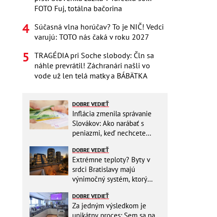
FOTO Fuj, totálna bačorina
Súčasná vlna horúčav? To je NIČ! Vedci
varujú: TOTO nás čaká v roku 2027
TRAGÉDIA pri Soche slobody: Čln sa
náhle prevrátil! Záchranári našli vo
vode už len telá matky a BÁBÄTKA
DOBRE VEDIEŤ
Inflácia zmenila správanie
Slovákov: Ako narábať s
peniazmi, keď nechcete
zbytočne riskovať?
DOBRE VEDIEŤ
Extrémne teploty? Byty v
srdci Bratislavy majú
výnimočný systém, ktorý
ešte aj šetrí náklady
DOBRE VEDIEŤ
Za jedným výsledkom je
unikátny proces: Sem sa na