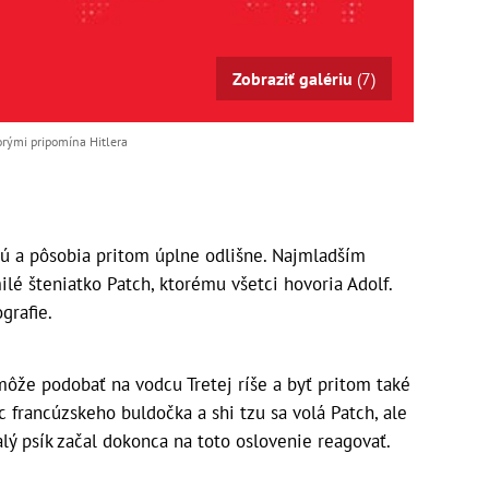
Zobraziť galériu
(7)
orými pripomína Hitlera
ú a pôsobia pritom úplne odlišne. Najmladším
ilé šteniatko Patch, ktorému všetci hovoria Adolf.
grafie.
 môže podobať na vodcu Tretej ríše a byť pritom také
francúzskeho buldočka a shi tzu sa volá Patch, ale
lý psík začal dokonca na toto oslovenie reagovať.