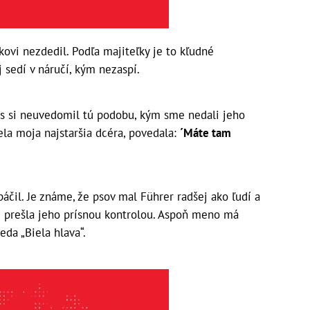
ovi nezdedil. Podľa majiteľky je to kľudné
j sedí v náručí, kým nezaspí.
nás si neuvedomil tú podobu, kým sme nedali jeho
ela moja najstaršia dcéra, povedala:
´Máte tam
čil. Je známe, že psov mal Führer radšej ako ľudí a
i prešla jeho prísnou kontrolou. Aspoň meno má
eda „Biela hlava“.