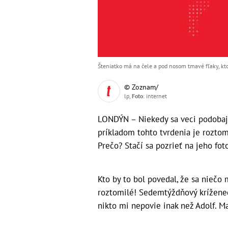
Šteniatko má na čele a pod nosom tmavé fľaky, kt
© Zoznam/
lp,
Foto
: internet
LONDÝN – Niekedy sa veci podobaj
príkladom tohto tvrdenia je roztom
Prečo? Stačí sa pozrieť na jeho foto
Kto by to bol povedal, že sa niečo
roztomilé! Sedemtýždňový kríženec 
nikto mi nepovie inak než Adolf. Ma