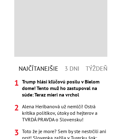
NAJČÍTANEJŠIE
3 DNI
TÝŽDEŇ
Trump hlási kľúčovú posilu v Bielom
dome! Tento muž ho zastupoval na
súde: Teraz mieri na vrchol
Alena Heribanová už nemlčí! Ostrá
kritika politikov, útoky od hejterov a
TVRDÁ PRAVDA o Slovensku!
Toto že je more? Sem by ste nestrčili ani
prst! Slovenka zažila v Turecku šok: