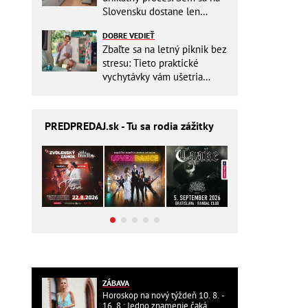
Slovensku dostane len
málokto
DOBRE VEDIEŤ
Zbaľte sa na letný piknik bez
stresu: Tieto praktické
vychytávky vám ušetria
miesto v batohu!
PREDPREDAJ
.sk - Tu sa rodia zážitky
ZÁBAVA
Horoskop na nový týždeň 10. 8. -
16. 8.: Jedno znamenie čaká