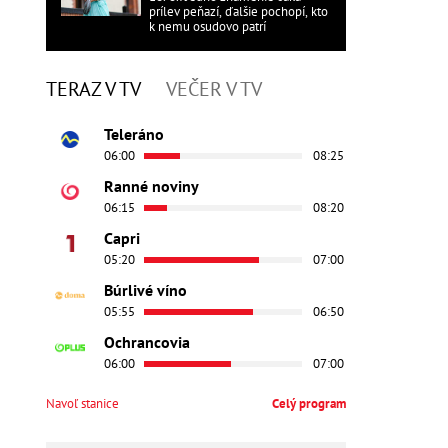
prílev peňazí, ďalšie pochopí, kto
k nemu osudovo patrí
TERAZ V TV
VEČER V TV
Teleráno
06:00
08:25
Ranné noviny
06:15
08:20
Capri
05:20
07:00
Búrlivé víno
05:55
06:50
Ochrancovia
06:00
07:00
Navoľ stanice
Celý program