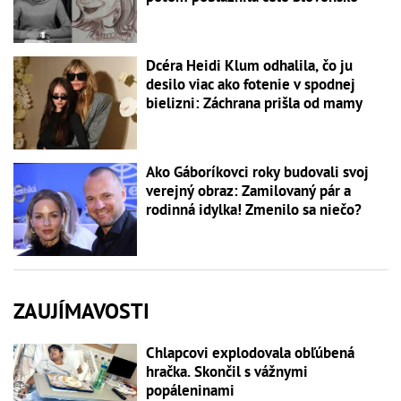
Dcéra Heidi Klum odhalila, čo ju
desilo viac ako fotenie v spodnej
bielizni: Záchrana prišla od mamy
Ako Gáboríkovci roky budovali svoj
verejný obraz: Zamilovaný pár a
rodinná idylka! Zmenilo sa niečo?
ZAUJÍMAVOSTI
Chlapcovi explodovala obľúbená
hračka. Skončil s vážnymi
popáleninami