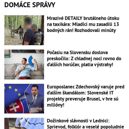
DOMÁCE SPRÁVY
Mrazivé DETAILY brutálneho útoku
na taxikára: Mladíci mu zasadili 13
bodných rán! Rozhodovali minúty
Počasiu na Slovensku doslova
preskočilo: Z chladnej noci rovno do
ďalších horúčav, platia výstrahy!
Europoslanec Zdechovský varuje pred
ďalším škandálom: Slovenské IT
projekty preveruje Brusel, v hre sú
milióny!
Dožinkové slávnosti v Lednici:
Sprievod, folklór a veselé popoludnie