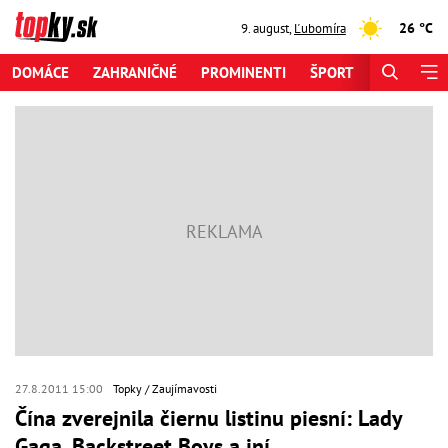
26 °C
9. august
,
Ľubomíra
DOMÁCE
ZAHRANIČNÉ
PROMINENTI
ŠPORT
ZAUJÍMAV
27.8.2011 15:00
Topky
Zaujímavosti
Čína zverejnila čiernu listinu piesní: Lady
Gaga, Backstreet Boys a iní