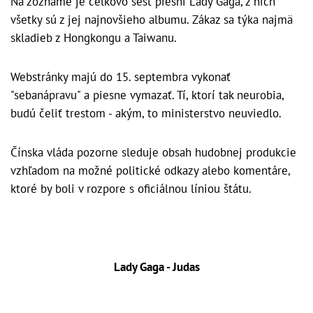
Na zozname je celkovo šesť piesní Lady Gaga, z nich
všetky sú z jej najnovšieho albumu. Zákaz sa týka najmä
skladieb z Hongkongu a Taiwanu.
Webstránky majú do 15. septembra vykonať
"sebanápravu" a piesne vymazať. Tí, ktorí tak neurobia,
budú čeliť trestom - akým, to ministerstvo neuviedlo.
Čínska vláda pozorne sleduje obsah hudobnej produkcie
vzhľadom na možné politické odkazy alebo komentáre,
ktoré by boli v rozpore s oficiálnou líniou štátu.
Lady Gaga - Judas