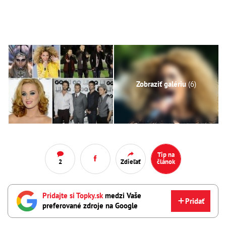
Zobraziť galériu
(6)
Tip na
2
Zdieľať
článok
Pridajte si Topky.sk
medzi Vaše
Pridať
preferované zdroje na Google