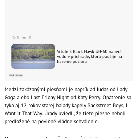
Vrtuľník Black Hawk UH-60 naberá
vodu v priehrade, ktorú použije na
hasenie požiaru
Reklama
Medzi zakázanými piesňami je napríklad Judas od Lady
Gaga alebo Last Friday Night od Katy Perry. Opatrenie sa
týka aj 12-rokov starej balady kapely Backstreet Boys, I
Want It That Way. Úrady uviedli, že tieto piesne neboli
predložené na povinné vládne schválenie.