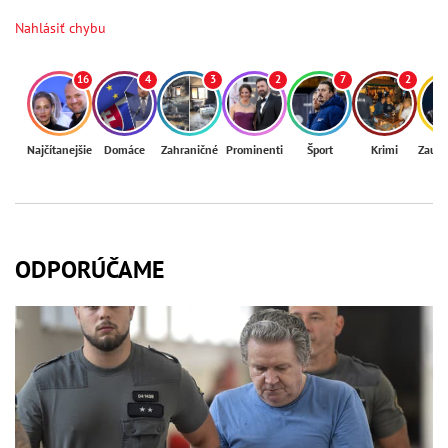
Nahlásiť chybu
16
4
3
2
7
2
Najčítanejšie
Domáce
Zahraničné
Prominenti
Šport
Krimi
Zaují
ODPORÚČAME