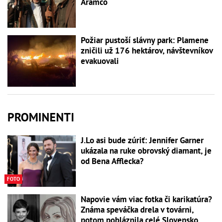
Aramco
Požiar pustoší slávny park: Plamene
zničili už 176 hektárov, návštevníkov
evakuovali
PROMINENTI
J.Lo asi bude zúriť: Jennifer Garner
ukázala na ruke obrovský diamant, je
od Bena Afflecka?
FOTO
Napovie vám viac fotka či karikatúra?
Známa speváčka drela v továrni,
potom pobláznila celé Slovensko