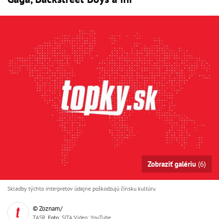
Zobraziť galériu
(6)
Skladby týchto interpretov údajne poškodzujú čínsku kultúru
© Zoznam/
TASR,
Foto
: SITA;Video: YouTube