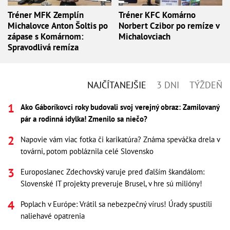
Tréner MFK Zemplín
Tréner KFC Komárno
Michalovce Anton Šoltis po
Norbert Czibor po remíze v
zápase s Komárnom:
Michalovciach
Spravodlivá remíza
NAJČÍTANEJŠIE
3 DNI
TÝŽDEŇ
Ako Gáboríkovci roky budovali svoj verejný obraz: Zamilovaný
pár a rodinná idylka! Zmenilo sa niečo?
Napovie vám viac fotka či karikatúra? Známa speváčka drela v
továrni, potom pobláznila celé Slovensko
Europoslanec Zdechovský varuje pred ďalším škandálom:
Slovenské IT projekty preveruje Brusel, v hre sú milióny!
Poplach v Európe: Vrátil sa nebezpečný vírus! Úrady spustili
naliehavé opatrenia