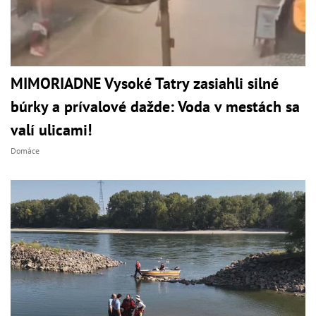
MIMORIADNE Vysoké Tatry zasiahli silné
búrky a prívalové dažde: Voda v mestách sa
valí ulicami!
Domáce