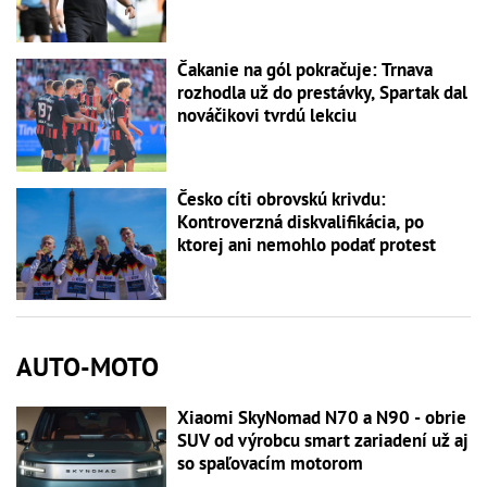
Čakanie na gól pokračuje: Trnava
rozhodla už do prestávky, Spartak dal
nováčikovi tvrdú lekciu
Česko cíti obrovskú krivdu:
Kontroverzná diskvalifikácia, po
ktorej ani nemohlo podať protest
AUTO-MOTO
Xiaomi SkyNomad N70 a N90 - obrie
SUV od výrobcu smart zariadení už aj
so spaľovacím motorom