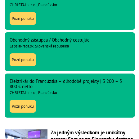
CHRISTAL s. r. o., Francúzsko
Pozri ponuku
Obchodný zástupca / Obchodný cestujúci
LepsiaPraca.sk, Slovenská republika
Pozri ponuku
Elektrikár do Francúzska – dlhodobé projekty | 3 200 – 3
800 € netto
CHRISTAL s. r. o., Francúzsko
Pozri ponuku
Za jedným výsledkom je unikátny
proces: Sem sa na Slovensku dostane