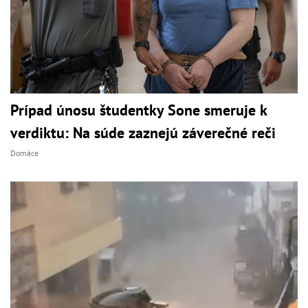
Prípad únosu študentky Sone smeruje k
verdiktu: Na súde zaznejú záverečné reči
Domáce