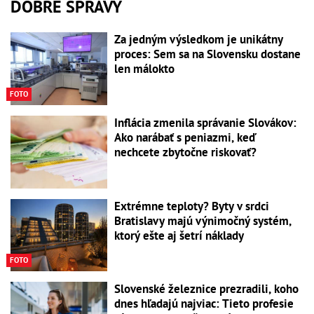
DOBRÉ SPRÁVY
Za jedným výsledkom je unikátny
proces: Sem sa na Slovensku dostane
len málokto
FOTO
Inflácia zmenila správanie Slovákov:
Ako narábať s peniazmi, keď
nechcete zbytočne riskovať?
Extrémne teploty? Byty v srdci
Bratislavy majú výnimočný systém,
ktorý ešte aj šetrí náklady
FOTO
Slovenské železnice prezradili, koho
dnes hľadajú najviac: Tieto profesie