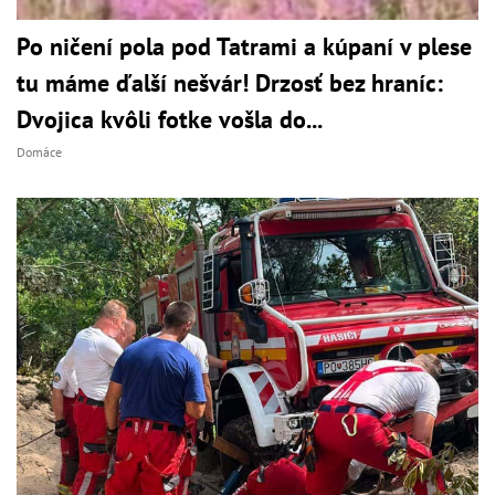
Po ničení pola pod Tatrami a kúpaní v plese
tu máme ďalší nešvár! Drzosť bez hraníc:
Dvojica kvôli fotke vošla do...
Domáce