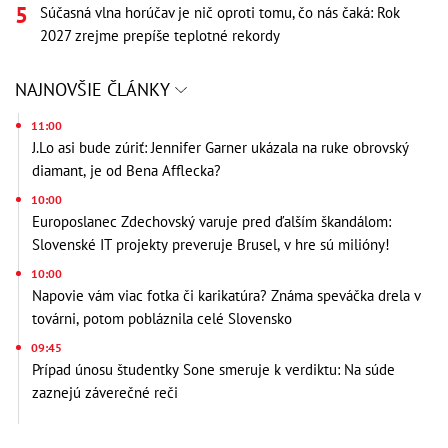
Súčasná vlna horúčav je nič oproti tomu, čo nás čaká: Rok
2027 zrejme prepíše teplotné rekordy
NAJNOVŠIE ČLÁNKY
11:00
J.Lo asi bude zúriť: Jennifer Garner ukázala na ruke obrovský
diamant, je od Bena Afflecka?
10:00
Europoslanec Zdechovský varuje pred ďalším škandálom:
Slovenské IT projekty preveruje Brusel, v hre sú milióny!
10:00
Napovie vám viac fotka či karikatúra? Známa speváčka drela v
továrni, potom pobláznila celé Slovensko
09:45
Prípad únosu študentky Sone smeruje k verdiktu: Na súde
zaznejú záverečné reči