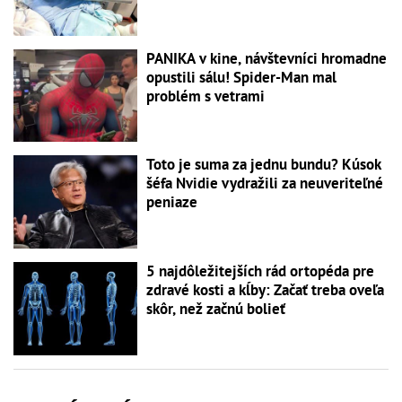
PANIKA v kine, návštevníci hromadne
opustili sálu! Spider-Man mal
problém s vetrami
Toto je suma za jednu bundu? Kúsok
šéfa Nvidie vydražili za neuveriteľné
peniaze
5 najdôležitejších rád ortopéda pre
zdravé kosti a kĺby: Začať treba oveľa
skôr, než začnú bolieť