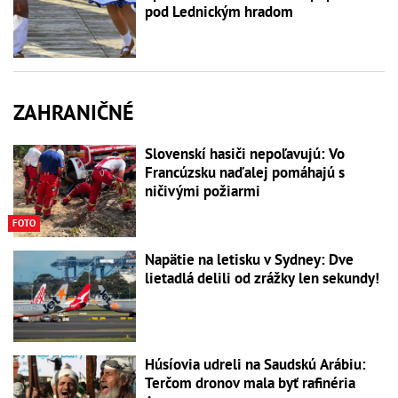
pod Lednickým hradom
ZAHRANIČNÉ
Slovenskí hasiči nepoľavujú: Vo
Francúzsku naďalej pomáhajú s
ničivými požiarmi
FOTO
Napätie na letisku v Sydney: Dve
lietadlá delili od zrážky len sekundy!
Húsíovia udreli na Saudskú Arábiu:
Terčom dronov mala byť rafinéria