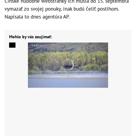
Čínske hudobné webstránky ich musia do 15. septembra
vymazať zo svojej ponuky, inak budú čeliť postihom.
Napísala to dnes agentúra AP.
Mohlo by vás zaujímať: