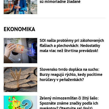
sú mimoriadne žiadané
EKONOMIKA
SOI našla problémy pri zálohovaných
fľašiach a plechovkách: Nedostatky
mala viac než štvrtina prevádzok!
Slovensko tvrdo dopláca na sucho:
Burzy reagujú rýchlo, kedy pocítime
horúčavy v peňaženkách?
Zelený mimozemšťan či žltý šašo:
Spoznáte známe značky podľa ich
maskotov? Otestujte sa! (kvíz)