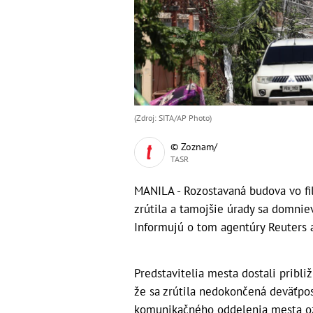
(Zdroj: SITA/AP Photo)
© Zoznam/
TASR
MANILA - Rozostavaná budova vo fi
zrútila a tamojšie úrady sa domnie
Informujú o tom agentúry Reuters 
Predstavitelia mesta dostali pribli
že sa zrútila nedokončená deväťp
komunikačného oddelenia mesta ozr