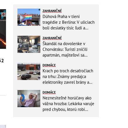
ZAHRANIČNÉ
Dúhová Praha v tieni
tragédie z Berlína: V uliciach
boli desiatky tisíc ľudí a
stovky policajtov
ZAHRANIČNÉ
Škandál na dovolenke v
Chorvátsku: Turisti zničili
apartmán, majiteľovi sa
52
vysmievali a ešte chcú
DOMÁCE
preplatiť hotel
Krach po troch desaťročiach
na trhu: Známy predajca
elektroniky zavrel brány a
mieri do bankrotu!
DOMÁCE
Neznesiteľné horúčavy ako
vážna hrozba: Lekárka varuje
pred chybou, ktorú robí
väčšina starších ľudí!