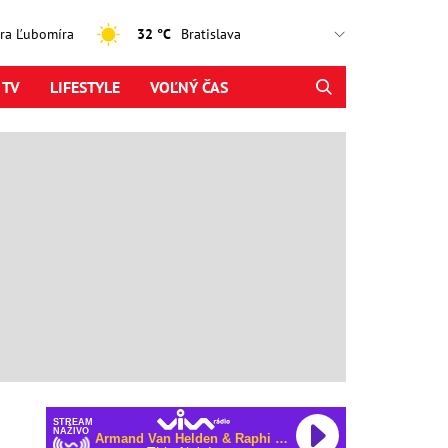
jtra Ľubomíra
32 °C
 TV
LIFESTYLE
VOĽNÝ ČAS
STREAM
NAŽIVO
Armand Van Helden & Raphi & George Reid