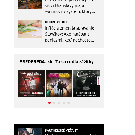
srdci Bratislavy majú
výnimočný systém, ktorý
ešte aj šetrí náklady
DOBRE VEDIEŤ
Inflácia zmenila správanie
Slovákov: Ako narábať s
peniazmi, keď nechcete
zbytočne riskovať?
PREDPREDAJ
.sk - Tu sa rodia zážitky
PARTNERSKÉ VZŤAHY