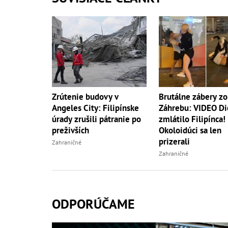
Brutálne zábery zo
Zrútenie budovy v
Záhrebu: VIDEO Di
Angeles City: Filipínske
zmlátilo Filipínca!
úrady zrušili pátranie po
Okoloidúci sa len
preživších
prizerali
Zahraničné
Zahraničné
ODPORÚČAME