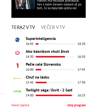
Manžel ma neustále podvádzal:
Sex s inými ženami zastavil až po
tom, čo sa stala táto jedna vec
TERAZ V TV
VEČER V TV
Superinteligencia
16:05
18:20
Ako básnikom chutí život
14:30
16:50
Pečie celé Slovensko
16:00
17:45
Chuť na lásku
15:45
17:30
Twilight sága: Úsvit - 2 časť
14:00
16:25
Navoľ stanice
Celý program