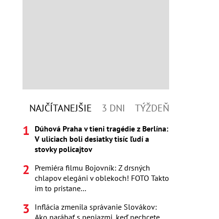
NAJČÍTANEJŠIE
3 DNI
TÝŽDEŇ
Dúhová Praha v tieni tragédie z Berlína:
V uliciach boli desiatky tisíc ľudí a
stovky policajtov
Premiéra filmu Bojovník: Z drsných
chlapov elegáni v oblekoch! FOTO Takto
im to pristane...
Inflácia zmenila správanie Slovákov:
Ako narábať s peniazmi, keď nechcete