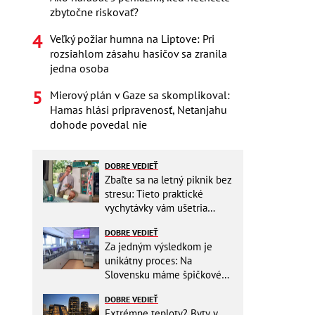
zbytočne riskovať?
Veľký požiar humna na Liptove: Pri
rozsiahlom zásahu hasičov sa zranila
jedna osoba
Mierový plán v Gaze sa skomplikoval:
Hamas hlási pripravenosť, Netanjahu
dohode povedal nie
DOBRE VEDIEŤ
Zbaľte sa na letný piknik bez
stresu: Tieto praktické
vychytávky vám ušetria
miesto v batohu!
DOBRE VEDIEŤ
Za jedným výsledkom je
unikátny proces: Na
Slovensku máme špičkové
pracovisko
DOBRE VEDIEŤ
Extrémne teploty? Byty v