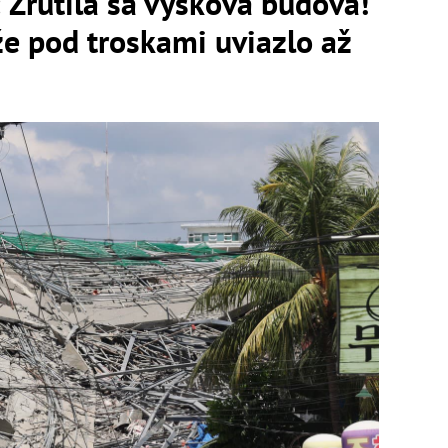
 Zrútila sa výšková budova!
že pod troskami uviazlo až