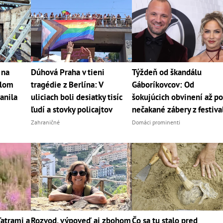
 na
Dúhová Praha v tieni
Týždeň od škandálu
hlom
tragédie z Berlína: V
Gáboríkovcov: Od
anila
uliciach boli desiatky tisíc
šokujúcich obvinení až p
ľudí a stovky policajtov
nečakané zábery z festiva
Zahraničné
Domáci prominenti
Tatrami a
Rozvod, výpoveď aj zbohom
Čo sa tu stalo pred