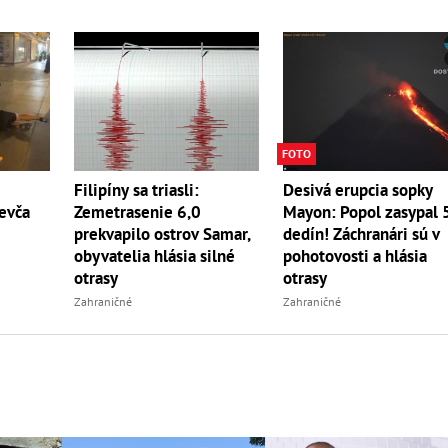
FOTO
Desivá erupcia sopky
Filipíny sa triasli:
evča
Mayon: Popol zasypal 
Zemetrasenie 6,0
dedín! Záchranári sú v
prekvapilo ostrov Samar,
pohotovosti a hlásia
obyvatelia hlásia silné
otrasy
otrasy
Zahraničné
Zahraničné