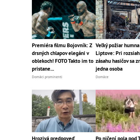
Premiéra filmu Bojovník: Z
Veľký požiar humna
drsných chlapov elegáni v
Liptove: Pri rozsia
oblekoch! FOTO Takto im to
zásahu hasičov sa zr
pristane...
jedna osoba
Domáci prominenti
Domáce
Hrozivá predpoveď
Po ničení pola pod 