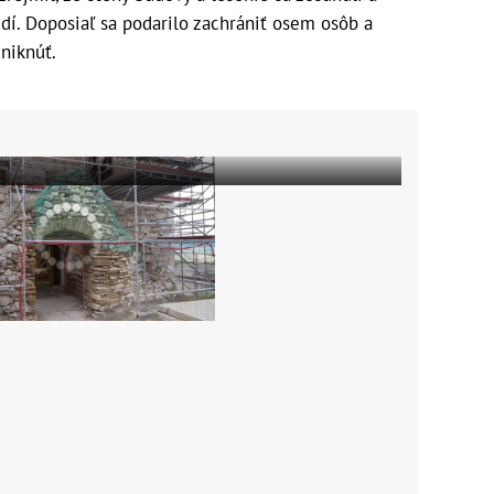
udí. Doposiaľ sa podarilo zachrániť osem osôb a
niknúť.