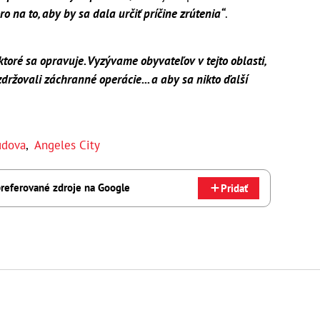
ro na to, aby by sa dala určiť príčine zrútenia“
.
ktoré sa opravuje. Vyzývame obyvateľov v tejto oblasti,
držovali záchranné operácie... a aby sa nikto ďalší
udova
,
Angeles City
referované zdroje na Google
Pridať