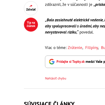
zdôraznil, že v súčasnosti je
„prisko
Zdieľať
„Bolo zasiahnuté elektrické vedenie, 
Tip na
aby spolupracovali s úradmi, aby nez
článok
nevystavoval riziku,“
povedal.
Viac o téme:
Zrútenie
,
Filipíny
,
B
Pridajte si Topky.sk
medzi Vaše p
Nahlásiť chybu
SÚVISIACE ČLÁNKY