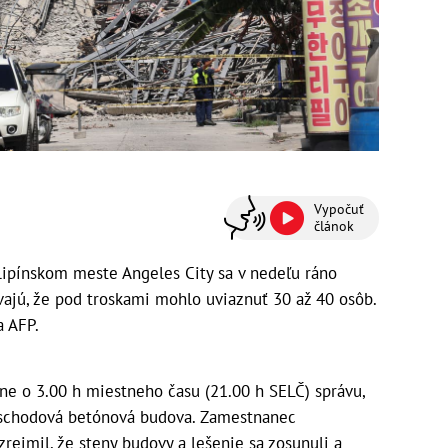
Vypočuť
článok
lipínskom meste Angeles City sa v nedeľu ráno
vajú, že pod troskami mohlo uviaznuť 30 až 40 osôb.
a AFP.
žne o 3.00 h miestneho času (21.00 h SELČ) správu,
oschodová betónová budova. Zamestnanec
ejmil, že steny budovy a lešenie sa zosunuli a