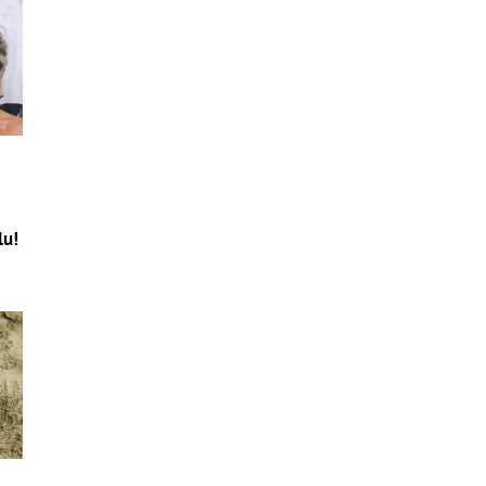
o
lu!