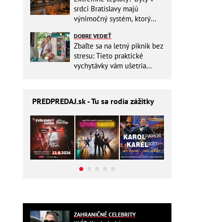
srdci Bratislavy majú
výnimočný systém, ktorý
ešte aj šetrí náklady
DOBRE VEDIEŤ
Zbaľte sa na letný piknik bez
stresu: Tieto praktické
vychytávky vám ušetria
miesto v batohu!
PREDPREDAJ
.sk - Tu sa rodia zážitky
ZAHRANIČNÉ CELEBRITY