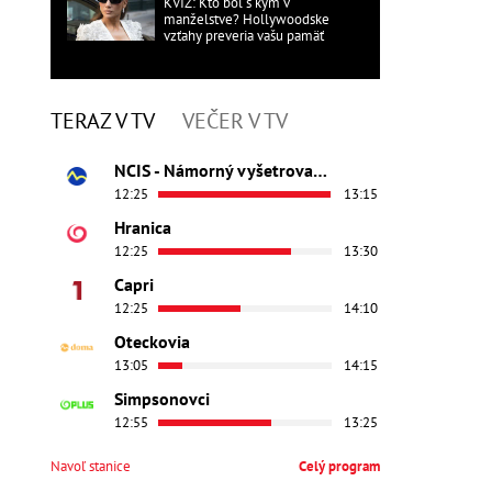
KVÍZ: Kto bol s kým v
manželstve? Hollywoodske
vzťahy preveria vašu pamäť
TERAZ V TV
VEČER V TV
NCIS - Námorný vyšetrovací úrad
12:25
13:15
Hranica
12:25
13:30
Capri
12:25
14:10
Oteckovia
13:05
14:15
Simpsonovci
12:55
13:25
Navoľ stanice
Celý program