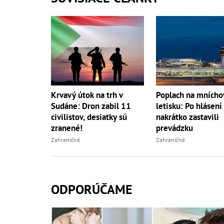
Krvavý útok na trh v
Poplach na mních
Sudáne: Dron zabil 11
letisku: Po hlásení
civilistov, desiatky sú
nakrátko zastavili
zranené!
prevádzku
Zahraničné
Zahraničné
ODPORÚČAME