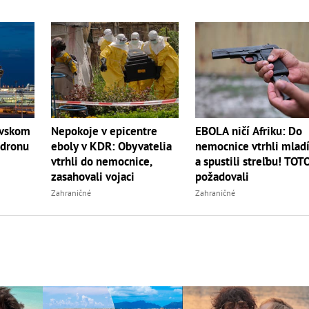
EBOLA ničí Afriku: Do
ovskom
Nepokoje v epicentre
nemocnice vtrhli mladí
 dronu
eboly v KDR: Obyvatelia
a spustili streľbu! TOT
vtrhli do nemocnice,
požadovali
zasahovali vojaci
Zahraničné
Zahraničné