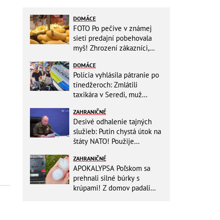
DOMÁCE
FOTO Po pečive v známej
sieti predajní pobehovala
myš! Zhrození zákazníci,
reťazec reaguje
DOMÁCE
Polícia vyhlásila pátranie po
tínedžeroch: Zmlátili
taxikára v Seredi, muž
skončil s ťažkými
ZAHRANIČNÉ
zraneniami!
Desivé odhalenie tajných
služieb: Putin chystá útok na
štáty NATO! Použije
ukrajinské drony
ZAHRANIČNÉ
APOKALYPSA Poľskom sa
prehnali silné búrky s
krúpami! Z domov padali
strechy, silný vietor prevrátil
niekoľko lodí