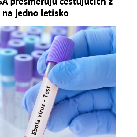
A presmerujú cestujúcich z
 na jedno letisko