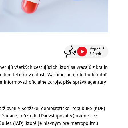
Vypočuť
článok
ujú všetkých cestujúcich, ktorí sa vracajú z krajín
ediné letisko v oblasti Washingtonu, kde budú robiť
m informovali oficiálne zdroje, píše správa agentúry
zdržiavali v Konžskej demokratickej republike (KDR)
m Sudáne, môžu do USA vstupovať výhradne cez
ulles (IAD), ktoré je hlavným pre metropolitnú