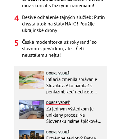
muž skončil s ťažkými zraneniami!
Desivé odhalenie tajných služieb: Putin
chystá útok na štáty NATO! Použije
ukrajinské drony
Česká moderátorka už roky randí so
slávnou speváčkou, ale... Čelí
neustálemu hejtu!
DOBRE VEDIEŤ
Inflácia zmenila správanie
Slovákov: Ako narábať s
peniazmi, keď nechcete
zbytočne riskovať?
DOBRE VEDIEŤ
Za jedným výsledkom je
unikátny proces: Na
Slovensku máme špičkové
pracovisko
DOBRE VEDIEŤ
Extrémne teploty? Byty v