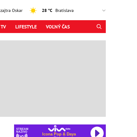
, zajtra Oskar
28 °C
 TV
LIFESTYLE
VOĽNÝ ČAS
STREAM
NAŽIVO
Icona Pop & Daya