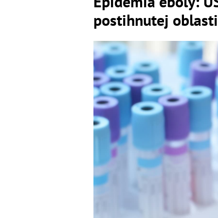
Epidémia eboly: US
postihnutej oblasti