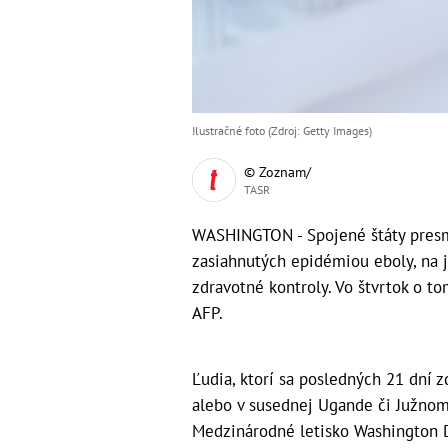
Ilustračné foto (Zdroj: Getty Images)
© Zoznam/
TASR
WASHINGTON - Spojené štáty presmer
zasiahnutých epidémiou eboly, na j
zdravotné kontroly. Vo štvrtok o to
AFP.
Ľudia, ktorí sa posledných 21 dní 
alebo v susednej Ugande či Južno
Medzinárodné letisko Washington D