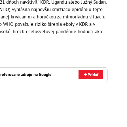
21 dňoch navštívili KDR, Ugandu alebo Južný Sudán.
(WHO) vyhlásila najnovšiu smrtiacu epidémiu tejto
zanej krvácaním a horúčkou za mimoriadnu situáciu
 WHO považuje riziko šírenia eboly v KDR a v
vysoké, hrozbu celosvetovej pandémie hodnotí ako
referované zdroje na Google
Pridať