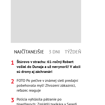
NAJČÍTANEJŠIE
3 DNI
TÝŽDEŇ
Štúrovo v strachu: 61-ročný Robert
vošiel do Dunaja a už nevynoril! V akcii
sú drony aj záchranári
FOTO Po pečive v známej sieti predajní
pobehovala myš! Zhrození zákazníci,
reťazec reaguje
Polícia vyhlásila pátranie po
tínedžeroch: Zmlátili taxikára v Seredi,