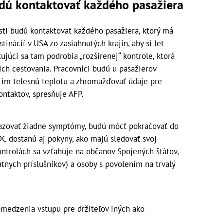
udú kontaktovať každého pasažiera
sti budú kontaktovať každého pasažiera, ktorý má
inácií v USA zo zasiahnutých krajín, aby si let
tujúci sa tam podrobia „rozšírenej“ kontrole, ktorá
 ich cestovania. Pracovníci budú u pasažierov
ť im telesnú teplotu a zhromažďovať údaje pre
ntaktov, spresňuje AFP.
kazovať žiadne symptómy, budú môcť pokračovať do
CDC dostanú aj pokyny, ako majú sledovať svoj
kontrolách sa vzťahuje na občanov Spojených štátov,
tnych príslušníkov) a osoby s povolením na trvalý
medzenia vstupu pre držiteľov iných ako