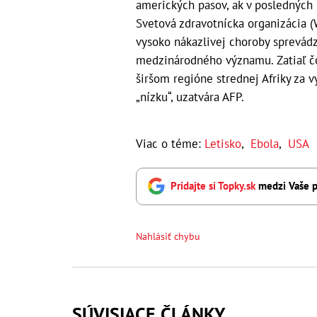
amerických pasov, ak v posledných 
Svetová zdravotnícka organizácia 
vysoko nákazlivej choroby sprevád
medzinárodného významu. Zatiaľ čo
širšom regióne strednej Afriky za 
„nízku“, uzatvára AFP.
Viac o téme:
Letisko
,
Ebola
,
USA
Pridajte si Topky.sk
medzi Vaše p
Nahlásiť chybu
SÚVISIACE ČLÁNKY