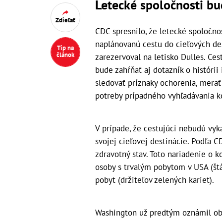
Letecké spoločnosti b
Zdieľať
CDC spresnilo, že letecké spoločno
naplánovanú cestu do cieľových dest
Tip na
článok
zarezervoval na letisko Dulles. Ces
bude zahŕňať aj dotazník o histórii
sledovať príznaky ochorenia, mera
potreby prípadného vyhľadávania ko
V prípade, že cestujúci nebudú vy
svojej cieľovej destinácie. Podľa 
zdravotný stav. Toto nariadenie o 
osoby s trvalým pobytom v USA (štá
pobyt (držiteľov zelených kariet).
Washington už predtým oznámil ob