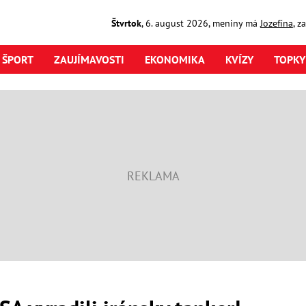
Štvrtok
,
6. august
2026
,
meniny má
Jozefína
, z
ŠPORT
ZAUJÍMAVOSTI
EKONOMIKA
KVÍZY
TOPKY