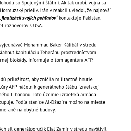
dohodu so Spojenými štátmi. Ak tak urobí, vojna sa
Hormuzský prieliv. Irán v reakcii uviedol, že najnovší
„finalizácii svojich pohľadov“
kontaktuje Pakistan,
eľ rozhovorov s USA.
 vyjednávač Mohammad Báker Kálíbáf v stredu
siahnuť kapituláciu Teheránu prostredníctvom
rnej blokády. Informuje o tom agentúra AFP.
dú príležitosť, aby zničila militantné hnutie
túry AFP náčelník generálneho štábu izraelskej
žného Libanonu. Toto územie izraelská armáda
okupuje. Podľa stanice Al-Džazíra možno na mieste
amerané na obytné budovy.
ch síl generálporučík Ejal Zamir v stredu navštívil