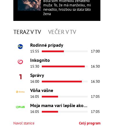
Bola som milenkou ženatého
muža: To, že má manželku, mi
nevadilo, hrozbou sa stala táto
žena
TERAZ V TV
VEČER V TV
Rodinné prípady
15:55
17:00
Inkognito
15:30
16:30
Správy
16:00
16:30
Vôňa vášne
16:05
17:05
Moja mama varí lepšie ako tvoja
16:05
17:05
Navoľ stanice
Celý program