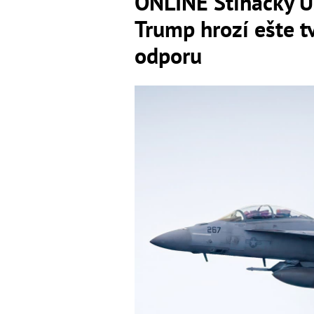
ONLINE Stíhačky US
Trump hrozí ešte t
odporu