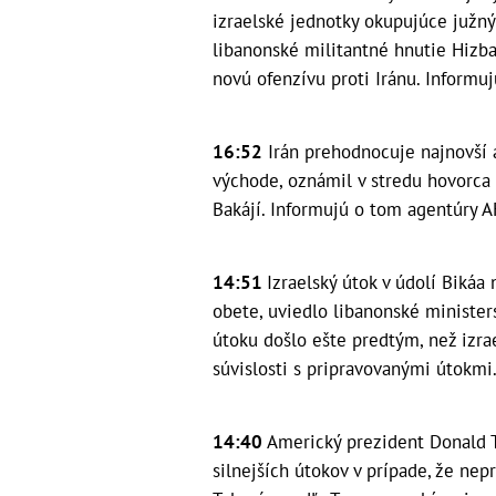
izraelské jednotky okupujúce južný 
libanonské militantné hnutie Hizba
novú ofenzívu proti Iránu. Informuj
16:52
Irán prehodnocuje najnovší 
východe, oznámil v stredu hovorca
Bakájí. Informujú o tom agentúry A
14:51
Izraelský útok v údolí Bikáa
obete, uviedlo libanonské minister
útoku došlo ešte predtým, než izra
súvislosti s pripravovanými útokmi
14:40
Americký prezident Donald T
silnejších útokov v prípade, že nep