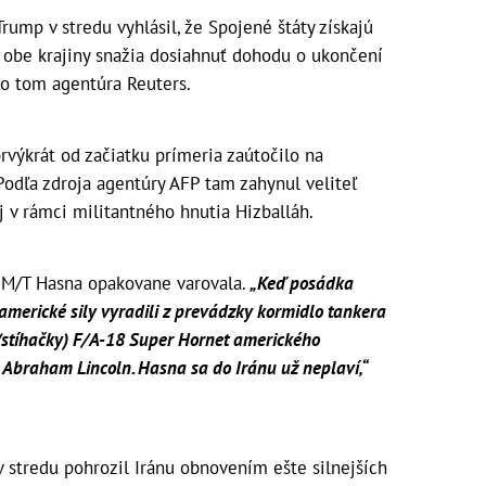
ump v stredu vyhlásil, že Spojené štáty získajú
sa obe krajiny snažia dosiahnuť dohodu o ukončení
 o tom agentúra Reuters.
rvýkrát od začiatku prímeria zaútočilo na
odľa zdroja agentúry AFP tam zahynul veliteľ
 v rámci militantného hnutia Hizballáh.
 M/T Hasna opakovane varovala.
„Keď posádka
merické sily vyradili z prevádzky kormidlo tankera
stíhačky) F/A-18 Super Hornet amerického
S Abraham Lincoln. Hasna sa do Iránu už neplaví,“
 stredu pohrozil Iránu obnovením ešte silnejších