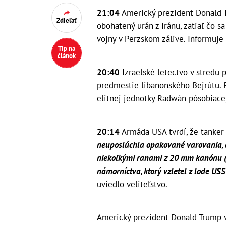
21:04
Americký prezident Donald Tr
Zdieľať
obohatený urán z Iránu, zatiaľ čo 
vojny v Perzskom zálive. Informuje
Tip na
článok
20:40
Izraelské letectvo v stredu p
predmestie libanonského Bejrútu. P
elitnej jednotky Radwán pôsobiacej
20:14
Armáda USA tvrdí, že tanker
neuposlúchla opakované varovania, a
niekoľkými ranami z 20 mm kanónu (
námorníctva, ktorý vzletel z lode US
uviedlo veliteľstvo.
Americký prezident Donald Trump v