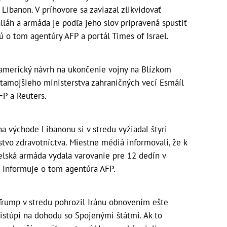
Libanon. V príhovore sa zaviazal zlikvidovať
lláh a armáda je podľa jeho slov pripravená spustiť
ú o tom agentúry AFP a portál Times of Israel.
americký návrh na ukončenie vojny na Blízkom
 tamojšieho ministerstva zahraničných vecí Esmáíl
FP a Reuters.
 na východe Libanonu si v stredu vyžiadal štyri
stvo zdravotníctva. Miestne médiá informovali, že k
elská armáda vydala varovanie pre 12 dedín v
. Informuje o tom agentúra AFP.
rump v stredu pohrozil Iránu obnovením ešte
ristúpi na dohodu so Spojenými štátmi. Ak to