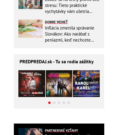
stresu: Tieto praktické
vychytávky vám ušetria
miesto v batohu!
DOBRE VEDIEŤ
Inflácia zmenila správanie
Slovákov: Ako narábať s
peniazmi, keď nechcete
zbytočne riskovať?
PREDPREDAJ
.sk - Tu sa rodia zážitky
PARTNERSKÉ VZŤAHY