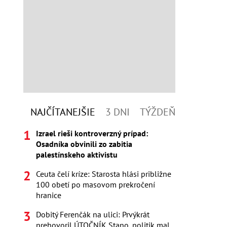
NAJČÍTANEJŠIE
3 DNI
TÝŽDEŇ
Izrael rieši kontroverzný prípad:
Osadníka obvinili zo zabitia
palestínskeho aktivistu
Ceuta čelí kríze: Starosta hlási približne
100 obetí po masovom prekročení
hranice
Dobitý Ferenčák na ulici: Prvýkrát
prehovoril ÚTOČNÍK Stano, politik mal