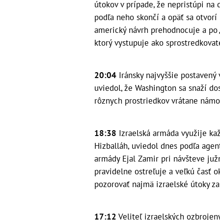
útokov v prípade, že nepristúpi na 
podľa neho skončí a opäť sa otvorí 
americký návrh prehodnocuje a po
ktorý vystupuje ako sprostredkovat
20:04
Iránsky najvyššie postavený
uviedol, že Washington sa snaží do
rôznych prostriedkov vrátane námo
18:38
Izraelská armáda využije kaž
Hizballáh, uviedol dnes podľa agen
armády Ejal Zamir pri návšteve ju
pravidelne ostreľuje a veľkú časť 
pozorovať najmä izraelské útoky z
17:12
Veliteľ izraelských ozbrojený