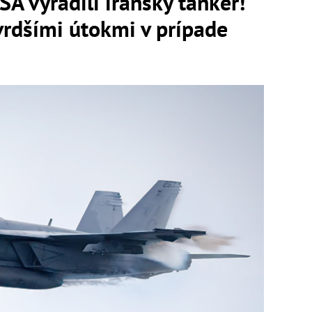
A vyradili iránsky tanker!
vrdšími útokmi v prípade