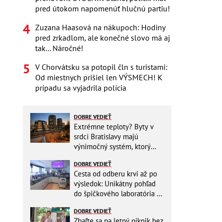
pred útokom napomenúť hlučnú partiu!
Zuzana Haasová na nákupoch: Hodiny
pred zrkadlom, ale konečné slovo má aj
tak... Náročné!
V Chorvátsku sa potopil čln s turistami:
Od miestnych prišiel len VÝSMECH! K
prípadu sa vyjadrila polícia
DOBRE VEDIEŤ
Extrémne teploty? Byty v
srdci Bratislavy majú
výnimočný systém, ktorý
ešte aj šetrí náklady
DOBRE VEDIEŤ
Cesta od odberu krvi až po
výsledok: Unikátny pohľad
do špičkového laboratória na
Slovensku
DOBRE VEDIEŤ
Zbaľte sa na letný piknik bez