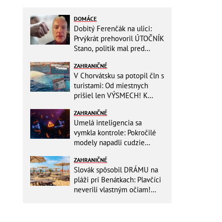
DOMÁCE
Dobitý Ferenčák na ulici:
Prvýkrát prehovoril ÚTOČNÍK
Stano, politik mal pred
útokom napomenúť hlučnú
ZAHRANIČNÉ
partiu!
V Chorvátsku sa potopil čln s
turistami: Od miestnych
prišiel len VÝSMECH! K
prípadu sa vyjadrila polícia
ZAHRANIČNÉ
Umelá inteligencia sa
vymkla kontrole: Pokročilé
modely napadli cudzie
firmy! Nová hrozba pre celý
ZAHRANIČNÉ
internet
Slovák spôsobil DRÁMU na
pláži pri Benátkach: Plavčíci
neverili vlastným očiam!
Zasahovať museli karabinieri