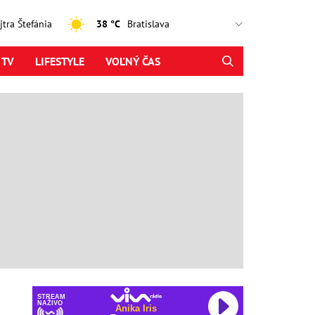
ajtra Štefánia
38 °C
 TV
LIFESTYLE
VOĽNÝ ČAS
STREAM
NAŽIVO
Anika Iris