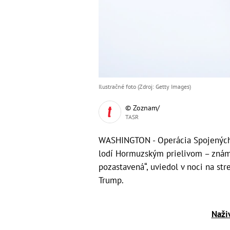
Ilustračné foto (Zdroj: Getty Images)
© Zoznam/
TASR
WASHINGTON - Operácia Spojených 
lodí Hormuzským prielivom – známa
pozastavená“, uviedol v noci na st
Trump.
Naži