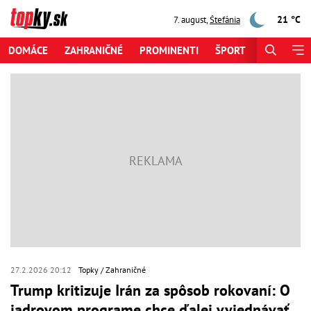
21 °C
7. august
,
Štefánia
DOMÁCE
ZAHRANIČNÉ
PROMINENTI
ŠPORT
ZAUJÍMAV
27.2.2026 20:12
Topky
Zahraničné
Trump kritizuje Irán za spôsob rokovaní: O
jadrovom programe chce ďalej vyjednávať