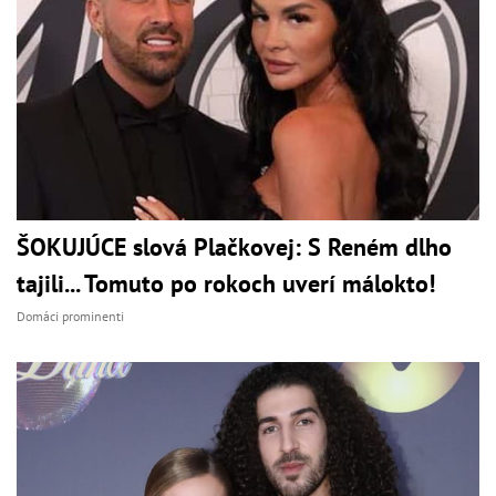
ŠOKUJÚCE slová Plačkovej: S Reném dlho
tajili... Tomuto po rokoch uverí málokto!
Domáci prominenti