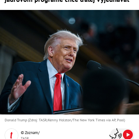
Donald Trump (Zdroj: TASR/Kenny Holston/The New York Times via AP, Pool)
© Zoznam/
TASR