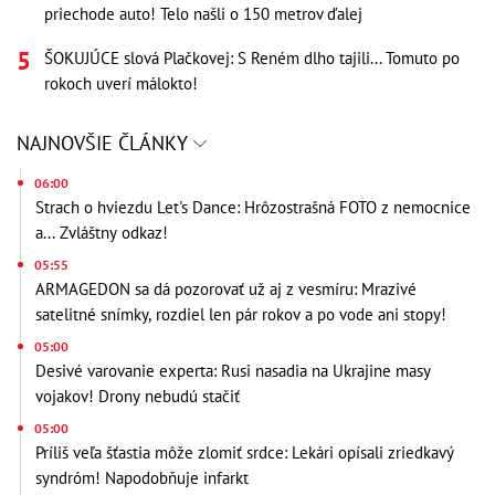
priechode auto! Telo našli o 150 metrov ďalej
ŠOKUJÚCE slová Plačkovej: S Reném dlho tajili... Tomuto po
rokoch uverí málokto!
NAJNOVŠIE ČLÁNKY
06:00
Strach o hviezdu Let's Dance: Hrôzostrašná FOTO z nemocnice
a... Zvláštny odkaz!
05:55
ARMAGEDON sa dá pozorovať už aj z vesmíru: Mrazivé
satelitné snímky, rozdiel len pár rokov a po vode ani stopy!
05:00
Desivé varovanie experta: Rusi nasadia na Ukrajine masy
vojakov! Drony nebudú stačiť
05:00
Príliš veľa šťastia môže zlomiť srdce: Lekári opísali zriedkavý
syndróm! Napodobňuje infarkt