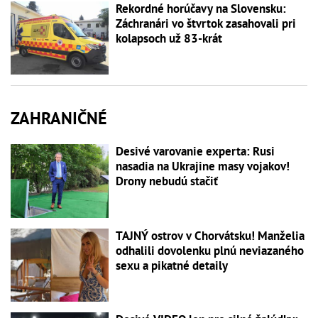
Rekordné horúčavy na Slovensku:
Záchranári vo štvrtok zasahovali pri
kolapsoch už 83-krát
ZAHRANIČNÉ
Desivé varovanie experta: Rusi
nasadia na Ukrajine masy vojakov!
Drony nebudú stačiť
TAJNÝ ostrov v Chorvátsku! Manželia
odhalili dovolenku plnú neviazaného
sexu a pikatné detaily