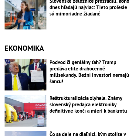
Slovenské železnice prezradili, koho
dnes hľadajú najviac: Tieto profesie
sú mimoriadne žiadané
EKONOMIKA
Podvod či geniálny ťah? Trump
predáva elite drahocenné
milisekundy. Bežní investori nemajú
šancu!
Reštrukturalizácia zlyhala. Známy
slovenský predajca elektroniky
definitívne končí a mieri k bankrotu
Čo sa deje na diaľnici, kým stojíte v