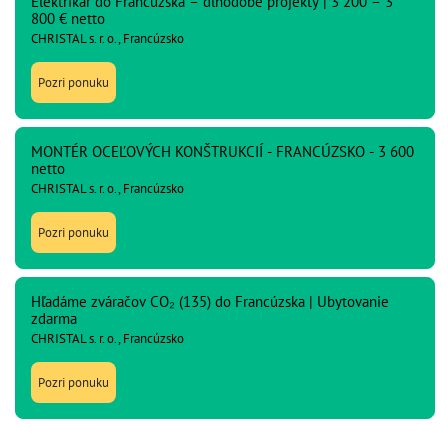
Elektrikár do Francúzska – dlhodobé projekty | 3 200 – 3
800 € netto
CHRISTAL s. r. o., Francúzsko
Pozri ponuku
MONTÉR OCEĽOVÝCH KONŠTRUKCIÍ - FRANCÚZSKO - 3 600
netto
CHRISTAL s. r. o., Francúzsko
Pozri ponuku
Hľadáme zváračov CO₂ (135) do Francúzska | Ubytovanie
zdarma
CHRISTAL s. r. o., Francúzsko
Pozri ponuku