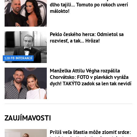
dlho tajili... Tomuto po rokoch uverí
málokto!
Peklo českého herca: Odmietol sa
rozviesť, a tak... Hrôza!
128 FB INTERAKCIÍ
Manželka Attilu Végha rozpálila
Chorvátsko: FOTO v plavkách vyráža
dych! TAKÝTO zadok sa len tak nevidí
ZAUJÍMAVOSTI
Príliš veľa šťastia môže zlomiť srdce: