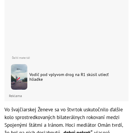
Vodič pod vplyvom drog na R1 skúsil utiecť
hliadke
Reklama
Vo švajčiarskej Ženeve sa vo štvrtok uskutočnilo ďalšie
kolo sprostredkovaných bilaterálnych rokovaní medzi
Spojenými štátmi a Iránom. Hoci mediátor Omán tvrdí,
že bol na nich dosiahnutý
„dobrý pokrok“,
viaceré