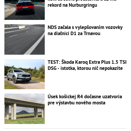
rekord na Nurburgringu
NDS začala s vylepšovaním vozovky
na diaľnici D1 za Trnavou
TEST: Škoda Karoq Extra Plus 1.5 TSI
DSG - istotka, ktorou nič nepokazíte
Úsek košickej R4 dočasne uzatvoria
pre výstavbu nového mosta