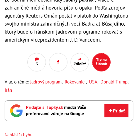
zahraničné médiá hovoria píšu o opaku. Podľa zdrojov
agentúry Reuters Omán poslal v piatok do Washingtonu
svojho ministra zahraničných vecí Badra al-Búsajdího,
ktorý bude o iránskom jadrovom programe rokovať s
americkým viceprezidentom J. D. Vanceom.
Tip na
3
Zdieľať
článok
Viac o téme:
Jadrový program
,
Rokovanie
,
USA
,
Donald Trump
,
Irán
Pridajte si Topky.sk
medzi Vaše
Pridať
preferované zdroje na Google
Nahlásiť chybu