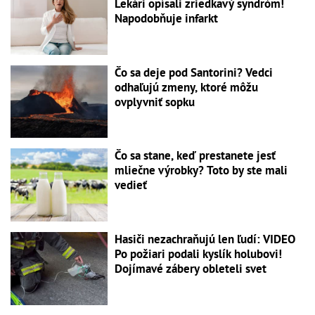
Lekári opísali zriedkavý syndróm!
Napodobňuje infarkt
Čo sa deje pod Santorini? Vedci
odhaľujú zmeny, ktoré môžu
ovplyvniť sopku
Čo sa stane, keď prestanete jesť
mliečne výrobky? Toto by ste mali
vedieť
Hasiči nezachraňujú len ľudí: VIDEO
Po požiari podali kyslík holubovi!
Dojímavé zábery obleteli svet