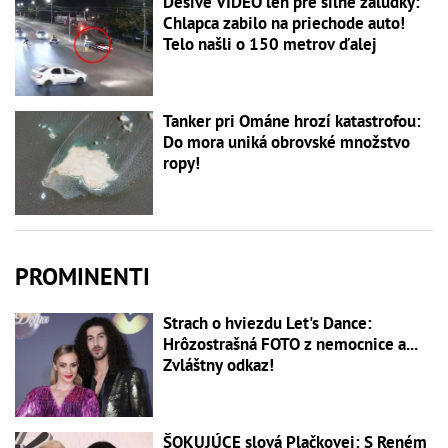
Desivé VIDEO len pre silné žalúdky:
Chlapca zabilo na priechode auto!
Telo našli o 150 metrov ďalej
Tanker pri Ománe hrozí katastrofou:
Do mora uniká obrovské množstvo
ropy!
PROMINENTI
Strach o hviezdu Let's Dance:
Hrôzostrašná FOTO z nemocnice a...
Zvláštny odkaz!
ŠOKUJÚCE slová Plačkovej: S Reném