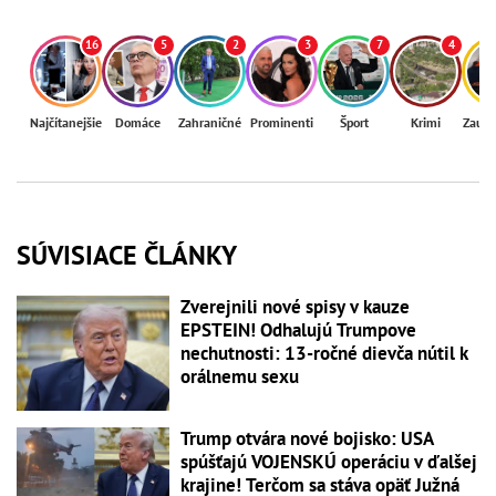
16
5
2
3
7
4
Najčítanejšie
Domáce
Zahraničné
Prominenti
Šport
Krimi
Zaují
SÚVISIACE ČLÁNKY
Zverejnili nové spisy v kauze
EPSTEIN! Odhalujú Trumpove
nechutnosti: 13-ročné dievča nútil k
orálnemu sexu
Trump otvára nové bojisko: USA
spúšťajú VOJENSKÚ operáciu v ďalšej
krajine! Terčom sa stáva opäť Južná