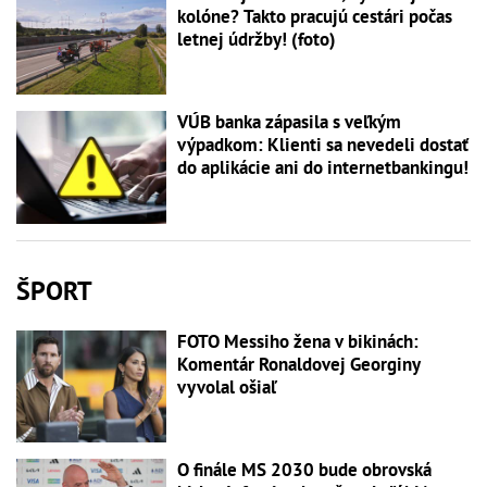
kolóne? Takto pracujú cestári počas
letnej údržby! (foto)
VÚB banka zápasila s veľkým
výpadkom: Klienti sa nevedeli dostať
do aplikácie ani do internetbankingu!
ŠPORT
FOTO Messiho žena v bikinách:
Komentár Ronaldovej Georginy
vyvolal ošiaľ
O finále MS 2030 bude obrovská