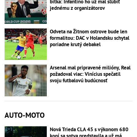
bitka: Infantino ho už mal sľúbiť
jednému z organizátorov
Odveta na Žitnom ostrove bude len
formalitou: DAC v Holandsku schytal
poriadne krutý debakel
Arsenal mal pripravené milióny, Real
požadoval viac: Vinícius spečatil
svoju futbalovú budúcnosť
AUTO-MOTO
Nová Trieda CLA 45 s výkonom 680
koní sa sotva predstavila a už má