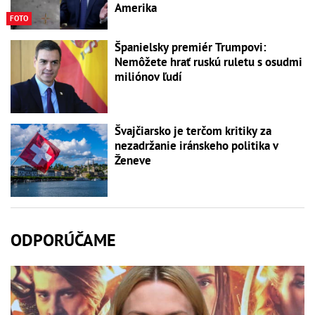
Amerika
FOTO
Španielsky premiér Trumpovi:
Nemôžete hrať ruskú ruletu s osudmi
miliónov ľudí
Švajčiarsko je terčom kritiky za
nezadržanie iránskeho politika v
Ženeve
ODPORÚČAME