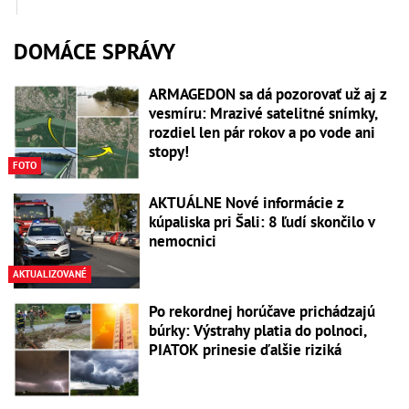
DOMÁCE SPRÁVY
ARMAGEDON sa dá pozorovať už aj z
vesmíru: Mrazivé satelitné snímky,
rozdiel len pár rokov a po vode ani
stopy!
FOTO
AKTUÁLNE Nové informácie z
kúpaliska pri Šali: 8 ľudí skončilo v
nemocnici
AKTUALIZOVANÉ
Po rekordnej horúčave prichádzajú
búrky: Výstrahy platia do polnoci,
PIATOK prinesie ďalšie riziká