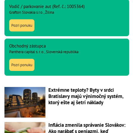
Vodič / parkovanie aut (Ref. č.: 1005364)
Grafton Slovakia s.r.o., Žilina
Pozri ponuku
Obchodný zástupca
Panthera capital s. r. o., Slovenská republika
Pozri ponuku
Extrémne teploty? Byty v srdci
Bratislavy majú výnimočný systém,
ktorý ešte aj šetrí náklady
Inflácia zmenila správanie Slovákov:
Ako narábať s peniazmi, keď