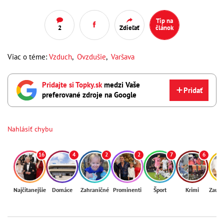
Tip na
2
Zdieľať
článok
Viac o téme:
Vzduch
,
Ovzdušie
,
Varšava
Pridajte si Topky.sk
medzi Vaše
Pridať
preferované zdroje na Google
Nahlásiť chybu
16
4
2
2
7
6
Najčítanejšie
Domáce
Zahraničné
Prominenti
Šport
Krimi
Zaují