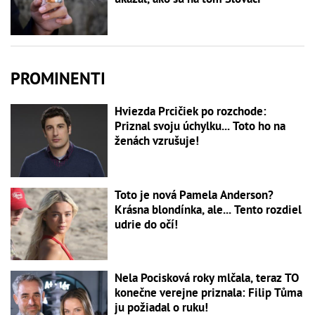
PROMINENTI
Hviezda Prcičiek po rozchode:
Priznal svoju úchylku... Toto ho na
ženách vzrušuje!
Toto je nová Pamela Anderson?
Krásna blondínka, ale... Tento rozdiel
udrie do očí!
Nela Pocisková roky mlčala, teraz TO
konečne verejne priznala: Filip Tůma
ju požiadal o ruku!