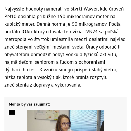
Najvyššie hodnoty namerali vo štvrti Wawer, kde úroveň
PM10 dosiahla približne 190 mikrogramov meter na
kubický meter. Denná norma je 50 mikrogramov. Podľa
portálu IQAir ktorý citovala televízia TVN24 sa poľská
metropola vo štvrtok umiestnila medzi desiatimi najviac
znečistenými veľkými mestami sveta. Úrady odporučili
obyvateľom obmedziť pobyt vonku a fyzickú aktivitu,
najmä deťom, seniorom a ľuďom s ochoreniami
dýchacích ciest. K vzniku smogu prispeli slabý vietor,
nízka teplota a vysoký tlak, ktoré bránia rozptylu
znečistenia z dopravy a vykurovania.
Mohlo by vás zaujímať: