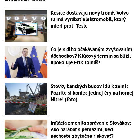
Košice dostávajú nový tromf: Volvo
tu má vyrábať elektromobil, ktorý
mieri proti Tesle
Čo je s dlho očakávaným zvyšovaním
dôchodkov? Kľúčový termín sa blíži,
upokojuje Erik Tomáš!
Stovky banských budov idú k zemi:
Pozrite si koniec jednej éry na hornej
Nitre! (foto)
Inflácia zmenila správanie Slovákov:
Ako narábať s peniazmi, keď
nechcete zbytočne riskovať?