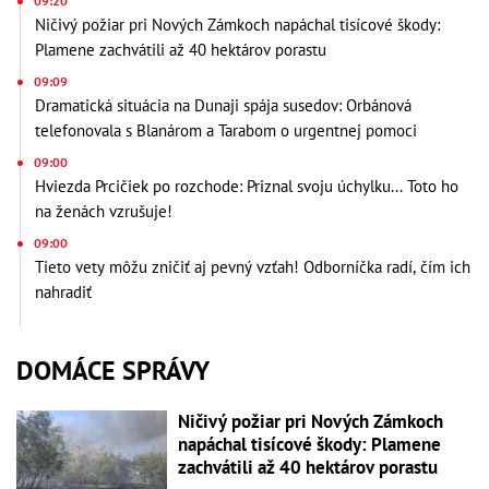
09:20
Ničivý požiar pri Nových Zámkoch napáchal tisícové škody:
Plamene zachvátili až 40 hektárov porastu
09:09
Dramatická situácia na Dunaji spája susedov: Orbánová
telefonovala s Blanárom a Tarabom o urgentnej pomoci
09:00
Hviezda Prcičiek po rozchode: Priznal svoju úchylku... Toto ho
na ženách vzrušuje!
09:00
Tieto vety môžu zničiť aj pevný vzťah! Odborníčka radí, čím ich
nahradiť
DOMÁCE SPRÁVY
Ničivý požiar pri Nových Zámkoch
napáchal tisícové škody: Plamene
zachvátili až 40 hektárov porastu