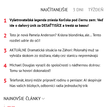
NAJČÍTANEJŠIE
3 DNI
TÝŽDEŇ
Vyšetrovateľská legenda zniesla Korčoka pod čiernu zem: Veď
ide o daňový únik za DESAŤTISÍCE a trestá sa basou!
Toto je nová Pamela Anderson? Krásna blondínka, ale... Tento
rozdiel udrie do očí!
AKTUÁLNE Dramatická situácia na Záhorí: Polonahý muž sa
vyhráža skokom zo stožiara, vlaky cez stanicu nepremávajú
Michael Douglas vyrazil do spoločnosti s nádhernou dcérou:
Tomu sa hovorí dokonalosť!
Telefonát, ktorý môže pripraviť rodinu o peniaze: AI skopíruje
hlas vašich blízkych, odborníci radia jednoduchý trik
NAJNOVŠIE ČLÁNKY