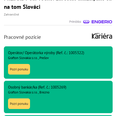
na tom Slováci
Zahraničné
Pracovné pozície
Operátor/ Operátorka výroby (Ref. č.: 1005322)
Grafton Slovakia s.r.o., Prešov
Pozri ponuku
Osobný bankár/ka (Ref. č.: 1005269)
Grafton Slovakia s.r.o., Brezno
Pozri ponuku