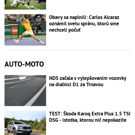
Obavy sa naplnili: Carlos Alcaraz
oznámil svetu správu, ktorú sme
nechceli počuť
AUTO-MOTO
NDS začala s vylepšovaním vozovky
na diaľnici D1 za Trnavou
TEST: Škoda Karoq Extra Plus 1.5 TSI
DSG - istotka, ktorou nič nepokazíte