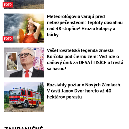
FOTO
Meteorológovia varujú pred
nebezpečenstvom: Teploty dosiahnu
nad 38 stupňov! Hrozia kolapsy a
búrky
FOTO
Vyšetrovateľská legenda zniesla
Korčoka pod čiernu zem: Veď ide o
daňový únik za DESAŤTISÍCE a trestá
sa basou!
Rozsiahly požiar v Nových Zámkoch:
V časti Janov Dvor horelo až 40
hektárov porastu