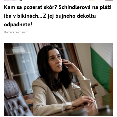
Kam sa pozerať skôr? Schindlerová na pláži
iba v bikinách... Z jej bujného dekoltu
odpadnete!
Domáci prominenti