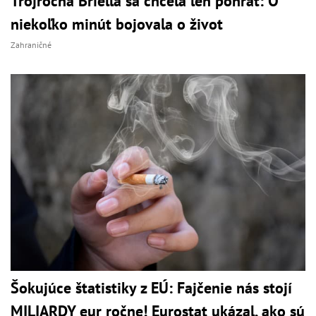
Trojročná Briella sa chcela len pohrať: O
niekoľko minút bojovala o život
Zahraničné
Šokujúce štatistiky z EÚ: Fajčenie nás stojí
MILIARDY eur ročne! Eurostat ukázal, ako sú