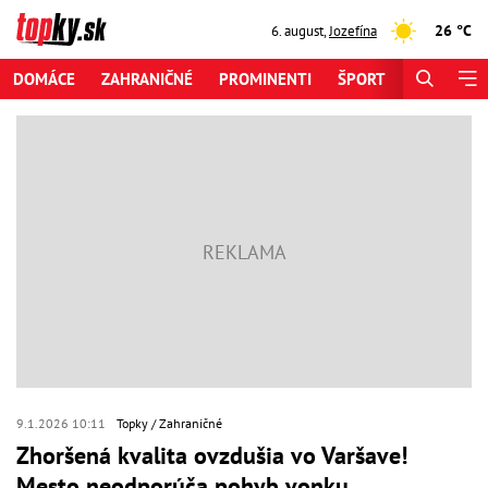
26 °C
6. august
,
Jozefína
DOMÁCE
ZAHRANIČNÉ
PROMINENTI
ŠPORT
ZAUJÍMAV
9.1.2026 10:11
Topky
Zahraničné
Zhoršená kvalita ovzdušia vo Varšave!
Mesto neodporúča pohyb vonku