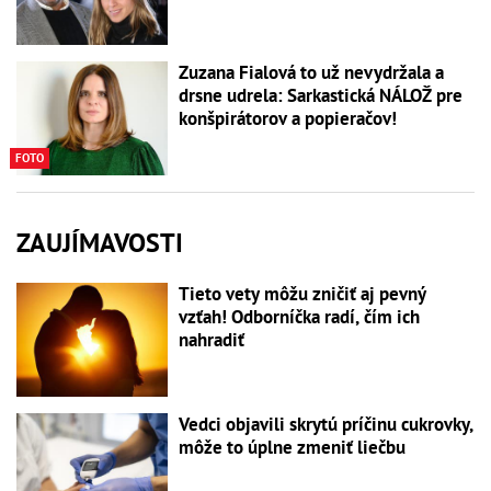
Zuzana Fialová to už nevydržala a
drsne udrela: Sarkastická NÁLOŽ pre
konšpirátorov a popieračov!
FOTO
ZAUJÍMAVOSTI
Tieto vety môžu zničiť aj pevný
vzťah! Odborníčka radí, čím ich
nahradiť
Vedci objavili skrytú príčinu cukrovky,
môže to úplne zmeniť liečbu