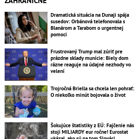
ZAHRANIČNÉ
Dramatická situácia na Dunaji spája
susedov: Orbánová telefonovala s
Blanárom a Tarabom o urgentnej
pomoci
Frustrovaný Trump mal zúriť pre
prázdne sklady munície: Biely dom
rázne reaguje na údajné nezhody vo
velení
Trojročná Briella sa chcela len pohrať:
O niekoľko minút bojovala o život
Šokujúce štatistiky z EÚ: Fajčenie nás
stojí MILIARDY eur ročne! Eurostat
ukázal, ako sú na tom Slováci