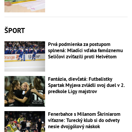
ŠPORT
Prvá podmienka za postupom
splnená: Mladíci vďaka famóznemu
Seličovi zvíťazili proti Helvétom
Fantázia, dievčatá: Futbalistky
Spartak Myjava zvládli svoj duel v 2.
predkole Ligy majstrov
Fenerbahce s Milanom Škriniarom
víťazne: Turecký klub si do odvety
nesie dvojgólový náskok