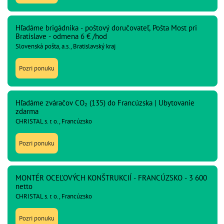
Hľadáme brigádnika - poštový doručovateľ, Pošta Most pri
Bratislave - odmena 6 € /hod
Slovenská pošta, a.s., Bratislavský kraj
Pozri ponuku
Hľadáme zváračov CO₂ (135) do Francúzska | Ubytovanie
zdarma
CHRISTAL s. r. o., Francúzsko
Pozri ponuku
MONTÉR OCEĽOVÝCH KONŠTRUKCIÍ - FRANCÚZSKO - 3 600
netto
CHRISTAL s. r. o., Francúzsko
Pozri ponuku