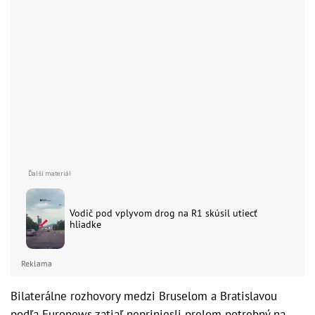
Vodič pod vplyvom drog na R1 skúsil utiecť
hliadke
Reklama
Bilaterálne rozhovory medzi Bruselom a Bratislavou
podľa Euronews zatiaľ nepriniesli prelom potrebný na