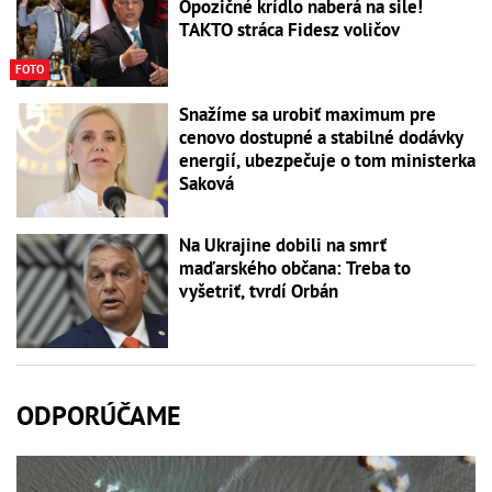
Opozičné krídlo naberá na sile!
TAKTO stráca Fidesz voličov
FOTO
Snažíme sa urobiť maximum pre
cenovo dostupné a stabilné dodávky
energií, ubezpečuje o tom ministerka
Saková
Na Ukrajine dobili na smrť
maďarského občana: Treba to
vyšetriť, tvrdí Orbán
ODPORÚČAME