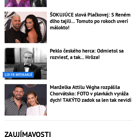
ŠOKUJÚCE slová Plačkovej: S Reném
dlho tajili... Tomuto po rokoch uverí
málokto!
Peklo českého herca: Odmietol sa
rozviesť, a tak... Hrôza!
128 FB INTERAKCIÍ
Manželka Attilu Végha rozpálila
Chorvátsko: FOTO v plavkách vyráža
dych! TAKÝTO zadok sa len tak nevidí
ZAUJÍMAVOSTI