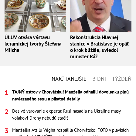
ÚĽUV otvára výstavu
Rekonštrukcia Hlavnej
keramickej tvorby Štefana
stanice v Bratislave je opäť
Mlícha
o krok bližšie, uviedol
minister Ráž
NAJČÍTANEJŠIE
3 DNI
TÝŽDEŇ
TAJNÝ ostrov v Chorvátsku! Manželia odhalili dovolenku plnú
neviazaného sexu a pikatné detaily
Desivé varovanie experta: Rusi nasadia na Ukrajine masy
vojakov! Drony nebudú stačiť
Manželka Attilu Végha rozpálila Chorvátsko: FOTO v plavkách