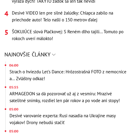
vyráža dych! TAKÝTO zadok sa len tak nevidí
Desivé VIDEO len pre silné žalúdky: Chlapca zabilo na
priechode auto! Telo našli o 150 metrov ďalej
ŠOKUJÚCE slová Plačkovej: S Reném dlho tajili... Tomuto po
rokoch uverí málokto!
NAJNOVŠIE ČLÁNKY
06:00
Strach o hviezdu Let's Dance: Hrôzostrašná FOTO z nemocnice
a... Zvláštny odkaz!
05:55
ARMAGEDON sa dá pozorovať už aj z vesmíru: Mrazivé
satelitné snímky, rozdiel len pár rokov a po vode ani stopy!
05:00
Desivé varovanie experta: Rusi nasadia na Ukrajine masy
vojakov! Drony nebudú stačiť
05:00