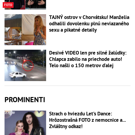
FOTO
TAJNÝ ostrov v Chorvátsku! Manželia
odhalili dovolenku plnú neviazaného
sexu a pikatné detaily
Desivé VIDEO len pre silné žalúdky:
Chlapca zabilo na priechode auto!
Telo našli o 150 metrov ďalej
PROMINENTI
Strach o hviezdu Let's Dance:
Hrôzostrašná FOTO z nemocnice a...
Zvláštny odkaz!