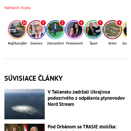
Nahlásiť chybu
16
5
2
4
7
4
Najčítanejšie
Domáce
Zahraničné
Prominenti
Šport
Krimi
Zaují
SÚVISIACE ČLÁNKY
V Taliansku zadržali Ukrajinca
podozrivého z odpálenia plynovodov
Nord Stream
Pod Orbánom sa TRASIE stolička: