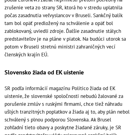
zrušenie veta zo strany SR, ktorá ho v stredu uplatnila
počas zasadnutia veľvyslancov v Bruseli. Sankčný balík
tam bol opäť predložený na schválenie a opäť bol
zablokovaný, uviedli zdroje. Ďalšie zasadnutie stálych
predstaviteľov je na pláne v piatok. Na budúci utorok sa
potom v Bruseli stretnú ministri zahraničných vecí
členských krajín EÚ.
Slovensko žiada od EK uistenie
SR podľa informácií magazínu Politico žiada od EK
uistenie, že slovenské spoločnosti nebudú žalované za
porušenie zmlúv s ruskými firmami, chce tiež náhradu
ušlých tranzitných poplatkov a žiada aj to, aby plán nebol
schválený s plnou podporou Slovenska. Ak Brusel
zohľadní tieto obavy a poskytne žiadané záruky, je SR