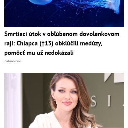
Smrtiaci útok v obľúbenom dovolenkovom
raji: Chlapca (†13) obkľúčili medúzy,
pomôcť mu už nedokázali
Zahraničné