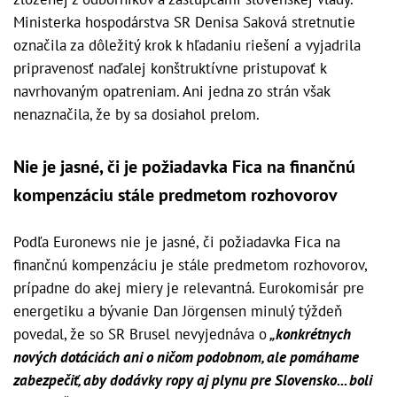
Ministerka hospodárstva SR Denisa Saková stretnutie
označila za dôležitý krok k hľadaniu riešení a vyjadrila
pripravenosť naďalej konštruktívne pristupovať k
navrhovaným opatreniam. Ani jedna zo strán však
nenaznačila, že by sa dosiahol prelom.
Nie je jasné, či je požiadavka Fica na finančnú
kompenzáciu stále predmetom rozhovorov
Podľa Euronews nie je jasné, či požiadavka Fica na
finančnú kompenzáciu je stále predmetom rozhovorov,
prípadne do akej miery je relevantná. Eurokomisár pre
energetiku a bývanie Dan Jörgensen minulý týždeň
povedal, že so SR Brusel nevyjednáva o
„konkrétnych
nových dotáciách ani o ničom podobnom, ale pomáhame
zabezpečiť, aby dodávky ropy aj plynu pre Slovensko... boli