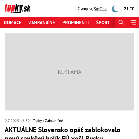
21 °C
7. august
,
Štefánia
DOMÁCE
ZAHRANIČNÉ
PROMINENTI
ŠPORT
ZAUJÍMAV
9.7.2025 16:59
Topky
Zahraničné
AKTUÁLNE Slovensko opäť zablokovalo
nový sankčný balík EÚ voči Rusku