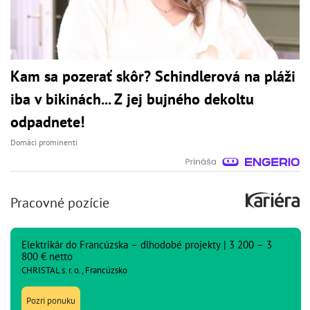
Kam sa pozerať skôr? Schindlerová na pláži
iba v bikinách... Z jej bujného dekoltu
odpadnete!
Domáci prominenti
Pracovné pozície
Elektrikár do Francúzska – dlhodobé projekty | 3 200 – 3
800 € netto
CHRISTAL s. r. o., Francúzsko
Pozri ponuku