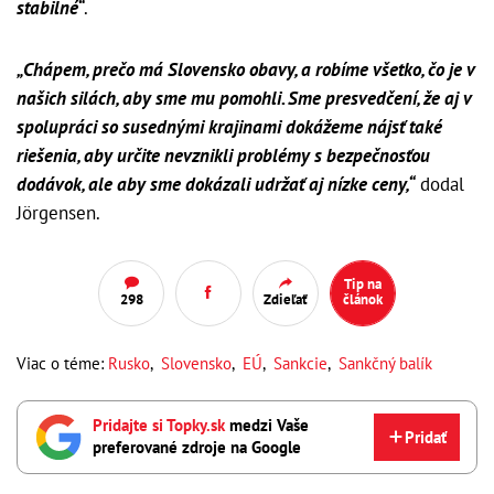
stabilné“
.
„Chápem, prečo má Slovensko obavy, a robíme všetko, čo je v
našich silách, aby sme mu pomohli. Sme presvedčení, že aj v
spolupráci so susednými krajinami dokážeme nájsť také
riešenia, aby určite nevznikli problémy s bezpečnosťou
dodávok, ale aby sme dokázali udržať aj nízke ceny,“
dodal
Jörgensen.
Tip na
298
Zdieľať
článok
Viac o téme:
Rusko
,
Slovensko
,
EÚ
,
Sankcie
,
Sankčný balík
Pridajte si Topky.sk
medzi Vaše
Pridať
preferované zdroje na Google