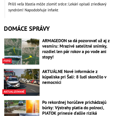
Príliš veľa šťastia môže zlomiť srdce: Lekári opísali zriedkavý
syndróm! Napodobňuje infarkt
DOMÁCE SPRÁVY
ARMAGEDON sa dá pozorovať už aj z
vesmíru: Mrazivé satelitné snímky,
rozdiel len pár rokov a po vode ani
stopy!
FOTO
AKTUÁLNE Nové informácie z
kúpaliska pri Šali: 8 ľudí skončilo v
nemocnici
AKTUALIZOVANÉ
Po rekordnej horúčave prichádzajú
búrky: Výstrahy platia do polnoci,
PIATOK prinesie ďalšie riziká