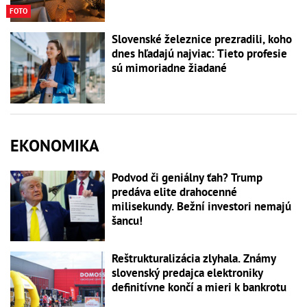
FOTO
Slovenské železnice prezradili, koho
dnes hľadajú najviac: Tieto profesie
sú mimoriadne žiadané
EKONOMIKA
Podvod či geniálny ťah? Trump
predáva elite drahocenné
milisekundy. Bežní investori nemajú
šancu!
Reštrukturalizácia zlyhala. Známy
slovenský predajca elektroniky
definitívne končí a mieri k bankrotu