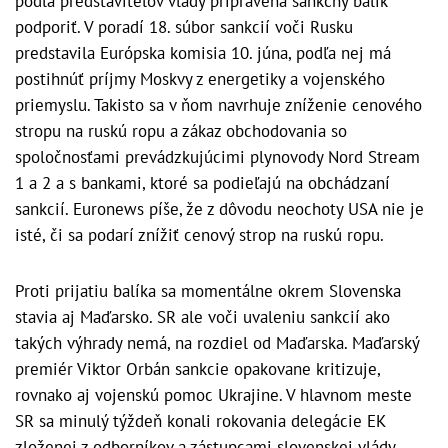
podľa predstaviteľov vlády pripravená sankčný balík
podporiť. V poradí 18. súbor sankcií voči Rusku
predstavila Európska komisia 10. júna, podľa nej má
postihnúť príjmy Moskvy z energetiky a vojenského
priemyslu. Takisto sa v ňom navrhuje zníženie cenového
stropu na ruskú ropu a zákaz obchodovania so
spoločnosťami prevádzkujúcimi plynovody Nord Stream
1 a 2 a s bankami, ktoré sa podieľajú na obchádzaní
sankcií. Euronews píše, že z dôvodu neochoty USA nie je
isté, či sa podarí znížiť cenový strop na ruskú ropu.
Proti prijatiu balíka sa momentálne okrem Slovenska
stavia aj Maďarsko. SR ale voči uvaleniu sankcií ako
takých výhrady nemá, na rozdiel od Maďarska. Maďarský
premiér Viktor Orbán sankcie opakovane kritizuje,
rovnako aj vojenskú pomoc Ukrajine. V hlavnom meste
SR sa minulý týždeň konali rokovania delegácie EK
zloženej z odborníkov a zástupcami slovenskej vlády.