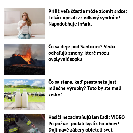
Príliš veľa šťastia môže zlomiť srdce:
Lekári opísali zriedkavý syndróm!
Napodobňuje infarkt
Čo sa deje pod Santorini? Vedci
odhaľujú zmeny, ktoré môžu
ovplyvniť sopku
Čo sa stane, keď prestanete jesť
mliečne výrobky? Toto by ste mali
vedieť
Hasiči nezachraňujú len ľudí: VIDEO
Po požiari podali kyslík holubovi!
Dojímavé zábery obleteli svet