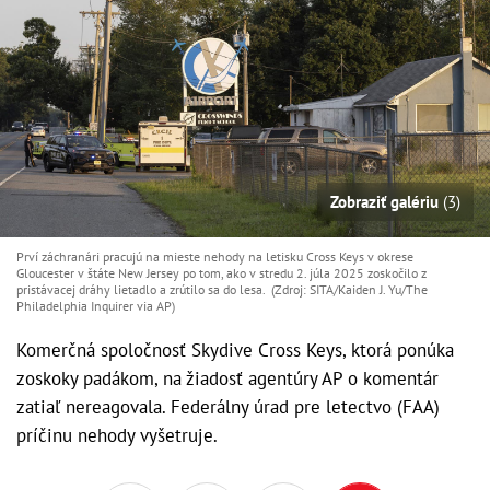
Zobraziť galériu
(3)
Prví záchranári pracujú na mieste nehody na letisku Cross Keys v okrese
Gloucester v štáte New Jersey po tom, ako v stredu 2. júla 2025 zoskočilo z
pristávacej dráhy lietadlo a zrútilo sa do lesa. (Zdroj: SITA/Kaiden J. Yu/The
Philadelphia Inquirer via AP)
Komerčná spoločnosť Skydive Cross Keys, ktorá ponúka
zoskoky padákom, na žiadosť agentúry AP o komentár
zatiaľ nereagovala. Federálny úrad pre letectvo (FAA)
príčinu nehody vyšetruje.