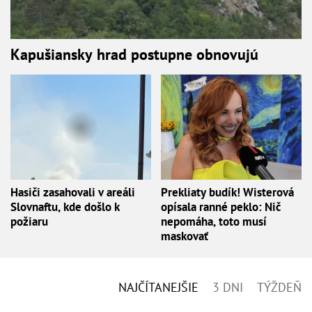
Kapušiansky hrad postupne obnovujú
Hasiči zasahovali v areáli
Prekliaty budík! Wisterová
Slovnaftu, kde došlo k
opísala ranné peklo: Nič
požiaru
nepomáha, toto musí
maskovať
NAJČÍTANEJŠIE
3 DNI
TÝŽDEŇ