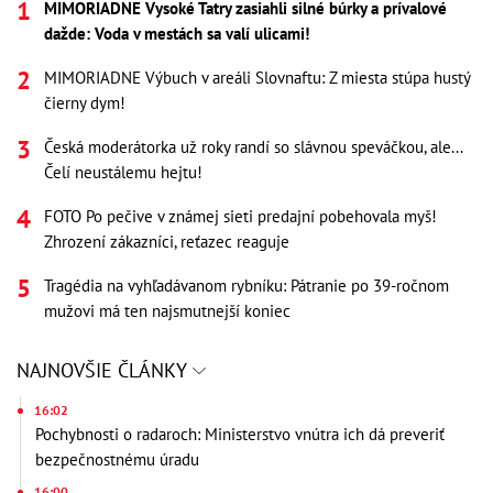
MIMORIADNE Vysoké Tatry zasiahli silné búrky a prívalové
dažde: Voda v mestách sa valí ulicami!
MIMORIADNE Výbuch v areáli Slovnaftu: Z miesta stúpa hustý
čierny dym!
Česká moderátorka už roky randí so slávnou speváčkou, ale...
Čelí neustálemu hejtu!
FOTO Po pečive v známej sieti predajní pobehovala myš!
Zhrození zákazníci, reťazec reaguje
Tragédia na vyhľadávanom rybníku: Pátranie po 39-ročnom
mužovi má ten najsmutnejší koniec
NAJNOVŠIE ČLÁNKY
16:02
Pochybnosti o radaroch: Ministerstvo vnútra ich dá preveriť
bezpečnostnému úradu
16:00