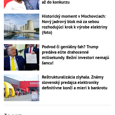
až do konkurzu
Historický moment v Mochovciach:
Nový jadrový blok má za sebou
rozhodujúci krok k výrobe elektriny
(foto)
Podvod či geniálny ťah? Trump
predáva elite drahocenné
milisekundy. Bežní investori nemajú
šancu!
Reštrukturalizácia zlyhala. Známy
slovenský predajca elektroniky
definitívne končí a mieri k bankrotu