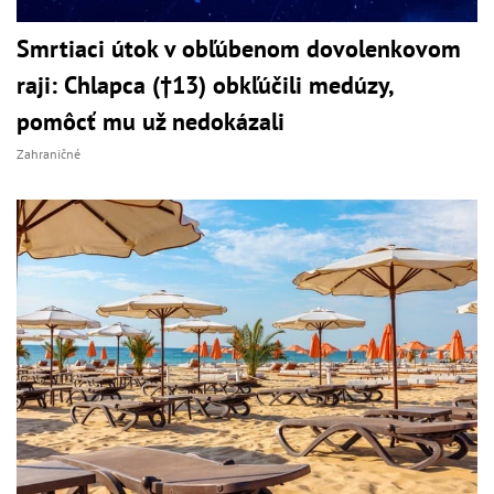
Smrtiaci útok v obľúbenom dovolenkovom
raji: Chlapca (†13) obkľúčili medúzy,
pomôcť mu už nedokázali
Zahraničné