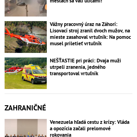
mestách sa valí ulicami!
Vážny pracovný úraz na Záhorí:
Lisovací stroj zranil dvoch mužov, na
mieste zasahoval vrtuľník: Na pomoc
musel priletieť vrtuľník
NEŠŤASTIE pri práci: Dvaja muži
utrpeli zranenia, jedného
transportoval vrtuľník
ZAHRANIČNÉ
Venezuela hľadá cestu z krízy: Vláda
a opozícia začali prelomové
rokovania