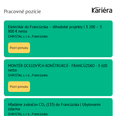
Pracovné pozície
Elektrikár do Francúzska – dlhodobé projekty | 3 200 – 3
800 € netto
CHRISTAL s. r. o., Francúzsko
Pozri ponuku
MONTÉR OCEĽOVÝCH KONŠTRUKCIÍ - FRANCÚZSKO - 3 600
netto
CHRISTAL s. r. o., Francúzsko
Pozri ponuku
Hľadáme zváračov CO₂ (135) do Francúzska | Ubytovanie
zdarma
CHRISTAL s. r. o., Francúzsko