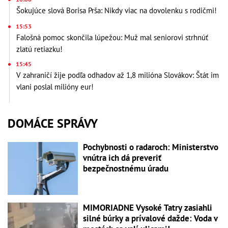
Šokujúce slová Borisa Prša: Nikdy viac na dovolenku s rodičmi!
15:53
Falošná pomoc skončila lúpežou: Muž mal seniorovi strhnúť
zlatú retiazku!
15:45
V zahraničí žije podľa odhadov až 1,8 milióna Slovákov: Štát im
vlani poslal milióny eur!
DOMÁCE SPRÁVY
Pochybnosti o radaroch: Ministerstvo
vnútra ich dá preveriť
bezpečnostnému úradu
MIMORIADNE Vysoké Tatry zasiahli
silné búrky a prívalové dažde: Voda v