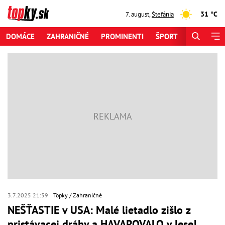
31 °C
7. august
,
Štefánia
DOMÁCE
ZAHRANIČNÉ
PROMINENTI
ŠPORT
ZAUJÍMAV
3.7.2025 21:59
Topky
Zahraničné
NEŠŤASTIE v USA: Malé lietadlo zišlo z
pristávacej dráhy a HAVAROVALO v lese!