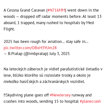
A Cessna Grand Caravan (
#N716MM
) went down in the
woods — dropped off radar moments before. At least 13
aboard, 1 trapped, many rushed to hospitals by Med
Flight.
2025 has been rough for aviation… stay safe in…
pic.twitter.com/OBxH3YUm28
— B.Pratap (@imbpratap)
July 3, 2025
Na leteckých záberoch je vidieť parašutistické lietadlo v
lese, blízko ktorého sú rozosiate trosky a okolo je
niekoľko hasičských a záchranárskych vozidiel.
‼️Skydiving plane goes off
#NewJersey
runway and
crashes into woods, sending 15 to hospital
#planecrash