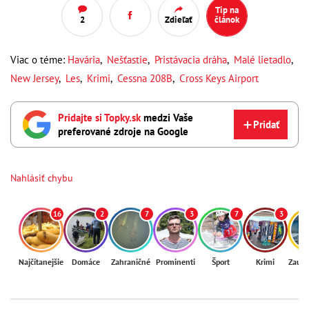
Tip na
2
Zdieľať
článok
Viac o téme:
Havária
,
Nešťastie
,
Pristávacia dráha
,
Malé lietadlo
,
New Jersey
,
Les
,
Krimi
,
Cessna 208B
,
Cross Keys Airport
Pridajte si Topky.sk
medzi Vaše
Pridať
preferované zdroje na Google
Nahlásiť chybu
16
2
7
3
7
3
Najčítanejšie
Domáce
Zahraničné
Prominenti
Šport
Krimi
Zaují