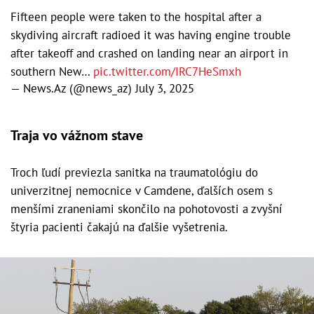
Fifteen people were taken to the hospital after a
skydiving aircraft radioed it was having engine trouble
after takeoff and crashed on landing near an airport in
southern New…
pic.twitter.com/IRC7HeSmxh
— News.Az (@news_az)
July 3, 2025
Traja vo vážnom stave
Troch ľudí previezla sanitka na traumatológiu do
univerzitnej nemocnice v Camdene, ďalších osem s
menšími zraneniami skončilo na pohotovosti a zvyšní
štyria pacienti čakajú na ďalšie vyšetrenia.