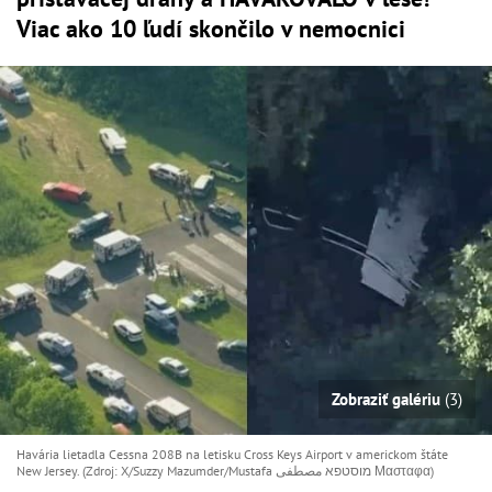
Viac ako 10 ľudí skončilo v nemocnici
Zobraziť galériu
(3)
Havária lietadla Cessna 208B na letisku Cross Keys Airport v americkom štáte
New Jersey. (Zdroj: X/Suzzy Mazumder/Mustafa מוסטפא مصطفی Μασταφα)