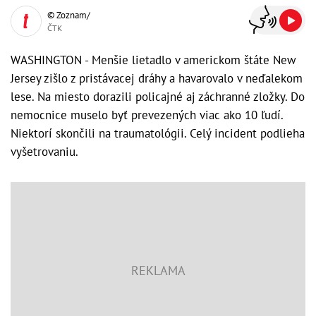
© Zoznam/
ČTK
WASHINGTON - Menšie lietadlo v americkom štáte New
Jersey zišlo z pristávacej dráhy a havarovalo v neďalekom
lese. Na miesto dorazili policajné aj záchranné zložky. Do
nemocnice muselo byť prevezených viac ako 10 ľudí.
Niektorí skončili na traumatológii. Celý incident podlieha
vyšetrovaniu.