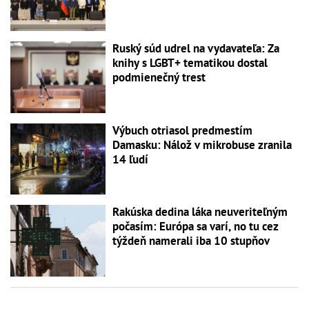
Ruský súd udrel na vydavateľa: Za
knihy s LGBT+ tematikou dostal
podmienečný trest
Výbuch otriasol predmestím
Damasku: Nálož v mikrobuse zranila
14 ľudí
Rakúska dedina láka neuveriteľným
počasím: Európa sa varí, no tu cez
týždeň namerali iba 10 stupňov